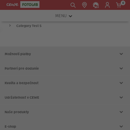
0
MENU
E-mail:
Category Test 5
FOTOAPARÁTY
shop@cewe.sk
Product
INSTAX™
List
TLAČIARNE A SKENERY
Možnosti platby
PRÍSLUŠENSTVO
Partneri pre dodanie
RÁMIKY
Kvalita a bezpečnosť
FOTOALBUMY
Udržateľnosť v CEWE
Akcie a zľavy
CEWE Fotoprodukty
Naše produkty
CEWE FOTOKNIHA
CEWE fotokalendáre
E-shop
CEWE fotoobrazy