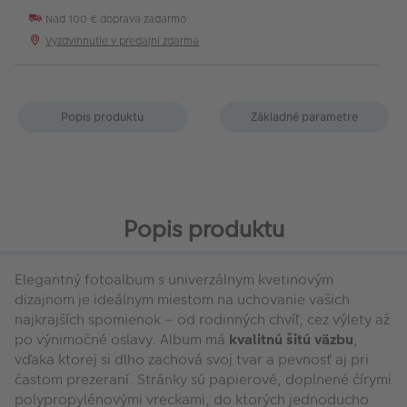
Nad 100 € doprava zadarmo
Vyzdvihnutie v predajni zdarma
Popis produktu
Základné parametre
Popis produktu
Elegantný fotoalbum s univerzálnym kvetinovým
dizajnom je ideálnym miestom na uchovanie vašich
najkrajších spomienok – od rodinných chvíľ, cez výlety až
po výnimočné oslavy. Album má
kvalitnú šitú väzbu
,
vďaka ktorej si dlho zachová svoj tvar a pevnosť aj pri
častom prezeraní. Stránky sú papierové, doplnené čírymi
polypropylénovými vreckami, do ktorých jednoducho