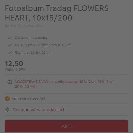
Fotoalbum Tradag FLOWERS
HEART, 10x15/200
80153107 / PIM1181763
Zasúvací fotoalbum
Na 200 fotiek s rozmerom 10x15cm
Rozmery: 23,5 x 22 cm
12,50
Vrátane DPH
MNOŽSTEVNÉ ZĽAVY na všetky albumy: 10% (2ks), 15% (3ks),
20% (od 4ks)
Skladom na predajni
Dostupnosť na predajniach
KÚPIŤ