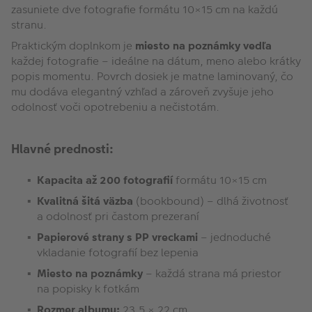
zasuniete dve fotografie formátu 10×15 cm na každú
stranu.
Praktickým doplnkom je
miesto na poznámky vedľa
každej fotografie – ideálne na dátum, meno alebo krátky
popis momentu. Povrch dosiek je matne laminovaný, čo
mu dodáva elegantný vzhľad a zároveň zvyšuje jeho
odolnosť voči opotrebeniu a nečistotám.
Hlavné prednosti:
Kapacita až 200 fotografií
formátu 10×15 cm
Kvalitná šitá väzba
(bookbound) – dlhá životnosť
a odolnosť pri častom prezeraní
Papierové strany s PP vreckami
– jednoduché
vkladanie fotografií bez lepenia
Miesto na poznámky
– každá strana má priestor
na popisky k fotkám
Rozmer albumu:
23,5 × 22 cm