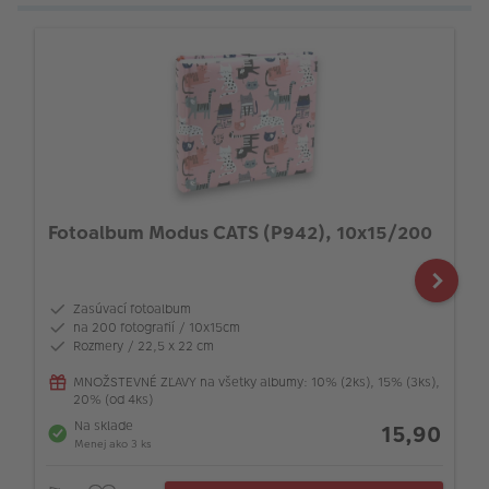
Fotoalbum Modus CATS (P942), 10x15/200
Zasúvací fotoalbum
na 200 fotografií / 10x15cm
Rozmery / 22,5 x 22 cm
MNOŽSTEVNÉ ZĽAVY na všetky albumy: 10% (2ks), 15% (3ks),
20% (od 4ks)
Na sklade
15,90
Menej ako 3 ks