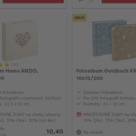
AKCIA
(1x)
um Hama ANZIO,
Fotoalbum Goldbuch KR
00
10x15/200
í fotoalbum
Zasúvací fotoalbum
fotografií s rozmerom 10x15cm
Pre 200 fotografií formát
: 22,5 x 22 cm
Rozměry: 22 × 22 cm
EVNÉ ZĽAVY na všetky albumy:
MNOŽSTEVNÉ ZĽAVY na vše
s), 15% (3ks), 20% (od 4ks)
10% (2ks), 15% (3ks), 20%
de
10,40
Na sklade
 3 ks