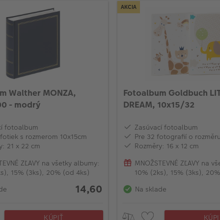
AKCIA
um Walther MONZA,
Fotoalbum Goldbuch LI
0 - modrý
DREAM, 10x15/32
í fotoalbum
Zasúvací fotoalbum
fotiek s rozmerom 10x15cm
Pre 32 fotografií o rozměr
: 21 x 22 cm
Rozměry: 16 x 12 cm
EVNÉ ZĽAVY na všetky albumy:
MNOŽSTEVNÉ ZĽAVY na vše
s), 15% (3ks), 20% (od 4ks)
10% (2ks), 15% (3ks), 20%
14,60
de
Na sklade
KÚPIŤ
KÚPI