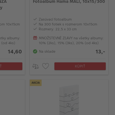
NZA
Fotoalbum Hama MALI, 10x15/300
ly
Zasúvací fotoalbum
erom 10x15cm
Na 300 fotiek s rozmerom 10x15cm
Rozmery: 22,5 x 33 cm
tky albumy:
MNOŽSTEVNÉ ZĽAVY na všetky albumy:
 (od 4ks)
10% (2ks), 15% (3ks), 20% (od 4ks)
14,60
13,-
Na sklade
Ť
KÚPIŤ
AKCIA