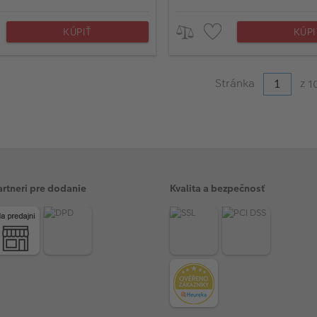
KÚPIŤ
KÚPI
Stránka
z
1
artneri pre dodanie
Kvalita a bezpečnosť