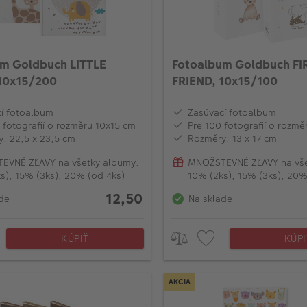
m Goldbuch LITTLE
Fotoalbum Goldbuch FI
10x15/200
FRIEND, 10x15/100
í fotoalbum
Zasúvací fotoalbum
 fotografií o rozměru 10x15 cm
Pre 100 fotografií o rozmě
: 22,5 x 23,5 cm
Rozměry: 13 x 17 cm
EVNÉ ZĽAVY na všetky albumy:
MNOŽSTEVNÉ ZĽAVY na vše
s), 15% (3ks), 20% (od 4ks)
10% (2ks), 15% (3ks), 20%
12,50
de
Na sklade
KÚPIŤ
KÚPI
AKCIA