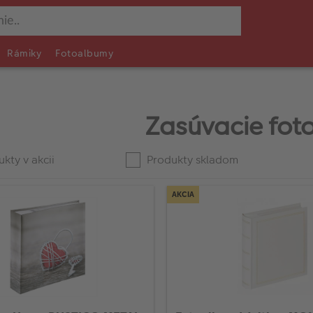
Rámiky
Fotoalbumy
Zasúvacie fot
kty v akcii
Produkty skladom
AKCIA