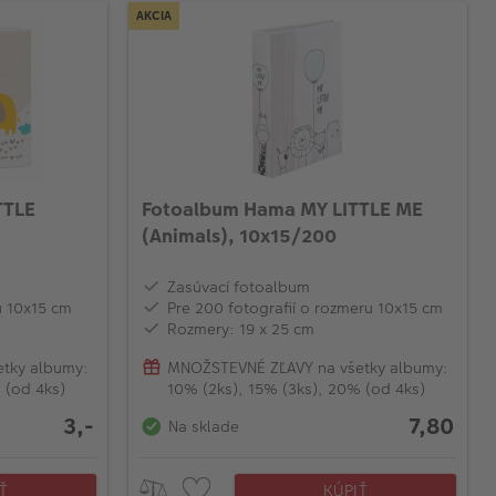
AKCIA
TTLE
Fotoalbum Hama MY LITTLE ME
(Animals), 10x15/200
Zasúvací fotoalbum
u 10x15 cm
Pre 200 fotografií o rozmeru 10x15 cm
Rozmery: 19 x 25 cm
tky albumy:
MNOŽSTEVNÉ ZĽAVY na všetky albumy:
 (od 4ks)
10% (2ks), 15% (3ks), 20% (od 4ks)
3,-
7,80
Na sklade
Ť
KÚPIŤ