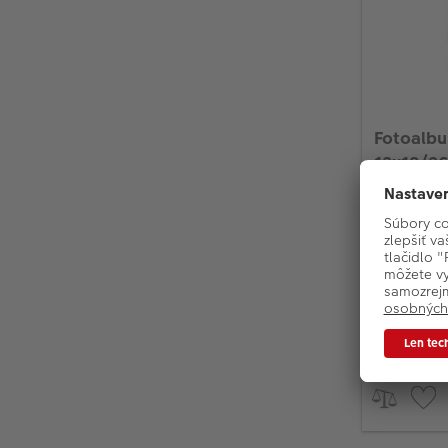
Fotoalb
13x18/3
Zasúvac
Na 36 f
Rozmery
MNOŽST
10% (2k
Na skla
Menej ako