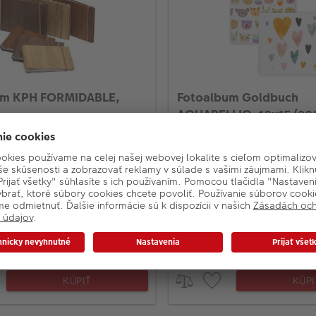
um KPH FORMIDABLE,
Fotoalbum Goldbuch
6
AQUARELLIO, 10x15/20
í fotoalbum
Zasúvací fotoalbum
otiek s rozmerom 13x18cm
Pre 200 fotografií o rozm
: 15 x 20 cm
Rozměry: 22,5 x 22,5 cm
EVNÉ ZĽAVY na všetky albumy:
MNOŽSTEVNÉ ZĽAVY na vše
s), 15% (3ks), 20% (od 4ks)
10% (2ks), 15% (3ks), 20%
de
5,90
Na sklade
 3 ks
KÚPIŤ
KÚPI