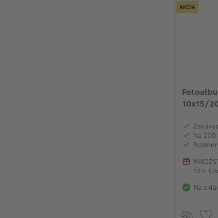
AKCIA
Fotoalb
10x15/20
Zasúvac
Na 200 
Rozmery
MNOŽST
10% (2k
Na skla