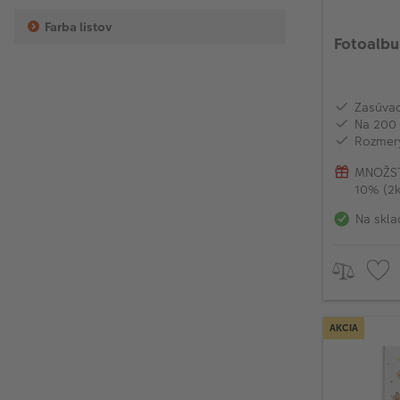
Farba listov
Fotoalb
Zasúvac
Na 200 
Rozmery
MNOŽST
10% (2k
Na skla
AKCIA