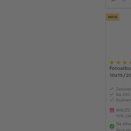
AKCIA
Fotoalb
10x15/2
Zasúvac
Na 200 
Rozmery
MNOŽST
10% (2k
Na skla
Menej ako