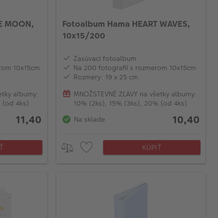
HE MOON,
Fotoalbum Hama HEART WAVES,
10x15/200
Zasúvací fotoalbum
erom 10x15cm
Na 200 fotografií s rozmerom 10x15cm
Rozmery: 19 x 25 cm
tky albumy:
MNOŽSTEVNÉ ZĽAVY na všetky albumy:
 (od 4ks)
10% (2ks), 15% (3ks), 20% (od 4ks)
11,40
10,40
Na sklade
Ť
KÚPIŤ