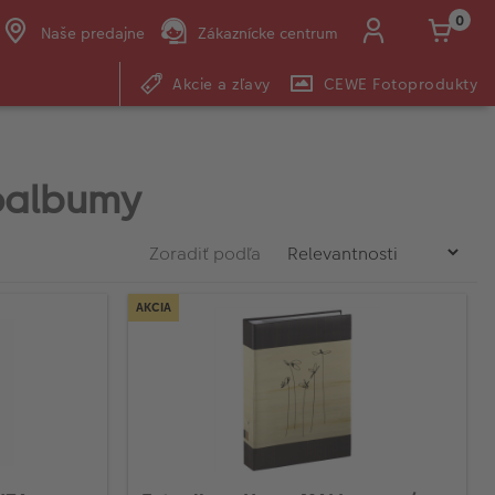
0
Naše predajne
Zákaznícke centrum
Akcie a zľavy
CEWE Fotoprodukty
E-mail:
shop@cewe.sk
oalbumy
Zoradiť podľa
AKCIA