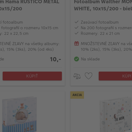
um Hama RUSTICO METAL
Fotoalbum Walther MO
10x15/200
WHITE, 10x15/200 - bie
í fotoalbum
Zasúvací fotoalbum
 fotografií o rozmeru 10x15 cm
Na 200 fotografií s rozm
: 22 x 22,5 cm
Rozmery: 22 x 21 cm
EVNÉ ZĽAVY na všetky albumy:
MNOŽSTEVNÉ ZĽAVY na vše
s), 15% (3ks), 20% (od 4ks)
10% (2ks), 15% (3ks), 20%
10,-
de
Na sklade
KÚPIŤ
KÚPI
AKCIA