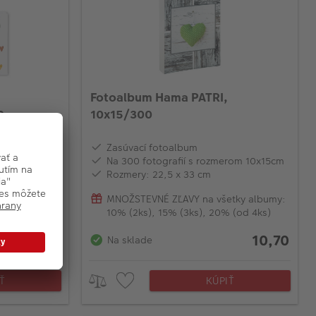
Fotoalbum Hama PATRI,
0
10x15/300
Zasúvací fotoalbum
ěru 10x15 cm
Na 300 fotografií s rozmerom 10x15cm
Rozmery: 22,5 x 33 cm
tky albumy:
MNOŽSTEVNÉ ZĽAVY na všetky albumy:
 (od 4ks)
10% (2ks), 15% (3ks), 20% (od 4ks)
9,30
10,70
Na sklade
Ť
KÚPIŤ