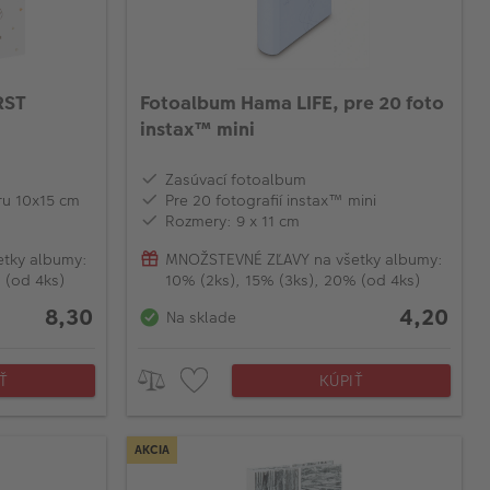
RST
Fotoalbum Hama LIFE, pre 20 foto
instax™ mini
Zasúvací fotoalbum
ru 10x15 cm
Pre 20 fotografií instax™ mini
Rozmery: 9 x 11 cm
tky albumy:
MNOŽSTEVNÉ ZĽAVY na všetky albumy:
 (od 4ks)
10% (2ks), 15% (3ks), 20% (od 4ks)
8,30
4,20
Na sklade
Ť
KÚPIŤ
AKCIA