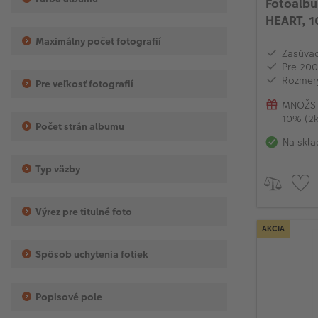
Fotoalb
HEART, 
Maximálny počet fotografií
Zasúvac
Pre 200
Rozmery
Pre veľkosť fotografií
MNOŽST
10% (2k
Počet strán albumu
Na skla
Typ väzby
Výrez pre titulné foto
AKCIA
Spôsob uchytenia fotiek
Popisové pole