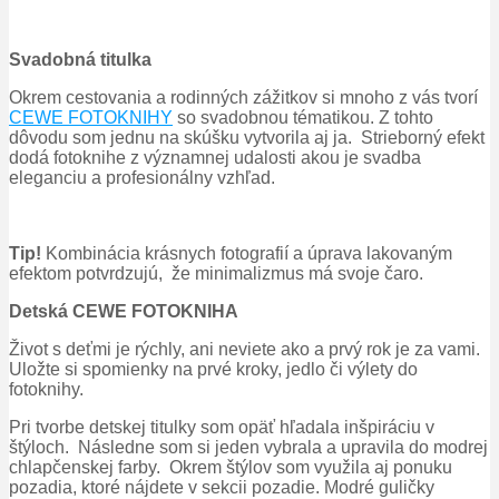
Svadobná titulka
Okrem cestovania a rodinných zážitkov si mnoho z vás tvorí
CEWE FOTOKNIHY
so svadobnou tématikou. Z tohto
dôvodu som jednu na skúšku vytvorila aj ja. Strieborný efekt
dodá fotoknihe z významnej udalosti akou je svadba
eleganciu a profesionálny vzhľad.
Tip!
Kombinácia krásnych fotografií a úprava lakovaným
efektom potvrdzujú, že minimalizmus má svoje čaro.
Detská CEWE FOTOKNIHA
Život s deťmi je rýchly, ani neviete ako a prvý rok je za vami.
Uložte si spomienky na prvé kroky, jedlo či výlety do
fotoknihy.
Pri tvorbe detskej titulky som opäť hľadala inšpiráciu v
štýloch. Následne som si jeden vybrala a upravila do modrej
chlapčenskej farby. Okrem štýlov som využila aj ponuku
pozadia, ktoré nájdete v sekcii pozadie. Modré guličky