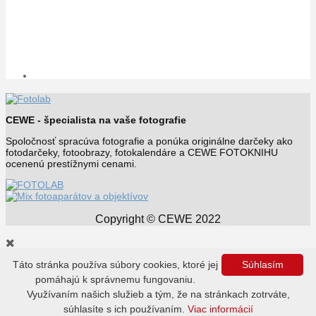
CEWE - špecialista na vaše fotografie
Spoločnosť spracúva fotografie a ponúka originálne darčeky ako
fotodarčeky, fotoobrazy, fotokalendáre a CEWE FOTOKNIHU
ocenenú prestížnymi cenami.
Copyright © CEWE 2022
Táto stránka používa súbory cookies, ktoré jej
Súhlasím
Novinky
Inšpirácie
pomáhajú k správnemu fungovaniu.
Tipy a triky
Využívaním našich služieb a tým, že na stránkach zotrváte,
Svet fototechniky
súhlasíte s ich používaním.
Viac informácií
CEWE Fotolab