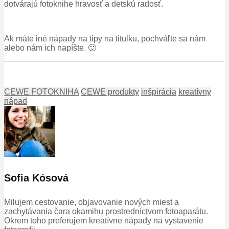
dotvárajú fotoknihe hravosť a detskú radosť.
Ak máte iné nápady na tipy na titulku, pochváľte sa nám
alebo nám ich napíšte. 🙂
CEWE FOTOKNIHA
CEWE produkty
inšpirácia
kreatívny
nápad
Sofia Kósová
Milujem cestovanie, objavovanie nových miest a
zachytávania čara okamihu prostredníctvom fotoaparátu.
Okrem toho preferujem kreatívne nápady na vystavenie