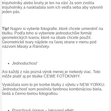
trojuholníky alebo kruhy je len na vás! Ja som zvolila
trojuholníky a naskladala som ich vedľa seba aby vytvorili
jeden pás.
Tip!
Najprv si vyberte fotografie, ktoré chcete umiestniť na
titulku. Podľa toho si vyberiete jednoduchšie formát
geometrických tvarov, ktoré na obale chcete použiť.
Geometrické tvary nájdete na ľavej strane v menu pod
názvom
Masky a Rámčeky
.
Jednoduchosť
Asi každý z nás pozná výrok menej je niekedy viac. Toto
môže platiť aj pri titulke CEWE FOTOKNIHY.
Vyskúšala som to pri tvorbe titulky z výletu v NEW YORKU.
Jednoduchosť som posilnila farebnou kombináciou biela,
šedá a čierno-bielou fotografiou.
Povrchová úprava – lakovaný efekt