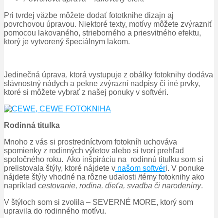
Pri tvrdej väzbe môžete dodať fototknihe dizajn aj
povrchovou úpravou. Niektoré texty, motívy môžete zvýrazniť
pomocou lakovaného, strieborného a priesvitného efektu,
ktorý je vytvorený špeciálnym lakom.
Jedinečná úprava, ktorá vystupuje z obálky fotoknihy dodáva
slávnostný nádych a pekne zvýrazní nadpisy či iné prvky,
ktoré si môžete vybrať z našej ponuky v softvéri.
Rodinná titulka
Mnoho z vás si prostredníctvom fotokníh uchováva
spomienky z rodinných výletov alebo si tvorí prehľad
spoločného roku. Ako inšpiráciu na rodinnú titulku som si
prelistovala štýly, ktoré nájdete v
našom softvér
i. V ponuke
nájdete štýly vhodné na rôzne udalosti /témy fotoknihy ako
napríklad c
estovanie, rodina, dieťa, svadba či narodeniny
.
V štýloch som si zvolila – SEVERNÉ MORE, ktorý som
upravila do rodinného motívu.