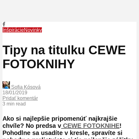
Inšpirácie
Novinky
Tipy na titulku CEWE
FOTOKNIHY
Sofia Kósová
18/01/2019
Pridať komentár
3 min read
Ako si najlepšie pripomenúť najkrajšie
chvíle? No predsa v
CEWE FOTOKNIHE
!
Pohodlne sa usadíte v kresle, spravíte si