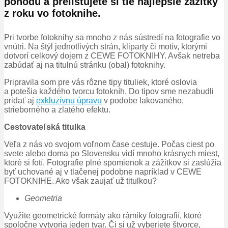
pohodu a prelistujete si tie najlepšie zážitky
z roku vo fotoknihe.
Pri tvorbe fotoknihy sa mnoho z nás sústredí na fotografie vo
vnútri. Na štýl jednotlivých strán, kliparty či motív, ktorými
dotvorí celkový dojem z CEWE FOTOKNIHY. Avšak netreba
zabúdať aj na titulnú stránku (obal) fotoknihy.
Pripravila som pre vás rôzne tipy tituliek, ktoré oslovia
a potešia každého tvorcu fotokníh. Do tipov sme nezabudli
pridať aj
exkluzívnu úpravu
v podobe lakovaného,
strieborného a zlatého efektu.
Cestovateľská titulka
Veľa z nás vo svojom voľnom čase cestuje. Počas ciest po
svete alebo doma po Slovensku vidí mnoho krásnych miest,
ktoré si fotí. Fotografie plné spomienok a zážitkov si zaslúžia
byť uchované aj v tlačenej podobne napríklad v CEWE
FOTOKNIHE. Ako však zaujať už titulkou?
Geometria
Využite geometrické formáty ako rámiky fotografií, ktoré
spoločne vytvoria jeden tvar. Či si už vyberiete štvorce,