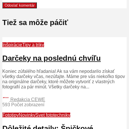
Tiež sa môže páčiť
Inšpirácie
Tipy a triky
Darčeky na poslednú chvíľu
Koniec zúfalého hľadania! Ak sa vám nepodarilo získať
všetky darčeky včas, nezúfajte. Máme pre vás niekoľko tipov
na originálne darčeky, ktoré môžete vytvoriť z vlastných
fotografií za pár minút. Všetky darčeky na...
Redakcia CEWE
593 Počet zobrazení
Fototipy
Novinky
Svet fototechniky
Dôležité detaily: Špičkové