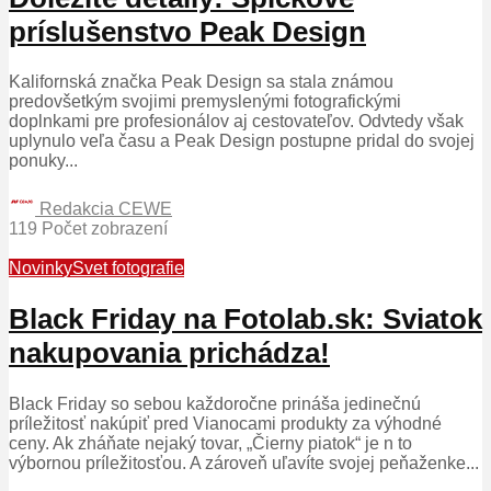
príslušenstvo Peak Design
Kalifornská značka Peak Design sa stala známou
predovšetkým svojimi premyslenými fotografickými
doplnkami pre profesionálov aj cestovateľov. Odvtedy však
uplynulo veľa času a Peak Design postupne pridal do svojej
ponuky...
Redakcia CEWE
119 Počet zobrazení
Novinky
Svet fotografie
Black Friday na Fotolab.sk: Sviatok
nakupovania prichádza!
Black Friday so sebou každoročne prináša jedinečnú
príležitosť nakúpiť pred Vianocami produkty za výhodné
ceny. Ak zháňate nejaký tovar, „Čierny piatok“ je n to
výbornou príležitosťou. A zároveň uľavíte svojej peňaženke...