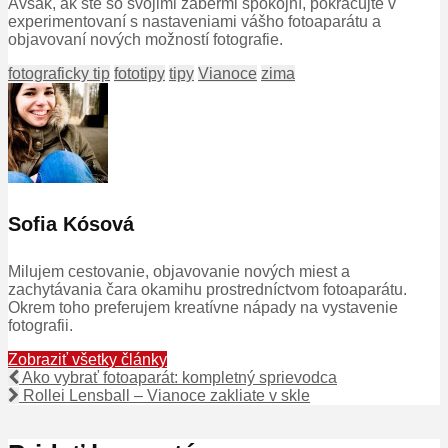
Avšak, ak ste so svojimi zábermi spokojní, pokračujte v
experimentovaní s nastaveniami vášho fotoaparátu a
objavovaní nových možností fotografie.
fotograficky tip
fototipy
tipy
Vianoce
zima
Sofia Kósová
Milujem cestovanie, objavovanie nových miest a
zachytávania čara okamihu prostredníctvom fotoaparátu.
Okrem toho preferujem kreatívne nápady na vystavenie
fotografii.
Zobraziť všetky články
Ako vybrať fotoaparát: kompletný sprievodca
Rollei Lensball – Vianoce zakliate v skle