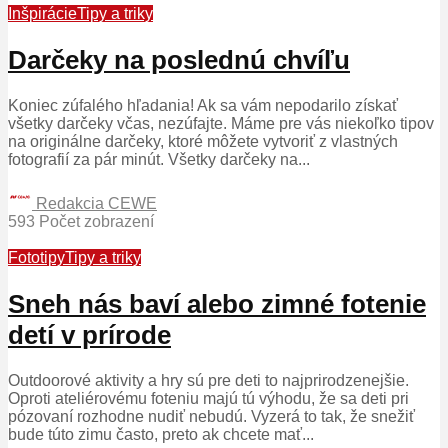
Inšpirácie
Tipy a triky
Darčeky na poslednú chvíľu
Koniec zúfalého hľadania! Ak sa vám nepodarilo získať
všetky darčeky včas, nezúfajte. Máme pre vás niekoľko tipov
na originálne darčeky, ktoré môžete vytvoriť z vlastných
fotografií za pár minút. Všetky darčeky na...
Redakcia CEWE
593 Počet zobrazení
Fototipy
Tipy a triky
Sneh nás baví alebo zimné fotenie
detí v prírode
Outdoorové aktivity a hry sú pre deti to najprirodzenejšie.
Oproti ateliérovému foteniu majú tú výhodu, že sa deti pri
pózovaní rozhodne nudiť nebudú. Vyzerá to tak, že snežiť
bude túto zimu často, preto ak chcete mať...