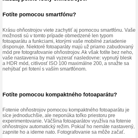
Fotíte pomocou smartfónu?
Krásu ohňostrojov viete zachytiť aj pomocou smartfónu. Vaše
možnosti sú v tomto prípade obmedzené len typom
fotoaparátu a funkciami, ktorými vaše mobilné zariadenie
disponuje. Niektoré fotoaparáty majú už priamo zabudovaný
mód pre fotografovanie ohňostrojov. Ak však fotíte bez neho,
vaše nastavenia by mali vyzerať nasledovne: vypnutý blesk
a HDR mód, citlivosť ISO 100 maximálne 200, a snažte sa
nehýbať pri fotení s vaším smartfónom.
Fotíte pomocou kompaktného fotoaparátu?
Fotenie ohňostrojov pomocou kompaktného fotoaparátu je
síce jednoduchšie, ale neponúka toľko priestoru pre
experimentovanie. Väčšina fotoaparátov využíva na fotenie
ohňostrojov automatický režim. Pokiaľ ho nemáte nastavený,
zapnite ho a ideme nato. Fotografovanie sa môže začať.