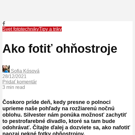
Svet fototechniky
Tipy a triky
Ako fotiť ohňostroje
Sofia Kósová
28/12/2021
Pridať komentár
3 min read
Čoskoro príde deň, kedy presne o polnoci
uprieme naše pohľady na rozžiarenú nočnú
oblohu. Silvester nám ponúka možnosť zachytiť
to pestrofarebné divadlo, ktoré sa tam bude
odohrávať. Čítajte ďalej a dozviete sa, ako nafotiť
naozaj pekné fotky ohňostrojov.