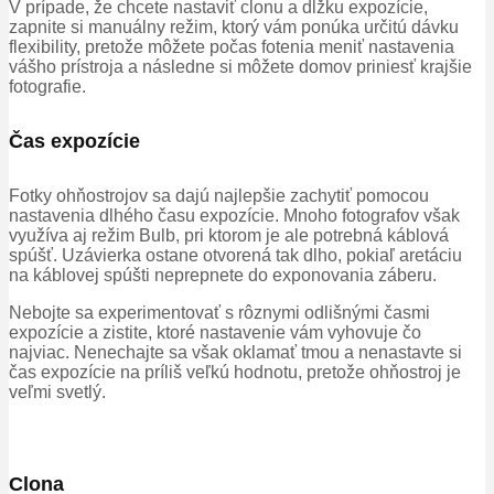
V prípade, že chcete nastaviť clonu a dĺžku expozície,
zapnite si manuálny režim, ktorý vám ponúka určitú dávku
flexibility, pretože môžete počas fotenia meniť nastavenia
vášho prístroja a následne si môžete domov priniesť krajšie
fotografie.
Čas expozície
Fotky ohňostrojov sa dajú najlepšie zachytiť pomocou
nastavenia dlhého času expozície. Mnoho fotografov však
využíva aj režim Bulb, pri ktorom je ale potrebná káblová
spúšť. Uzávierka ostane otvorená tak dlho, pokiaľ aretáciu
na káblovej spúšti neprepnete do exponovania záberu.
Nebojte sa experimentovať s rôznymi odlišnými časmi
expozície a zistite, ktoré nastavenie vám vyhovuje čo
najviac. Nenechajte sa však oklamať tmou a nenastavte si
čas expozície na príliš veľkú hodnotu, pretože ohňostroj je
veľmi svetlý.
Clona