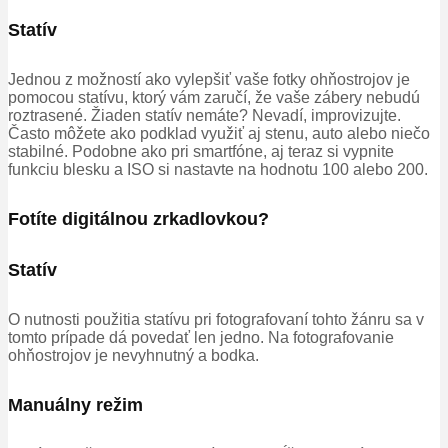
Statív
Jednou z možností ako vylepšiť vaše fotky ohňostrojov je
pomocou statívu, ktorý vám zaručí, že vaše zábery nebudú
roztrasené. Žiaden statív nemáte? Nevadí, improvizujte.
Často môžete ako podklad využiť aj stenu, auto alebo niečo
stabilné. Podobne ako pri smartfóne, aj teraz si vypnite
funkciu blesku a ISO si nastavte na hodnotu 100 alebo 200.
Fotíte digitálnou zrkadlovkou?
Statív
O nutnosti použitia statívu pri fotografovaní tohto žánru sa v
tomto prípade dá povedať len jedno. Na fotografovanie
ohňostrojov je nevyhnutný a bodka.
Manuálny režim