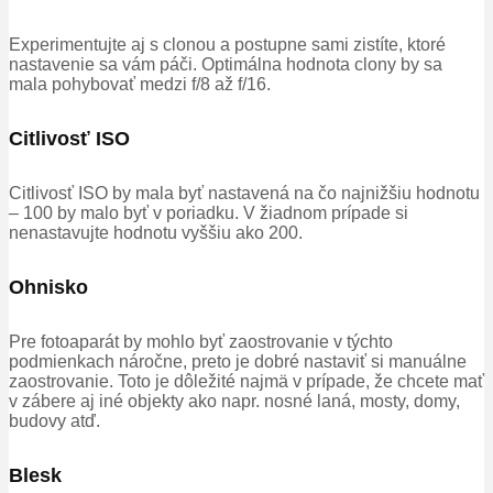
Experimentujte aj s clonou a postupne sami zistíte, ktoré
nastavenie sa vám páči. Optimálna hodnota clony by sa
mala pohybovať medzi f/8 až f/16.
Citlivosť ISO
Citlivosť ISO by mala byť nastavená na čo najnižšiu hodnotu
– 100 by malo byť v poriadku. V žiadnom prípade si
nenastavujte hodnotu vyššiu ako 200.
Ohnisko
Pre fotoaparát by mohlo byť zaostrovanie v týchto
podmienkach náročne, preto je dobré nastaviť si manuálne
zaostrovanie. Toto je dôležité najmä v prípade, že chcete mať
v zábere aj iné objekty ako napr. nosné laná, mosty, domy,
budovy atď.
Blesk