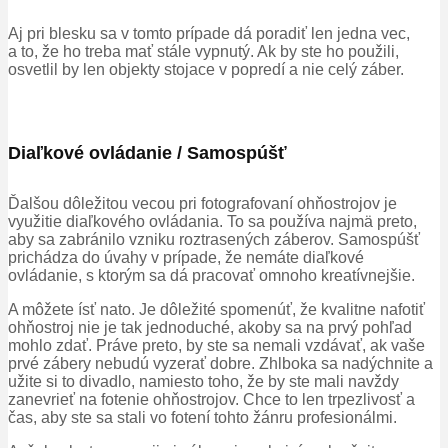
Aj pri blesku sa v tomto prípade dá poradiť len jedna vec,
a to, že ho treba mať stále vypnutý. Ak by ste ho použili,
osvetlil by len objekty stojace v popredí a nie celý záber.
Diaľkové ovládanie / Samospúšť
Ďalšou dôležitou vecou pri fotografovaní ohňostrojov je
využitie diaľkového ovládania. To sa používa najmä preto,
aby sa zabránilo vzniku roztrasených záberov. Samospúšť
prichádza do úvahy v prípade, že nemáte diaľkové
ovládanie, s ktorým sa dá pracovať omnoho kreatívnejšie.
A môžete ísť nato. Je dôležité spomenúť, že kvalitne nafotiť
ohňostroj nie je tak jednoduché, akoby sa na prvý pohľad
mohlo zdať. Práve preto, by ste sa nemali vzdávať, ak vaše
prvé zábery nebudú vyzerať dobre. Zhlboka sa nadýchnite a
užite si to divadlo, namiesto toho, že by ste mali navždy
zanevrieť na fotenie ohňostrojov. Chce to len trpezlivosť a
čas, aby ste sa stali vo fotení tohto žánru profesionálmi.