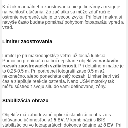
Krúžok manuálneho zaostrovania nie je lineárny a reaguje
na rýchlosť otáčania.
Zo začiatku sa môže zdať ručné
ostrenie nepresné, ale je to vecou zvyku.
Pri fotení makra si
navyše často budete pomáhať pohybom fotoaparátu vpred a
vzad.
Limiter zaostrovania
Limiter je pri makroobjektíve veľmi užitočná funkcia.
Pomocou prepínača na bočnej strane objektívu
nastavíte
rozsah zaostrovacích vzdialenosti.
Pri detailnom makre je
to 0,26-0,5 m. Pri portrétnej fotografii zase 0,5 m až
nekonečno, alebo ponecháte celý rozsah.
Limiter šetrí váš
čas a zlepšuje reakcie ostrenia.
Nano USM motorky tak
môžu sústrediť svoju silu do vami definovanej zón
y.
Stabilizácia obrazu
Objektív má zabudovanú optickú stabilizáciu obrazu s
udávanou účinnosťou až
5 EV
.
V kombinácii s IBIS
stabilizáciou vo fotoaparátoch dokonca údajne až
8 EV
.
Pri