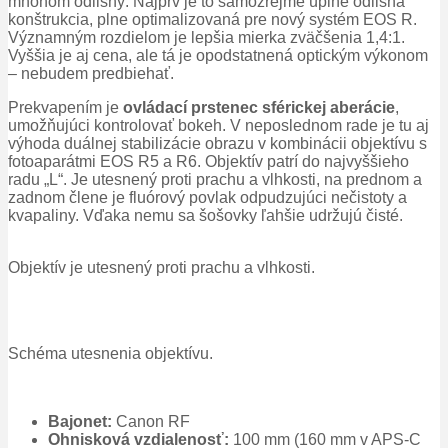
mnohom odlišný.
Najprv je to samozrejme úplne odlišná
konštrukcia, plne optimalizovaná pre nový systém EOS R.
Významným rozdielom je lepšia mierka zväčšenia 1,4:1.
Vyššia je aj cena, ale tá je opodstatnená optickým výkonom
– nebudem predbiehať.
Prekvapením je
ovládací prstenec sférickej aberácie
,
umožňujúci kontrolovať bokeh.
V neposlednom rade je tu aj
výhoda duálnej stabilizácie obrazu v kombinácii objektívu s
fotoaparátmi EOS R5 a R6.
Objektív patrí do najvyššieho
radu „L“.
Je utesnený proti prachu a vlhkosti, na prednom a
zadnom člene je fluórový povlak odpudzujúci nečistoty a
kvapaliny.
Vďaka nemu sa šošovky ľahšie udržujú čisté.
Objektív je utesnený proti prachu a vlhkosti.
Schéma utesnenia objektívu.
Bajonet:
Canon RF
Ohnisková vzdialenosť:
100 mm (160 mm v APS-C