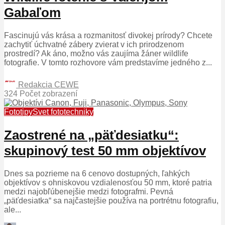
Gabaľom
Fascinujú vás krása a rozmanitosť divokej prírody? Chcete
zachytiť úchvatné zábery zvierat v ich prirodzenom
prostredí? Ak áno, možno vás zaujíma žáner wildlife
fotografie. V tomto rozhovore vám predstavíme jedného z...
Redakcia CEWE
324 Počet zobrazení
Fototipy
Svet fototechniky
Zaostrené na „päťdesiatku“:
skupinový test 50 mm objektívov
Dnes sa pozrieme na 6 cenovo dostupných, ľahkých
objektívov s ohniskovou vzdialenosťou 50 mm, ktoré patria
medzi najobľúbenejšie medzi fotografmi. Pevná
„päťdesiatka“ sa najčastejšie používa na portrétnu fotografiu,
ale...