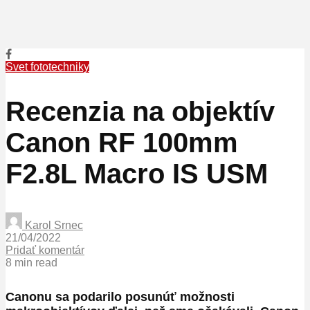
Svet fototechniky
Recenzia na objektív
Canon RF 100mm
F2.8L Macro IS USM
Karol Srnec
21/04/2022
Pridať komentár
8 min read
Canonu sa podarilo posunúť možnosti