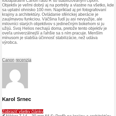
fotoaparátmi Canon radu R so stabilizovaným čipom.
Objektív je veľmi dobrý aj na portréty a vlastne na všetko, kde
sa uplatní ohnisko 100 mm.
Napríklad aj pri fotografovaní
krajiny a architektúry.
Ovládanie sférickej aberácie je
zaujímavou funkciou.
Väčšina ľudí ju asi nevyužije, ale
milovníci starých objektívov s jedinečným bokehom si ju
užijú.
Svoj Helios nechajú doma, pretože tento objektív je
oveľa univerzálnejší a ľahšie sa s ním pracuje.
Menším
mínusom je slabšia účinnosť stabilizácie, než udáva
výrobca.
Canon
recenzia
Karol Srnec
Zobraziť všetky články