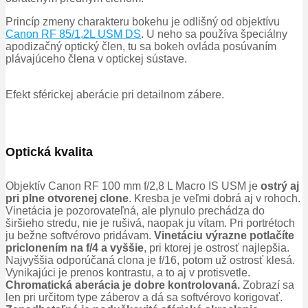
Princíp zmeny charakteru bokehu je odlišný od objektívu
Canon RF 85/1,2L USM DS
.
U neho sa používa špeciálny
apodizačný optický člen, tu sa bokeh ovláda posúvaním
plávajúceho člena v optickej sústave.
Efekt sférickej aberácie pri detailnom zábere.
Optická kvalita
Objektív Canon RF 100 mm f/2,8 L Macro IS USM je
ostrý aj
pri plne otvorenej clone
.
Kresba je veľmi dobrá aj v rohoch.
Vinetácia je pozorovateľná, ale plynulo prechádza do
širšieho stredu, nie je rušivá, naopak ju vítam.
Pri portrétoch
ju bežne softvérovo pridávam.
Vinetáciu výrazne potlačíte
priclonením na f/4 a vyššie
, pri ktorej je ostrosť najlepšia.
Najvyššia odporúčaná clona je f/16, potom už ostrosť klesá.
Vynikajúci je prenos kontrastu, a to aj v protisvetle.
Chromatická aberácia je dobre kontrolovaná.
Zobrazí sa
len pri určitom type záberov a dá sa softvérovo korigovať.