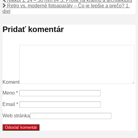
Nikkor Z 14 – 30 mm f/4 S: Profík na krajinu a architektúru
Retro vs. moderné fotoaparáty – Čo je lepšie a prečo? 1.
diel
Pridať komentár
Koment
Meno
*
Email
*
Web stránka