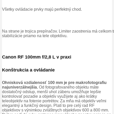
Všetky ovládacie prvky majú perfektný chod.
Na strane je trojica prepínačov. Limiter zaostrenia má celkom t
stabilizácie priamo na tele objektívu.
Canon RF 100mm f/2,8 L v praxi
Konštrukcia a ovládanie
Ohnisková vzdialenosť 100 mm je pre makrofotografiu
najuniverzálnejšia.
Od fotografovaného objektu máte
dostatočný odstup, menší uhol záberu umožňuje lepšie
kontrolovať pozadie a objektív využijete aj ako krátky
teleobjektív na fotenie portrétov.
Za mňa má objektív veľmi
elegantný a funkčný design.
Platí to pre celý rad RF
objektívov s výnimkou zvláštnych objektívov 600 a 800 mm.