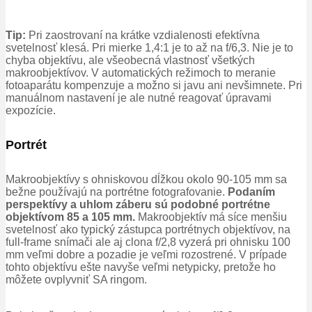
Tip:
Pri zaostrovaní na krátke vzdialenosti efektívna
svetelnosť klesá.
Pri mierke 1,4:1 je to až na f/6,3.
Nie je to
chyba objektívu, ale všeobecná vlastnosť všetkých
makroobjektívov.
V automatických režimoch to meranie
fotoaparátu kompenzuje a možno si javu ani nevšimnete.
Pri
manuálnom nastavení je ale nutné reagovať úpravami
expozície.
Portrét
Makroobjektívy s ohniskovou dĺžkou okolo 90-105 mm sa
bežne používajú na portrétne fotografovanie.
Podaním
perspektívy a uhlom záberu sú podobné portrétne
objektívom 85 a 105 mm.
Makroobjektív má síce menšiu
svetelnosť ako typický zástupca portrétnych objektívov, na
full-frame snímači ale aj clona f/2,8 vyzerá pri ohnisku 100
mm veľmi dobre a pozadie je veľmi rozostrené.
V prípade
tohto objektívu ešte navyše veľmi netypicky, pretože ho
môžete ovplyvniť SA ringom.