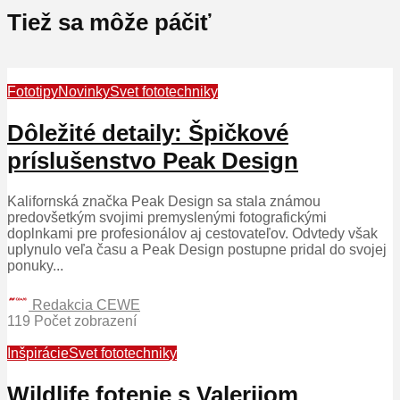
Tiež sa môže páčiť
Fototipy
Novinky
Svet fototechniky
Dôležité detaily: Špičkové
príslušenstvo Peak Design
Kalifornská značka Peak Design sa stala známou
predovšetkým svojimi premyslenými fotografickými
doplnkami pre profesionálov aj cestovateľov. Odvtedy však
uplynulo veľa času a Peak Design postupne pridal do svojej
ponuky...
Redakcia CEWE
119 Počet zobrazení
Inšpirácie
Svet fototechniky
Wildlife fotenie s Valerijom