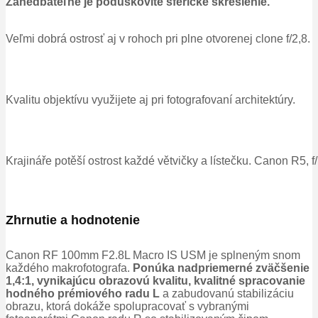
Zanedbateľné je poduškovité sférické skreslenie.
Veľmi dobrá ostrosť aj v rohoch pri plne otvorenej clone f/2,8.
Kvalitu objektívu využijete aj pri fotografovaní architektúry.
Krajináře potěší ostrost každé větvičky a lístečku. Canon R5, f
Zhrnutie a hodnotenie
Canon RF 100mm F2.8L Macro IS USM je splneným snom
každého makrofotografa.
Ponúka nadpriemerné zväčšenie
1,4:1, vynikajúcu obrazovú kvalitu, kvalitné spracovanie
hodného prémiového radu L
a zabudovanú stabilizáciu
obrazu, ktorá dokáže spolupracovať s vybranými