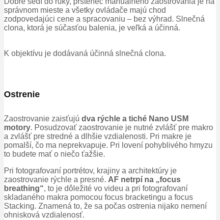
Dobre sedí do ruky, prstenec manuálneho zaostrovania je na
správnom mieste a všetky ovládače majú chod
zodpovedajúci cene a spracovaniu – bez výhrad.
Slnečná
clona, ktorá je súčasťou balenia, je veľká a účinná.
K objektívu je dodávaná účinná slnečná clona.
Ostrenie
Zaostrovanie zaisťujú
dva rýchle a tiché Nano USM
motory
.
Posudzovať zaostrovanie je nutné zvlášť pre makro
a zvlášť pre stredné a dlhšie vzdialenosti.
Pri makre je
pomalší, čo ma neprekvapuje.
Pri lovení pohyblivého hmyzu
to budete mať o niečo ťažšie.
Pri fotografovaní portrétov, krajiny a architektúry je
zaostrovanie rýchle a presné.
AF netrpí na „focus
breathing“
, to je dôležité vo videu a pri fotografovaní
skladaného makra pomocou focus bracketingu a focus
Stacking.
Znamená to, že sa počas ostrenia nijako nemení
ohnisková vzdialenosť.