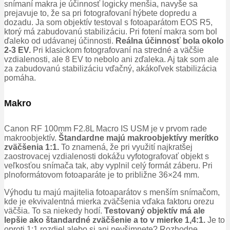
snímaní makra je účinnosť logicky menšia, navyše sa
prejavuje to, že sa pri fotografovaní hýbete dopredu a
dozadu.
Ja som objektív testoval s fotoaparátom EOS R5,
ktorý má zabudovanú stabilizáciu.
Pri fotení makra som bol
ďaleko od udávanej účinnosti.
Reálna účinnosť bola okolo
2-3 EV.
Pri klasickom fotografovaní na stredné a väčšie
vzdialenosti, ale 8 EV to nebolo ani zďaleka.
Aj tak som ale
za zabudovanú stabilizáciu vďačný, akákoľvek stabilizácia
pomáha.
Makro
Canon RF 100mm F2.8L Macro IS USM je v prvom rade
makroobjektív.
Štandardne majú makroobjektívy merítko
zväčšenia 1:1.
To znamená, že pri využití najkratšej
zaostrovacej vzdialenosti dokážu vyfotografovať objekt s
veľkosťou snímača tak, aby vyplnil celý formát záberu.
Pri
plnoformátovom fotoaparáte je to približne 36×24 mm.
Výhodu tu majú majitelia fotoaparátov s menším snímačom,
kde je ekvivalentná mierka zväčšenia vďaka faktoru orezu
väčšia.
To sa niekedy hodí.
Testovaný objektív má ale
lepšie ako štandardné zväčšenie a to v mierke 1,4:1.
Je to
oproti 1:1 rozdiel alebo si ani nevšimnete?
Rozhodne