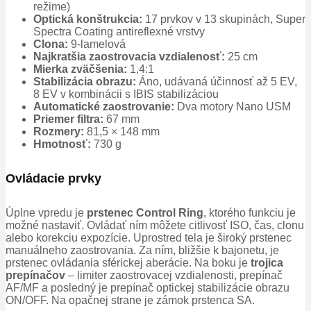
režime)
Optická konštrukcia:
17 prvkov v 13 skupinách, Super
Spectra Coating antireflexné vrstvy
Clona:
9-lamelová
Najkratšia zaostrovacia vzdialenosť:
25 cm
Mierka zväčšenia:
1,4:1
Stabilizácia obrazu:
Áno, udávaná účinnosť až 5 EV,
8 EV v kombinácii s IBIS stabilizáciou
Automatické zaostrovanie:
Dva motory Nano USM
Priemer filtra:
67 mm
Rozmery:
81,5 × 148 mm
Hmotnosť:
730 g
Ovládacie prvky
Úplne vpredu je
prstenec Control Ring
, ktorého funkciu je
možné nastaviť.
Ovládať ním môžete citlivosť ISO, čas, clonu
alebo korekciu expozície.
Uprostred tela je široký prstenec
manuálneho zaostrovania.
Za ním, bližšie k bajonetu, je
prstenec ovládania sférickej aberácie.
Na boku je
trojica
prepínačov
– limiter zaostrovacej vzdialenosti, prepínač
AF/MF a posledný je prepínač optickej stabilizácie obrazu
ON/OFF.
Na opačnej strane je zámok prstenca SA.