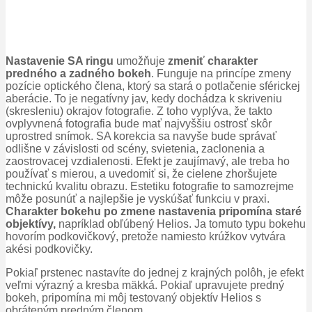
Nastavenie SA ringu
umožňuje
zmeniť charakter
predného a zadného bokeh
.
Funguje na princípe zmeny
pozície optického člena, ktorý sa stará o potlačenie sférickej
aberácie.
To je negatívny jav, kedy dochádza k skriveniu
(skresleniu) okrajov fotografie.
Z toho vyplýva, že takto
ovplyvnená fotografia bude mať najvyššiu ostrosť skôr
uprostred snímok.
SA korekcia sa navyše bude správať
odlišne v závislosti od scény, svietenia, zaclonenia a
zaostrovacej vzdialenosti.
Efekt je zaujímavý, ale treba ho
používať s mierou, a uvedomiť si, že cielene zhoršujete
technickú kvalitu obrazu.
Estetiku fotografie to samozrejme
môže posunúť a najlepšie je vyskúšať funkciu v praxi.
Charakter bokehu po zmene nastavenia pripomína staré
objektívy,
napríklad obľúbený Helios.
Ja tomuto typu bokehu
hovorím podkovičkový, pretože namiesto krúžkov vytvára
akési podkovičky.
Pokiaľ prstenec nastavíte do jednej z krajných polôh, je efekt
veľmi výrazný a kresba mäkká.
Pokiaľ upravujete predný
bokeh, pripomína mi môj testovaný objektív Helios s
obráteným predným členom.