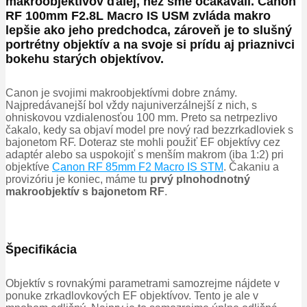
makroobjektívov ďalej, než sme očakávali.
Canon
RF 100mm F2.8L Macro IS USM zvláda makro
lepšie ako jeho predchodca, zároveň je to slušný
portrétny objektív a na svoje si prídu aj priaznivci
bokehu starých objektívov.
Canon je svojimi makroobjektívmi dobre známy.
Najpredávanejší bol vždy najuniverzálnejší z nich, s
ohniskovou vzdialenosťou 100 mm.
Preto sa netrpezlivo
čakalo, kedy sa objaví model pre nový rad bezzrkadloviek s
bajonetom RF.
Doteraz ste mohli použiť EF objektívy cez
adaptér alebo sa uspokojiť s menším makrom (iba 1:2) pri
objektíve
Canon RF 85mm F2 Macro IS STM
.
Čakaniu a
provizóriu je koniec, máme tu
prvý plnohodnotný
makroobjektív s bajonetom RF
.
Špecifikácia
Objektív s rovnakými parametrami samozrejme nájdete v
ponuke zrkadlovkových EF objektívov.
Tento je ale v