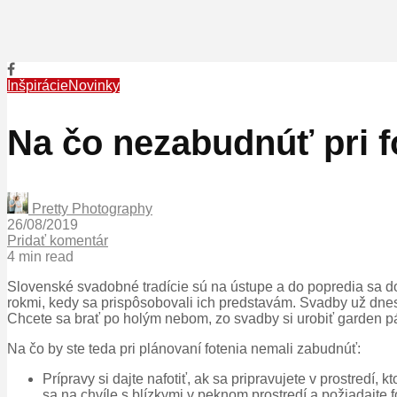
Inšpirácie
Novinky
Na čo nezabudnúť pri f
Pretty Photography
26/08/2019
Pridať komentár
4 min read
Slovenské svadobné tradície sú na ústupe a do popredia sa do
rokmi, kedy sa prispôsobovali ich predstavám. Svadby už dnes
Chcete sa brať po holým nebom, zo svadby si urobiť garden pár
Na čo by ste teda pri plánovaní fotenia nemali zabudnúť:
Prípravy si dajte nafotiť, ak sa pripravujete v prostredí
sa na chvíle s blízkymi v peknom prostredí a požiadajte f