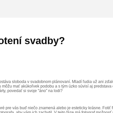
otení svadby?
stáva sloboda v svadobnom plánovaní. Mladí ľudia už ani zďale
 môžu mať akúkoľvek podobu a s tým úzko súvisí aj predstava o 
ty, povedať si svoje “áno” na lodi?
, ktoré pre vás buď niečo znamená alebo je esteticky krásne. Fo
otografa, aby vám ich zachytil. V tejto fáze má fotograf možnosť 