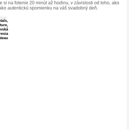
 si na fotenie 20 minút až hodinu, v závislosti od toho, ako
tov ako autentickú spomienku na váš svadobný deň.
tals,
ture,
ovská
esia
teau