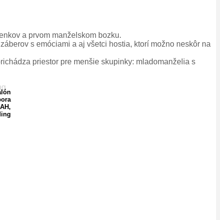
rstienkov a prvom manželskom bozku.
záberov s emóciami a aj všetci hostia, ktorí možno neskôr na
 prichádza priestor pre menšie skupinky: mladomanželia s
alón
ora
UAH,
ding