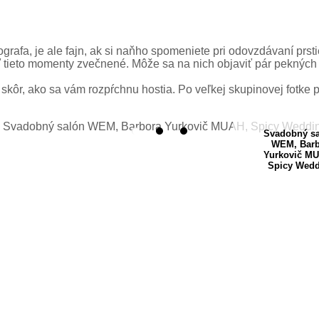
tografa, je ale fajn, ak si naňho spomeniete pri odovzdávaní p
ť tieto momenty zvečnené. Môže sa na nich objaviť pár pekných 
u skôr, ako sa vám rozpŕchnu hostia. Po veľkej skupinovej fotke
Svadobný s
WEM, Barb
Yurkovič M
Spicy Wed