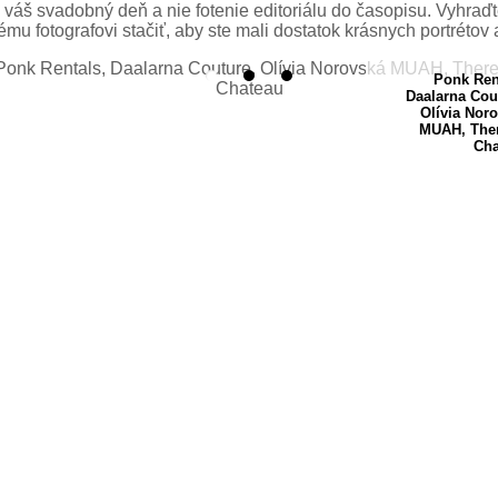
o váš svadobný deň a nie fotenie editoriálu do časopisu. Vyhraďte
enému fotografovi stačiť, aby ste mali dostatok krásnych portré
Ponk Ren
Daalarna Cou
Olívia Nor
MUAH, Ther
Cha