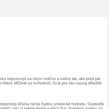
ka nepozerajú na názor rodičov a rodiny tak, ako pred pár
fotení. Môžete sa rozhodnúť, čo je pre vás naozaj dôležité.
tiť fotopostup líčenia nemá žiadnu umelecké hodnotu. Sústreďte
nafotiť vám aj pekné detaily vašich šiat, doplnkov, kvetov, na