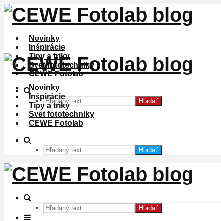
Novinky
Inšpirácie
Tipy a triky
Svet fototechniky
CEWE Fotolab
Novinky
Inšpirácie
Hľadať
Tipy a triky
Svet fototechniky
CEWE Fotolab
Hľadať
Hľadať