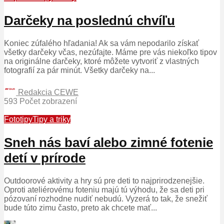
Darčeky na poslednú chvíľu
Koniec zúfalého hľadania! Ak sa vám nepodarilo získať
všetky darčeky včas, nezúfajte. Máme pre vás niekoľko tipov
na originálne darčeky, ktoré môžete vytvoriť z vlastných
fotografií za pár minút. Všetky darčeky na...
Redakcia CEWE
593 Počet zobrazení
Fototipy
Tipy a triky
Sneh nás baví alebo zimné fotenie
detí v prírode
Outdoorové aktivity a hry sú pre deti to najprirodzenejšie.
Oproti ateliérovému foteniu majú tú výhodu, že sa deti pri
pózovaní rozhodne nudiť nebudú. Vyzerá to tak, že snežiť
bude túto zimu často, preto ak chcete mať...