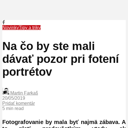
Novinky
Tipy a triky
Na čo by ste mali
dávať pozor pri fotení
portrétov
Martin Farkaš
20/05/2019
Pridať komentár
5 min read
Fotografovanie by mala byť najmä zábava. A