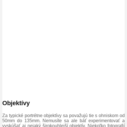
Objektívy
Za typické portrétne objektívy sa považujú tie s ohniskom od
50mm do 135mm. Nemusíte sa ale báť experimentovať a
vyskúšať aj nejaký širokouhlejší objektív. Niekoľko fotografií