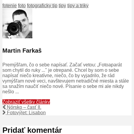
fotenie
foto
fotograficky tip
tipy
tipy a triky
Martin Farkaš
Premýšľam, čo o sebe napísať. Začať vetou: „Fotoaparát
som chytil do ruky ..." je otrepané. Chcel by som o sebe
napísať niečo kreatívne, niečo, čo by vyjadrilo, že rád
vymýšľam nové veci, navštevujem netradičné miesta a stále
sa snažím naučiť niečo nové. Písanie o sebe mi ale nikdy
nešlo ...
Zobraziť všetky články
Nórsko – časť II.
Fotovýlet: Lisabon
Pridať komentár