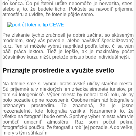
do konca. Čo pri fotení určite nepomôže je nervozita, stres,
alebo aj to, že budete ticho. Pokúste sa navodiť príjemnú
atmosféru a uvidíte, že fotenie pôjde samo.
Pre získanie týchto zručností je dobré začínať so skúseným
modelom, ktorý vás povedie, alebo navštíviť špecializovaný
kurz. Ten si môžete vybrať napríklad podľa toho, či sa vám
páči práca lektora. Tiež je lepšie, ak je maximálny počet
účastníkov kurzu nižší, pretože prístup bude individuálnejší.
Priznajte prostredie a využite svetlo
Na fotenie sme si vybrali bratislavské uličky starého mesta.
Sú príjemné a v niektorých len zriedka stretnete turistov, pri
tom sú fotogenické. Výber miesta by nehral takú rolu, ak by
bolo pozadie úplne rozostrené. Osobne mám rád fotografie s
priznaným prostredím. To znamená, že je jasne
rozoznateľné, kde fotografia vznikla. Neznamená to, že
všetko na fotografii bude ostré. Správny výber miesta vám vie
pomôcť umocniť atmosféru. Raz som počul peknú
fotografickú poučku, že fotografiu robí jej pozadie. A do veľkej
miery s tým súhlasím.