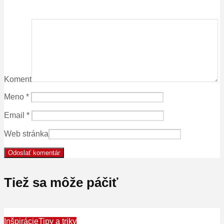
Koment
Meno
*
Email
*
Web stránka
Tiež sa môže páčiť
Inšpirácie
Tipy a triky