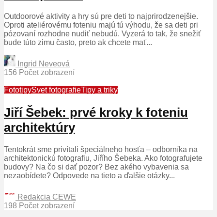
Outdoorové aktivity a hry sú pre deti to najprirodzenejšie.
Oproti ateliérovému foteniu majú tú výhodu, že sa deti pri
pózovaní rozhodne nudiť nebudú. Vyzerá to tak, že snežiť
bude túto zimu často, preto ak chcete mať...
Ingrid Neveová
156 Počet zobrazení
Fototipy
Svet fotografie
Tipy a triky
Jiří Šebek: prvé kroky k foteniu
architektúry
Tentokrát sme privítali špeciálneho hosťa – odborníka na
architektonickú fotografiu, Jiřího Šebeka. Ako fotografujete
budovy? Na čo si dať pozor? Bez akého vybavenia sa
nezaobídete? Odpovede na tieto a ďalšie otázky...
Redakcia CEWE
198 Počet zobrazení