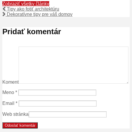
Zobraziť všetky články
Tipy ako fotiť architektúru
Dekoratívne tipy pre váš domov
Pridať komentár
Koment
Meno
*
Email
*
Web stránka