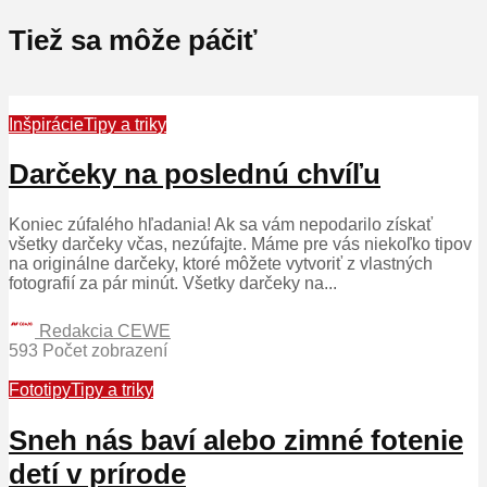
Tiež sa môže páčiť
Inšpirácie
Tipy a triky
Darčeky na poslednú chvíľu
Koniec zúfalého hľadania! Ak sa vám nepodarilo získať
všetky darčeky včas, nezúfajte. Máme pre vás niekoľko tipov
na originálne darčeky, ktoré môžete vytvoriť z vlastných
fotografií za pár minút. Všetky darčeky na...
Redakcia CEWE
593 Počet zobrazení
Fototipy
Tipy a triky
Sneh nás baví alebo zimné fotenie
detí v prírode