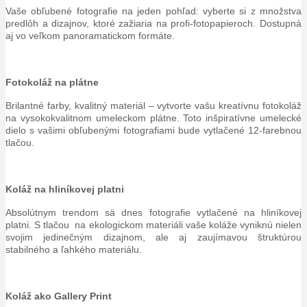
Vaše obľubené fotografie na jeden pohľad: vyberte si z množstva
predlôh a dizajnov, ktoré zažiaria na profi-fotopapieroch. Dostupná
aj vo veľkom panoramatickom formáte.
Fotokoláž na plátne
Brilantné farby, kvalitný materiál – vytvorte vašu kreatívnu fotokoláž
na vysokokvalitnom umeleckom plátne. Toto inšpiratívne umelecké
dielo s vašimi obľubenými fotografiami bude vytlačené 12-farebnou
tlačou.
Koláž na hliníkovej platni
Absolútnym trendom sä dnes fotografie vytlačené na hliníkovej
platni. S tlačou na ekologickom materiáli vaše koláže vyniknú nielen
svojim jedinečným dizajnom, ale aj zaujímavou štruktúrou
stabilného a ľahkého materiálu.
Koláž ako Gallery Print