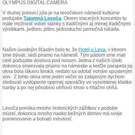
OLYMPUS DIGITAL CAMERA
V druhej polovici júla je na levočskom námestí kultúrne
podujatie
Tajomná Levoča
. Okrem viacerých koncertov tu
máte možnosť vidieť stánky s tradičnými aj menej tradičnými
výrobkami, jedlom, pitím, jednoducho jarmočná nálada.
Našim úvodným šťastím bolo to, že
Hotel u Leva
, v ktorom
sme bývali, sedí priamo na námestí. Tým pádom sme mali
celé podujatie doslova pod nosom. Jedna z našich izieb
dokonca smerovala priamo na námestie a keďže parapeta jej
okna bola lákavo široká, nedalo sa odolať nohám spusteným
von. Z tohto okna sme jeden večer so zatajeným dychom
sledovali vystúpenie opernej speváčky vo vysvietenej klietke
hanby a po nej pôsobivú ohňovú show s hltačmi ohňa.
Levoča ponúka mnoho historických zážitkov v podobe
múzeí, dokonca mnoho naoko bežných domov má svoje
pomenovanie a bohatú minulosť.