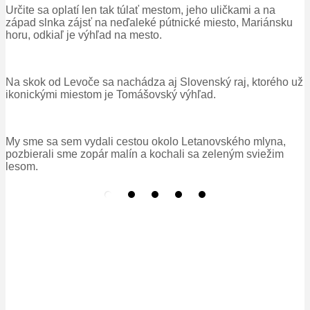
Určite sa oplatí len tak túlať mestom, jeho uličkami a na
západ slnka zájsť na neďaleké pútnické miesto, Mariánsku
horu, odkiaľ je výhľad na mesto.
Na skok od Levoče sa nachádza aj Slovenský raj, ktorého už
ikonickými miestom je Tomášovský výhľad.
My sme sa sem vydali cestou okolo Letanovského mlyna,
pozbierali sme zopár malín a kochali sa zeleným sviežim
lesom.