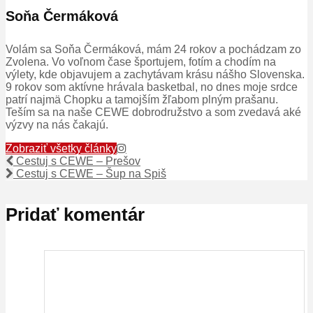
Soňa Čermáková
Volám sa Soňa Čermáková, mám 24 rokov a pochádzam zo
Zvolena. Vo voľnom čase športujem, fotím a chodím na
výlety, kde objavujem a zachytávam krásu nášho Slovenska.
9 rokov som aktívne hrávala basketbal, no dnes moje srdce
patrí najmä Chopku a tamojším žľabom plným prašanu.
Teším sa na naše CEWE dobrodružstvo a som zvedavá aké
výzvy na nás čakajú.
Zobraziť všetky články
Cestuj s CEWE – Prešov
Cestuj s CEWE – Šup na Spiš
Pridať komentár