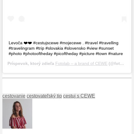
Levoča ❤️❤️ #cestujscewe #mojecewe . #travel #travelling
#travelingram #trip #slovakia #slovensko #view #sunset
#photo #photooftheday #picoftheday #picture #town #nature
Príspevok, ktorý zdieľa
Fotolab – a brand of CEWE
(@fotolab_sk),
cestovanie
cestovateľský tip
cestuj s CEWE