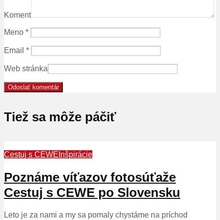
Koment
Meno
*
Email
*
Web stránka
Tiež sa môže páčiť
Cestuj s CEWE
Inšpirácie
Poznáme víťazov fotosúťaže
Cestuj s CEWE po Slovensku
Leto je za nami a my sa pomaly chystáme na príchod