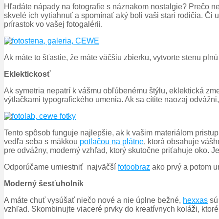
Hľadáte nápady na fotografie s náznakom nostalgie? Prečo nev
skvelé ich vytiahnuť a spomínať aký boli vaši starí rodičia. 
prírastok vo vašej fotogalérii.
Ak máte to šťastie, že máte väčšiu zbierku, vytvorte stenu pln
Eklektickosť
Ak symetria nepatrí k vášmu obľúbenému štýlu, eklektická zmes
výtlačkami typografického umenia. Ak sa cítite naozaj odvážn
Tento spôsob funguje najlepšie, ak k vašim materiálom pristup
vedľa seba s mäkkou
potlačou na plátne
, ktorá obsahuje vášh
pre odvážny, moderný vzhľad, ktorý skutočne priťahuje oko. Je 
Odporúčame umiestniť najväčší
fotoobraz
ako prvý a potom um
Moderný šesťuholník
A máte chuť vysúšať niečo nové a nie úplne bežné,
hexxas
sú 
vzhľad. Skombinujte viaceré prvky do kreatívnych koláži, ktoré 