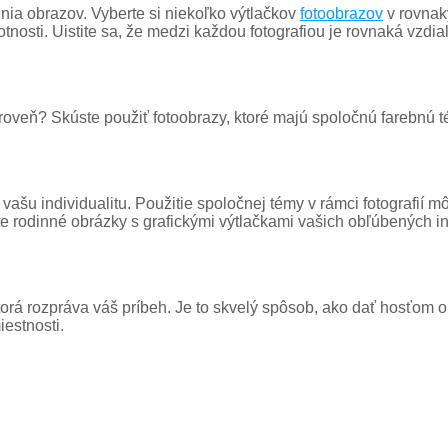
nia obrazov. Vyberte si niekoľko výtlačkov
fotoobrazov
v rovnak
nosti. Uistite sa, že medzi každou fotografiou je rovnaká vzdia
roveň? Skúste použiť fotoobrazy, ktoré majú spoločnú farebnú t
šu individualitu. Použitie spoločnej témy v rámci fotografií mô
te rodinné obrázky s grafickými výtlačkami vašich obľúbených in
orá rozpráva váš príbeh. Je to skvelý spôsob, ako dať hosťom ok
estnosti.