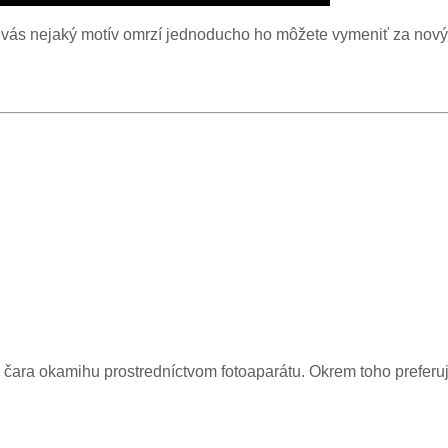
Ak vás nejaký motív omrzí jednoducho ho môžete vymeniť za no
čara okamihu prostredníctvom fotoaparátu. Okrem toho preferuje