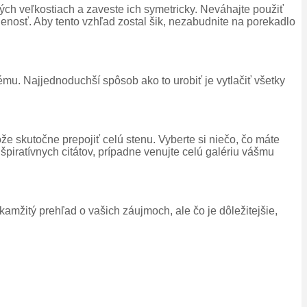
ých veľkostiach a zaveste ich symetricky. Neváhajte použiť
lenosť. Aby tento vzhľad zostal šik, nezabudnite na porekadlo
ému. Najjednoduchší spôsob ako to urobiť je vytlačiť všetky
že skutočne prepojiť celú stenu. Vyberte si niečo, čo máte
špiratívnych citátov, prípadne venujte celú galériu vášmu
amžitý prehľad o vašich záujmoch, ale čo je dôležitejšie,