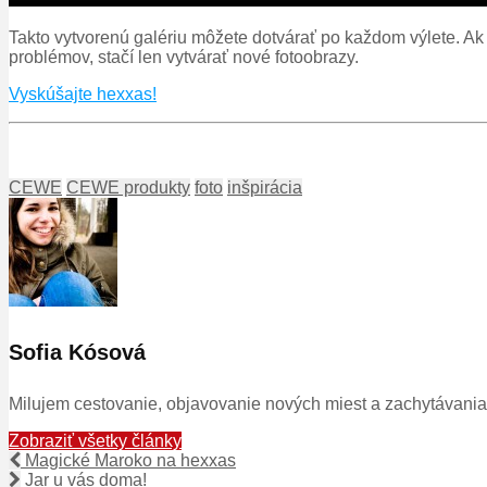
Takto vytvorenú galériu môžete dotvárať po každom výlete. 
problémov, stačí len vytvárať nové fotoobrazy.
Vyskúšajte hexxas!
CEWE
CEWE produkty
foto
inšpirácia
Sofia Kósová
Milujem cestovanie, objavovanie nových miest a zachytávania 
Zobraziť všetky články
Magické Maroko na hexxas
Jar u vás doma!