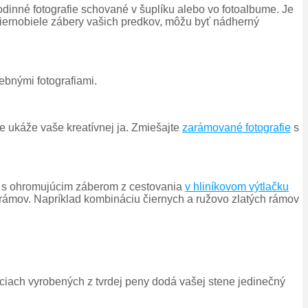
odinné fotografie schované v šuplíku alebo vo fotoalbume. Je
 čiernobiele zábery vašich predkov, môžu byť nádherný
rebnými fotografiami.
ne ukáže vaše kreatívnej ja. Zmiešajte
zarámované fotografie
s
 s ohromujúcim záberom z cestovania
v hliníkovom výtlačku
 rámov. Napríklad kombináciu čiernych a ružovo zlatých rámov
ciach vyrobených z tvrdej peny dodá vašej stene jedinečný