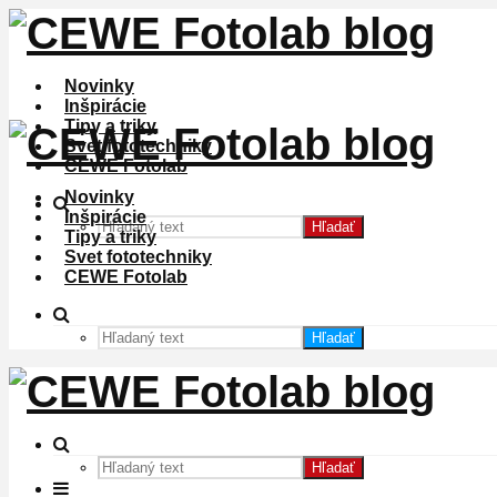
Novinky
Inšpirácie
Tipy a triky
Svet fototechniky
CEWE Fotolab
Novinky
Inšpirácie
Hľadať
Tipy a triky
Svet fototechniky
CEWE Fotolab
Hľadať
Hľadať