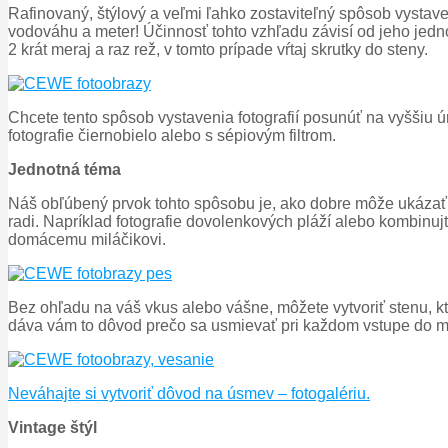
Rafinovaný, štýlový a veľmi ľahko zostaviteľný spôsob vystave
vodováhu a meter! Účinnosť tohto vzhľadu závisí od jeho jednot
2 krát meraj a raz rež, v tomto prípade vŕtaj skrutky do steny.
Chcete tento spôsob vystavenia fotografií posunúť na vyššiu ú
fotografie čiernobielo alebo s sépiovým filtrom.
Jednotná téma
Náš obľúbený prvok tohto spôsobu je, ako dobre môže ukázať va
radi. Napríklad fotografie dovolenkových pláží alebo kombinuj
domácemu miláčikovi.
Bez ohľadu na váš vkus alebo vášne, môžete vytvoriť stenu, kt
dáva vám to dôvod prečo sa usmievať pri každom vstupe do mi
Neváhajte si vytvoriť dôvod na úsmev – fotogalériu.
Vintage štýl