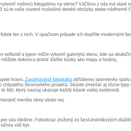
ytvoriť rodinnú fotogalériu na stene? Väčšina z nás má staré r
Či už sú to vaše vlastné rozkošné detské obrázky alebo nádherné
ú fotiek len z nich. V opačnom prípade ich doplňte modernými fa
 veľkostí a typov môže vytvoriť galerijnú stenu, kde sa skutoč
i, môžete dokonca pridať ďalšie kúsky ako mapy a hodiny.
ujete hravo.
Zarámováná fotografia
obľúbenej spomienky spolu
o chlpatého štvornohého priateľa. Skúste zmiešať aj rôzne typy
to štýl, ktorý naozaj ukazuje každý kúsok vašej osobnosti.
iestniť menšie rámy okolo nej.
pre vás ideálne. Fotoobraz zložený zo šesťuholníkových dlaždi
oživia váš byt.