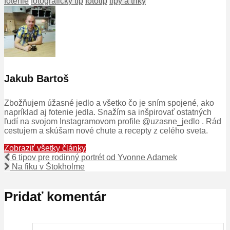
fotenie
fotograficky tip
fototip
tipy a triky
Jakub Bartoš
Zbožňujem úžasné jedlo a všetko čo je sním spojené, ako
napríklad aj fotenie jedla. Snažím sa inšpirovať ostatných
ľudí na svojom Instagramovom profile @uzasne_jedlo . Rád
cestujem a skúšam nové chute a recepty z celého sveta.
Zobraziť všetky články
6 tipov pre rodinný portrét od Yvonne Adamek
Na fiku v Štokholme
Pridať komentár