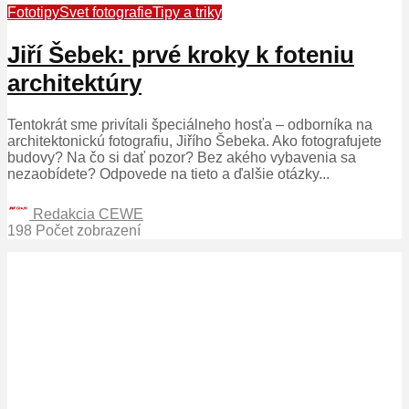
Fototipy
Svet fotografie
Tipy a triky
Jiří Šebek: prvé kroky k foteniu
architektúry
Tentokrát sme privítali špeciálneho hosťa – odborníka na
architektonickú fotografiu, Jiřího Šebeka. Ako fotografujete
budovy? Na čo si dať pozor? Bez akého vybavenia sa
nezaobídete? Odpovede na tieto a ďalšie otázky...
Redakcia CEWE
198 Počet zobrazení