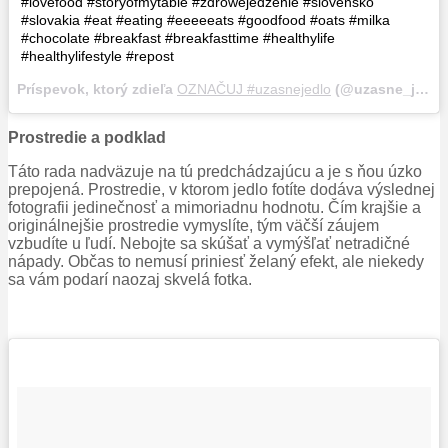
#lovefood #storyofmytable #zdrowejedzenie #slovensko
#slovakia #eat #eating #eeeeeats #goodfood #oats #milka
#chocolate #breakfast #breakfasttime #healthylife
#healthylifestyle #repost
Príspevok, ktorý zdieľa
OZNAČUJ #uzasnejedlo
(@uzasne_jedlo),
Prostredie a podklad
Táto rada nadväzuje na tú predchádzajúcu a je s ňou úzko
prepojená. Prostredie, v ktorom jedlo fotíte dodáva výslednej
fotografii jedinečnosť a mimoriadnu hodnotu. Čím krajšie a
originálnejšie prostredie vymyslíte, tým väčší záujem
vzbudíte u ľudí. Nebojte sa skúšať a vymýšľať netradičné
nápady. Občas to nemusí priniesť želaný efekt, ale niekedy
sa vám podarí naozaj skvelá fotka.