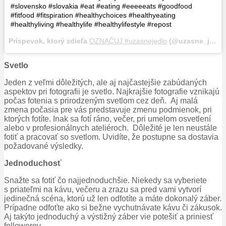
#slovensko #slovakia #eat #eating #eeeeeats #goodfood
#fitfood #fitspiration #healthychoices #healthyeating
#healthyliving #healthylife #healthylifestyle #repost
Príspevok, ktorý zdieľa
OZNAČUJ #uzasnejedlo
(@uzasne_jedlo),
Svetlo
Jeden z veľmi dôležitých, ale aj najčastejšie zabúdaných
aspektov pri fotografii je svetlo. Najkrajšie fotografie vznikajú
počas fotenia s prirodzeným svetlom cez deň. Aj malá
zmena počasia pre vás predstavuje zmenu podmienok, pri
ktorých fotíte. Inak sa fotí ráno, večer, pri umelom osvetlení
alebo v profesionálnych ateliéroch. Dôležité je len neustále
fotiť a pracovať so svetlom. Uvidíte, že postupne sa dostavia
požadované výsledky.
Jednoduchosť
Snažte sa fotiť čo najjednoduchšie. Niekedy sa vyberiete
s priateľmi na kávu, večeru a zrazu sa pred vami vytvorí
jedinečná scéna, ktorú už len odfotíte a máte dokonalý záber.
Prípadne odfoťte ako si bežne vychutnávate kávu či zákusok.
Aj takýto jednoduchý a výstižný záber vie potešiť a priniesť
followerov.