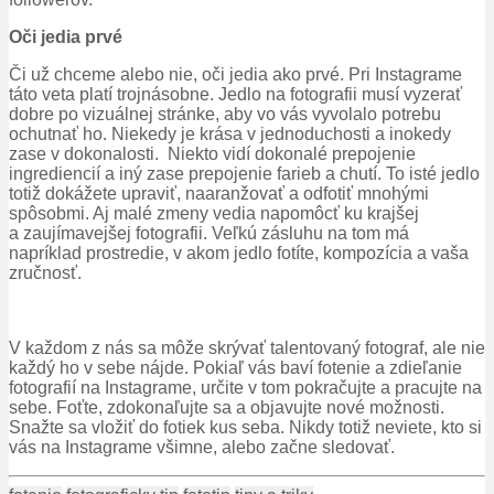
Oči jedia prvé
Či už chceme alebo nie, oči jedia ako prvé. Pri Instagrame
táto veta platí trojnásobne. Jedlo na fotografii musí vyzerať
dobre po vizuálnej stránke, aby vo vás vyvolalo potrebu
ochutnať ho. Niekedy je krása v jednoduchosti a inokedy
zase v dokonalosti. Niekto vidí dokonalé prepojenie
ingrediencií a iný zase prepojenie farieb a chutí. To isté jedlo
totiž dokážete upraviť, naaranžovať a odfotiť mnohými
spôsobmi. Aj malé zmeny vedia napomôcť ku krajšej
a zaujímavejšej fotografii. Veľkú zásluhu na tom má
napríklad prostredie, v akom jedlo fotíte, kompozícia a vaša
zručnosť.
V každom z nás sa môže skrývať talentovaný fotograf, ale nie
každý ho v sebe nájde. Pokiaľ vás baví fotenie a zdieľanie
fotografií na Instagrame, určite v tom pokračujte a pracujte na
sebe. Foťte, zdokonaľujte sa a objavujte nové možnosti.
Snažte sa vložiť do fotiek kus seba. Nikdy totiž neviete, kto si
vás na Instagrame všimne, alebo začne sledovať.