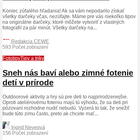
Koniec zúfalého hľadania! Ak sa vám nepodarilo získať
všetky darčeky včas, nezúfajte. Máme pre vás niekoľko tipov
na originálne darčeky, ktoré môžete vytvoriť z vlastných
fotografií za pár minút. Všetky darčeky na...
Redakcia CEWE
593 Počet zobrazení
Fototipy
Tipy a triky
Sneh nás baví alebo zimné fotenie
detí v prírode
Outdoorové aktivity a hry sú pre deti to najprirodzenejšie.
Oproti ateliérovému foteniu majú tú výhodu, že sa deti pri
pózovaní rozhodne nudiť nebudú. Vyzerá to tak, že snežiť
bude túto zimu často, preto ak chcete mať...
Ingrid Neveová
156 Počet zobrazení