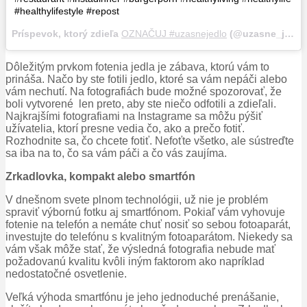
#healthylifestyle #repost
Príspevok, ktorý zdieľa
OZNAČUJ #uzasnejedlo
(@uzasne_jedlo),
Dôležitým prvkom fotenia jedla je zábava, ktorú vám to
prináša. Načo by ste fotili jedlo, ktoré sa vám nepáči alebo
vám nechutí. Na fotografiách bude možné spozorovať, že
boli vytvorené len preto, aby ste niečo odfotili a zdieľali.
Najkrajšími fotografiami na Instagrame sa môžu pýšiť
užívatelia, ktorí presne vedia čo, ako a prečo fotiť.
Rozhodnite sa, čo chcete fotiť. Nefoťte všetko, ale sústreďte
sa iba na to, čo sa vám páči a čo vás zaujíma.
Zrkadlovka, kompakt alebo smartfón
V dnešnom svete plnom technológii, už nie je problém
spraviť výbornú fotku aj smartfónom. Pokiaľ vám vyhovuje
fotenie na telefón a nemáte chuť nosiť so sebou fotoaparát,
investujte do telefónu s kvalitným fotoaparátom. Niekedy sa
vám však môže stať, že výsledná fotografia nebude mať
požadovanú kvalitu kvôli iným faktorom ako napríklad
nedostatočné osvetlenie.
Veľká výhoda smartfónu je jeho jednoduché prenášanie,