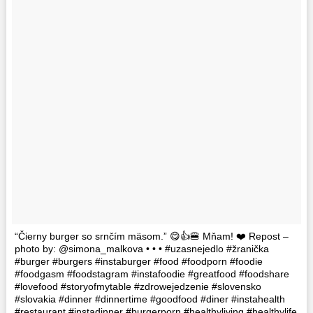
“Čierny burger so srnčím mäsom.” 😋👍🍔 Mňam! ❤️ Repost –
photo by: @simona_malkova • • • #uzasnejedlo #žranička
#burger #burgers #instaburger #food #foodporn #foodie
#foodgasm #foodstagram #instafoodie #greatfood #foodshare
#lovefood #storyofmytable #zdrowejedzenie #slovensko
#slovakia #dinner #dinnertime #goodfood #diner #instahealth
#restaurant #instadinner #burgerporn #healthyliving #healthylife