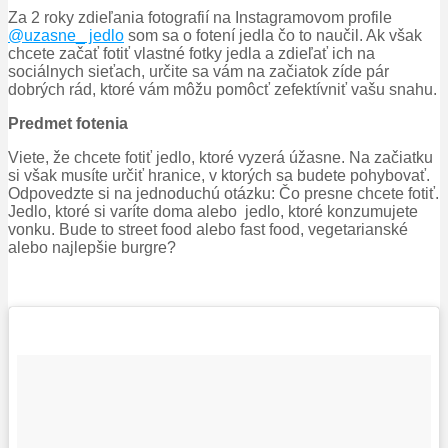
Za 2 roky zdieľania fotografií na Instagramovom profile
@uzasne_ jedlo
som sa o fotení jedla čo to naučil. Ak však
chcete začať fotiť vlastné fotky jedla a zdieľať ich na
sociálnych sieťach, určite sa vám na začiatok zíde pár
dobrých rád, ktoré vám môžu pomôcť zefektívniť vašu snahu.
Predmet fotenia
Viete, že chcete fotiť jedlo, ktoré vyzerá úžasne. Na začiatku
si však musíte určiť hranice, v ktorých sa budete pohybovať.
Odpovedzte si na jednoduchú otázku: Čo presne chcete fotiť.
Jedlo, ktoré si varíte doma alebo jedlo, ktoré konzumujete
vonku. Bude to street food alebo fast food, vegetarianské
alebo najlepšie burgre?