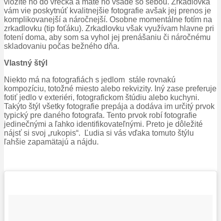
vložíte ho do vrecka a máte ho všade so sebou. Zrkadlovka
vám vie poskytnúť kvalitnejšie fotografie avšak jej prenos je
komplikovanejší a náročnejší. Osobne momentálne fotím na
zrkadlovku (tip foťáku). Zrkadlovku však využívam hlavne pri
fotení doma, aby som sa vyhol jej prenášaniu či náročnému
skladovaniu počas bežného dňa.
Vlastný štýl
Niekto má na fotografiách s jedlom stále rovnakú
kompozíciu, totožné miesto alebo rekvizity. Iný zase preferuje
fotiť jedlo v exteriéri, fotografickom štúdiu alebo kuchyni.
Takýto štýl všetky fotografie prepája a dodáva im určitý prvok
typický pre daného fotografa. Tento prvok robí fotografie
jedinečnými a ľahko identifikovateľnými. Preto je dôležité
nájsť si svoj „rukopis“. Ľudia si vás vďaka tomuto štýlu
ľahšie zapamätajú a nájdu.