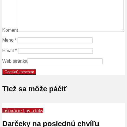
Koment
Meno
*
Email
*
Web stránka
Tiež sa môže páčiť
Inšpirácie
Tipy a triky
Darčeky na poslednú chvíľu