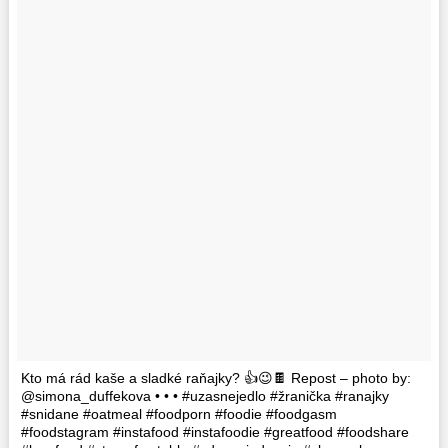
Kto má rád kaše a sladké raňajky? 👍😉🍫 Repost – photo by:
@simona_duffekova • • • #uzasnejedlo #žranička #ranajky
#snidane #oatmeal #foodporn #foodie #foodgasm
#foodstagram #instafood #instafoodie #greatfood #foodshare