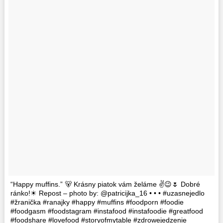
“Happy muffins.” 🐻 Krásny piatok vám želáme ✌😉🌷 Dobré
ránko!☀ Repost – photo by: @patricijka_16 • • • #uzasnejedlo
#žranička #ranajky #happy #muffins #foodporn #foodie
#foodgasm #foodstagram #instafood #instafoodie #greatfood
#foodshare #lovefood #storyofmytable #zdrowejedzenie