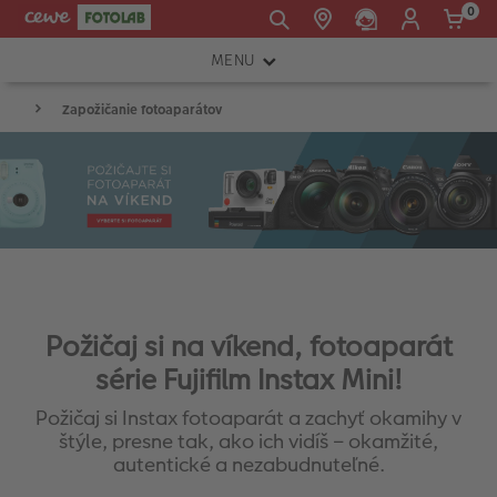
0
MENU
E-mail:
FOTOAPARÁTY
Zapožičanie fotoaparátov
shop@cewe.sk
INSTAX™
TLAČIARNE A SKENERY
PRÍSLUŠENSTVO
RÁMIKY
FOTOALBUMY
Požičaj si na víkend, fotoaparát
série Fujifilm Instax Mini!
Akcie a zľavy
Požičaj si Instax fotoaparát a zachyť okamihy v
CEWE Fotoprodukty
štýle, presne tak, ako ich vidíš – okamžité,
autentické a nezabudnuteľné.