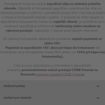
Fotoaparát Instax je možné
zapožičať vždy na obdobie jedného
víkendu.
Zákazník si fotoaparát zapožičia v piatok počas dňa vo
vybranej predajni a vráti ho v pondelok počas dňa v tej istej predajni
v ktorej si fotoaparát prevzal v piatok. V prípade že máte záujem o
zapožičanie fotoaparátu Instax na
najbližší víkend
, je potrebné sa o
možnosti zapožičania informovať
telefonicky alebo emailom na
vybranej predajni
, najneskôr v utorok pred daným víkendom.
Za vybraný fotoaparát zákazník pri preberaní
zaplatí poplatok vo
výške 10€.
Poplatok za zapožičanie 10€
(
zľava pri kúpe do 6 mesiacov
od
minimálnej ceny fotoaparátu Instax Mini alebo od
100€ pri kúpe inej
fototechniky).
Celý proces zapožičania a informácie k zápožičkám
prebieha
prostredníctvom našich predajní CEWE Fotolab na
Slovensku
zoznam predajní CEWE Fotolab
Možnosti platby
Partneri pre dodanie