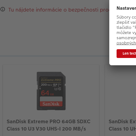
Tu nájdete informácie o bezpečnosti produktu a ko
SanDisk Extreme PRO 64GB SDXC
SanDisk E
Class 10 U3 V30 UHS-I 200 MB/s
Class 10 U