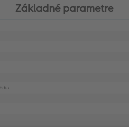
Základné parametre
édia