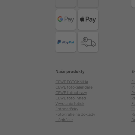
Naše produkty
E
CEWE FOTOKNIHA
F
CEWE fotokalendáre
I
CEWE fotoobrazy
P
CEWE foto ihneď
R
Vyvolanie fotiek
F
Fotodarčeky
O
Fotografie na doklady
R
Inšpirácie
D