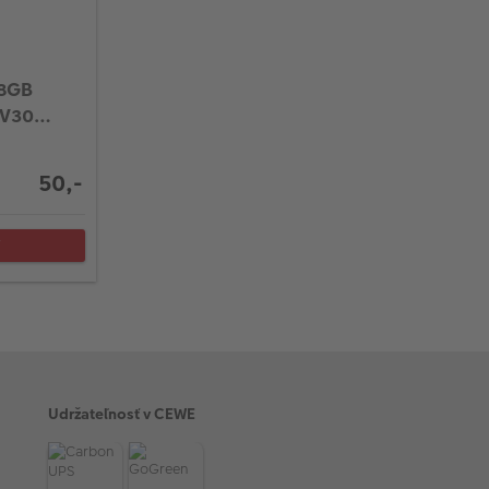
28GB
 V30
50,-
Ť
Udržateľnosť v CEWE