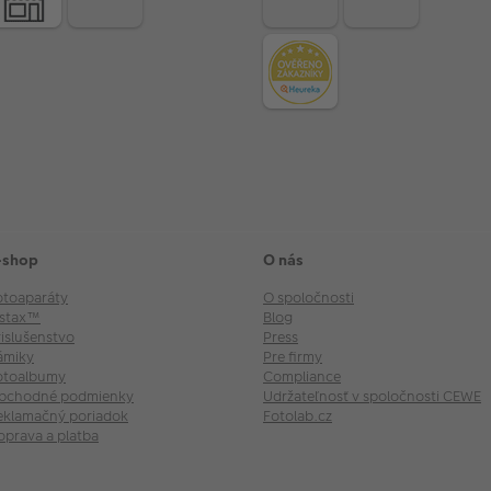
-shop
O nás
otoaparáty
O spoločnosti
nstax™
Blog
rislušenstvo
Press
ámiky
Pre firmy
otoalbumy
Compliance
bchodné podmienky
Udržateľnosť v spoločnosti CEWE
eklamačný poriadok
Fotolab.cz
oprava a platba