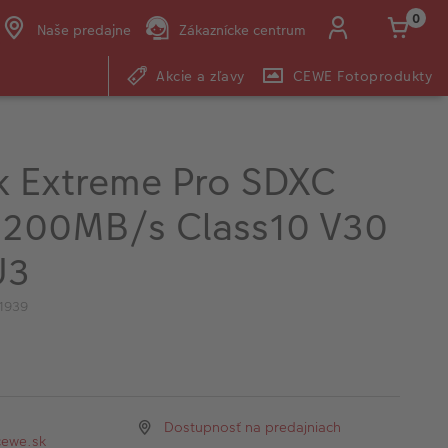
0
Naše predajne
Zákaznícke centrum
Akcie a zľavy
CEWE Fotoprodukty
E-mail:
shop@cewe.sk
k Extreme Pro SDXC
200MB/s Class10 V30
U3
1939
Dostupnosť na predajniach
ewe.sk