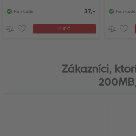
37,-
Na sklade
Na sklade
KÚPIŤ
Zákazníci, kto
200MB/s