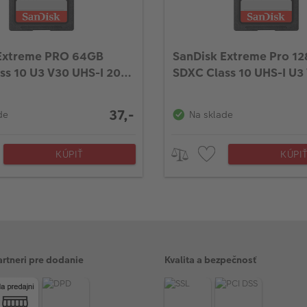
Extreme PRO 64GB
SanDisk Extreme Pro 1
ss 10 U3 V30 UHS-I 200
SDXC Class 10 UHS-I U3
200mb/s
37,-
de
Na sklade
KÚPIŤ
KÚPI
artneri pre dodanie
Kvalita a bezpečnosť