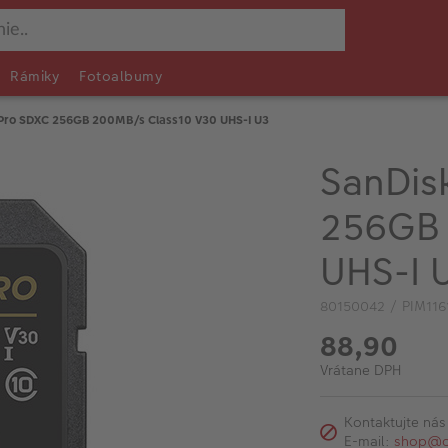
Rámiky
Fotoalbumy
 Pro SDXC 256GB 200MB/s Class10 V30 UHS-I U3
SanDis
256GB 
UHS-I 
80150042 / PIM116
88,90
Vrátane DPH
Kontaktujte nás
E-mail:
shop@c