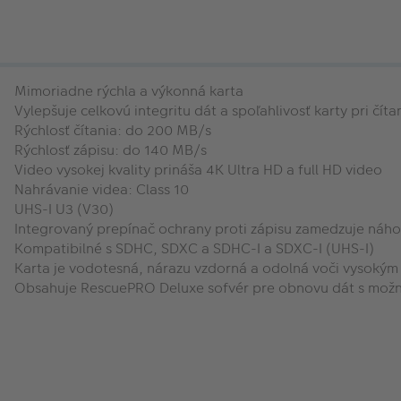
Mimoriadne rýchla a výkonná karta
Vylepšuje celkovú integritu dát a spoľahlivosť karty pri číta
Rýchlosť čítania: do 200 MB/s
Rýchlosť zápisu: do 140 MB/s
Video vysokej kvality prináša 4K Ultra HD a full HD video
Nahrávanie videa: Class 10
UHS-I U3 (V30)
Integrovaný prepínač ochrany proti zápisu zamedzuje náho
Kompatibilné s SDHC, SDXC a SDHC-I a SDXC-I (UHS-I)
Karta je vodotesná, nárazu vzdorná a odolná voči vysokým
Obsahuje RescuePRO Deluxe sofvér pre obnovu dát s možn