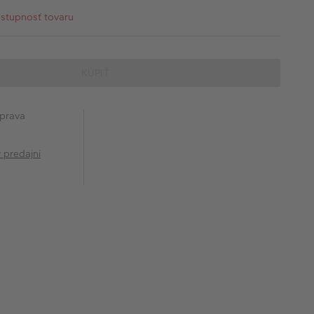
ostupnosť tovaru
KÚPIŤ
prava
v predajni