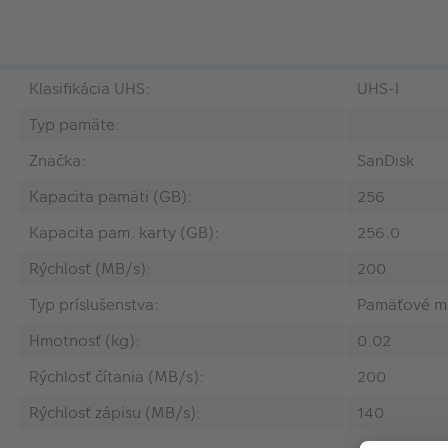
Klasifikácia UHS:
UHS-I
Typ pamäte:
Značka:
SanDisk
Kapacita pamäti (GB):
256
Kapacita pam. karty (GB):
256.0
Rýchlosť (MB/s):
200
Typ príslušenstva:
‎Pamäťové m
Hmotnosť (kg):
0.02
Rýchlosť čítania (MB/s):
200
Rýchlosť zápisu (MB/s):
140