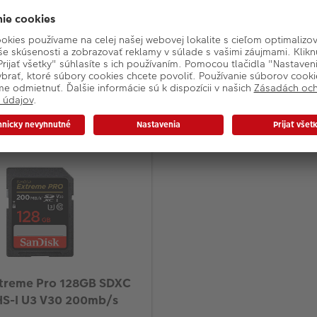
ntakty na výrobcu.
Podobné produkty
xtreme Pro 128GB SDXC
HS-I U3 V30 200mb/s