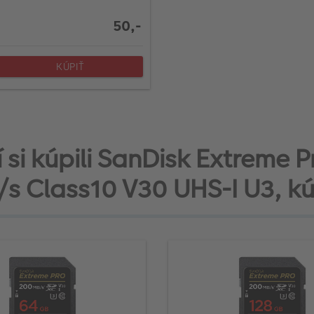
50,-
KÚPIŤ
rí si kúpili SanDisk Extreme
 Class10 V30 UHS-I U3, kúpi