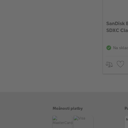
SanDisk 
SDXC Cla
MB/s
Na skla
Možnosti platby
P