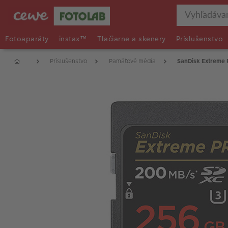
Fotoaparáty
instax™
Tlačiarne a skenery
Príslušenstvo
Príslušenstvo
Pamäťové média
SanDisk Extreme