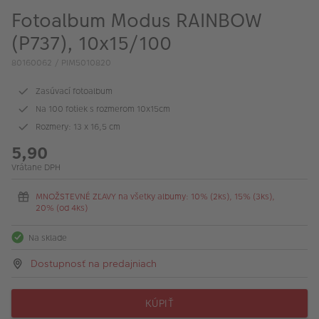
Fotoalbum Modus RAINBOW
(P737), 10x15/100
80160062 / PIM5010820
Zasúvací fotoalbum
Na 100 fotiek s rozmerom 10x15cm
Rozmery: 13 x 16,5 cm
5,90
Vrátane DPH
MNOŽSTEVNÉ ZĽAVY na všetky albumy: 10% (2ks), 15% (3ks),
20% (od 4ks)
Na sklade
Dostupnosť na predajniach
KÚPIŤ