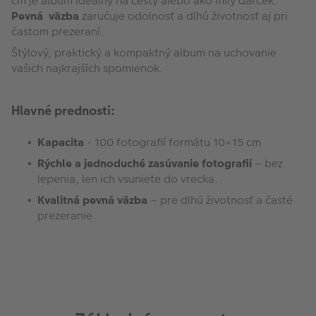
cm je album ideálny na cesty alebo ako milý darček.
Pevná väzba
zaručuje odolnosť a dlhú životnosť aj pri
častom prezeraní.
Štýlový, praktický a kompaktný album na uchovanie
vašich najkrajších spomienok.
Hlavné prednosti:
Kapacita
- 100 fotografií formátu 10×15 cm
Rýchle a jednoduché zasúvanie fotografií
– bez
lepenia, len ich vsuniete do vrecka.
Kvalitná pevná väzba
– pre dlhú životnosť a časté
prezeranie