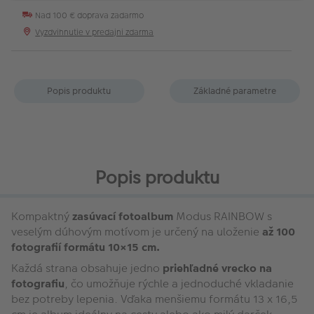
Nad 100 € doprava zadarmo
Vyzdvihnutie v predajni zdarma
Popis produktu
Základné parametre
Popis produktu
Kompaktný
zasúvací fotoalbum
Modus RAINBOW s
veselým dúhovým motívom je určený na uloženie
až 100
fotografií formátu 10×15 cm.
Každá strana obsahuje jedno
priehľadné vrecko na
fotografiu
, čo umožňuje rýchle a jednoduché vkladanie
bez potreby lepenia. Vďaka menšiemu formátu 13 x 16,5