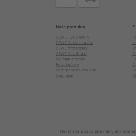
Naše produkty
E
CEWE FOTOKNIHA
F
CEWE fotokalendáre
I
CEWE fotoobrazy
P
CEWE foto ihneď
R
Vyvolanie fotiek
F
Fotodarčeky
O
Fotografie na doklady
R
Inšpirácie
D
Neváhajte a zavolajte nám, ak máte a