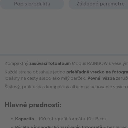
Popis produktu
Základné parametre
Kompaktný
zasúvací fotoalbum
Modus RAINBOW s veselým 
Každá strana obsahuje jedno
priehľadné vrecko na fotogra
ideálny na cesty alebo ako milý darček.
Pevná väzba
zaruču
Štýlový, praktický a kompaktný album na uchovanie vašich 
Hlavné prednosti:
Kapacita
- 100 fotografií formátu 10×15 cm
Rýchle a jednoduché zasúvanie fotografií
– bez lepeni