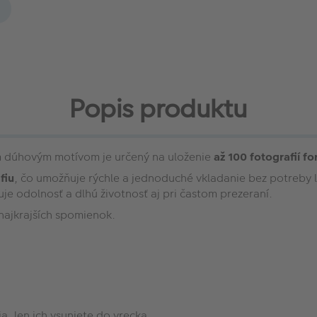
Popis produktu
dúhovým motívom je určený na uloženie
až 100 fotografií f
fiu
, čo umožňuje rýchle a jednoduché vkladanie bez potreby 
je odolnosť a dlhú životnosť aj pri častom prezeraní.
najkrajších spomienok.
a, len ich vsuniete do vrecka.