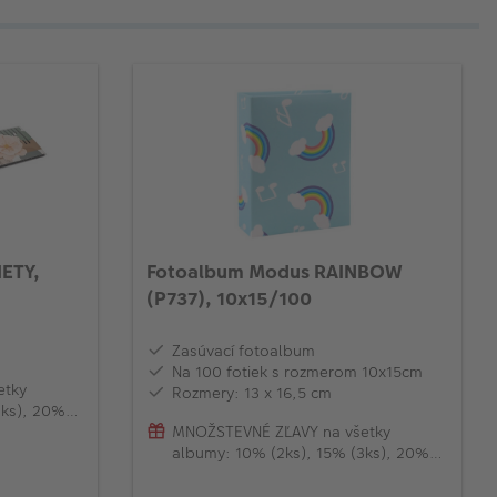
IETY,
Fotoalbum Modus RAINBOW
(P737), 10x15/100
Zasúvací fotoalbum
Na 100 fotiek s rozmerom 10x15cm
etky
Rozmery: 13 x 16,5 cm
3ks), 20%
MNOŽSTEVNÉ ZĽAVY na všetky
albumy: 10% (2ks), 15% (3ks), 20%
(od 4ks)