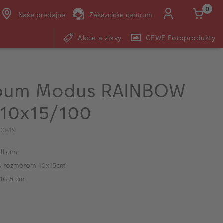
0
Naše predajne
Zákaznícke centrum
Akcie a zľavy
CEWE Fotoprodukty
E-mail:
shop@cewe.sk
lbum Modus RAINBOW
,10x15/100
10819
album
 s rozmerom 10x15cm
 16,5 cm