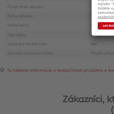
Počet strán albumu:
100
Farba albumu:
Viacfarebná
Farba listov:
Biela
Typ väzby:
Pevná
Výrez pre titulné foto:
Nie
Spôsob uchytenia fotiek:
Pevné uchyt
Tu nájdete informácie o bezpečnosti produktu a ko
Zákazníci, 