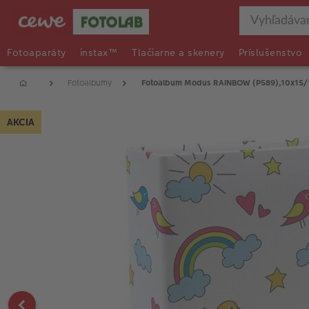
Fotoaparáty
instax™
Tlačiarne a skenery
Príslušenstvo
Fotoalbumy
Fotoalbum Modus RAINBOW (P589),10x15
AKCIA