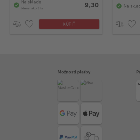
Na sklade
9,30
Na skla
Menej ako 3 ks
KÚPIŤ
Možnosti platby
P