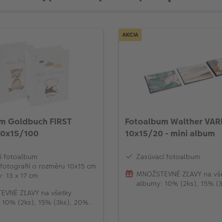
AKCIA
m Goldbuch FIRST
Fotoalbum Walther VAR
10x15/100
10x15/20 - mini album
í fotoalbum
Zasúvací fotoalbum
 fotografií o rozměru 10x15 cm
MNOŽSTEVNÉ ZĽAVY na vš
: 13 x 17 cm
albumy: 10% (2ks), 15% (
EVNÉ ZĽAVY na všetky
(od 4ks)
 10% (2ks), 15% (3ks), 20%
)