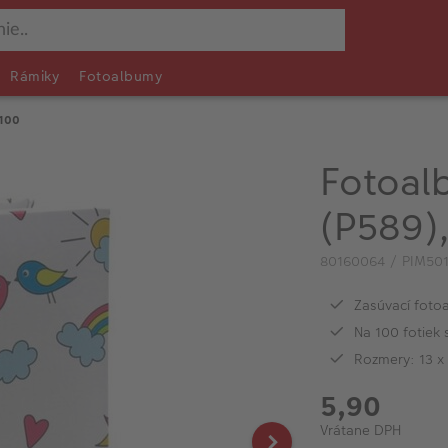
Rámiky
Fotoalbumy
/100
Fotoa
(P589)
80160064 / PIM50
Zasúvací foto
Na 100 fotiek
Rozmery: 13 x
5,90
Vrátane DPH