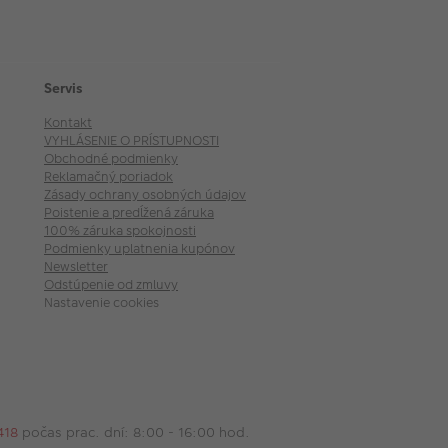
Servis
Kontakt
VYHLÁSENIE O PRÍSTUPNOSTI
Obchodné podmienky
Reklamačný poriadok
Zásady ochrany osobných údajov
Poistenie a predĺžená záruka
100% záruka spokojnosti
Podmienky uplatnenia kupónov
Newsletter
Odstúpenie od zmluvy
Nastavenie cookies
418
počas prac. dní: 8:00 - 16:00 hod.