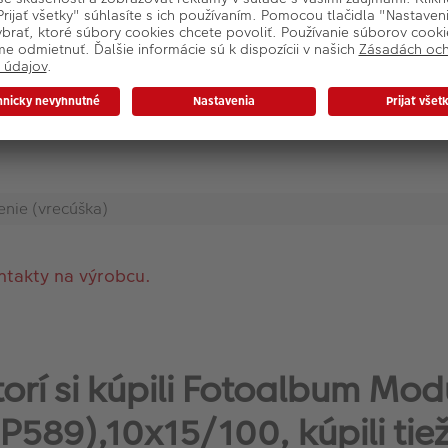
enie (vrecúška)
ntakty na výrobcu.
ktorí si kúpili Fotoalbum M
(P589),10x15/100, kúpili tiež