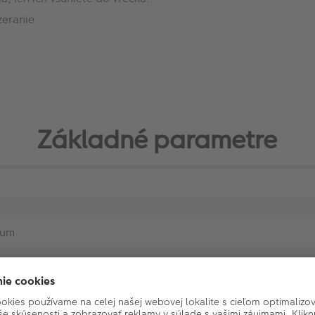
zeranie
Základné parametre
bum