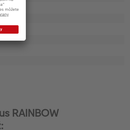
odus RAINBOW
: