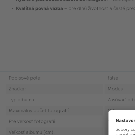
Kvalitná pevná väzba
– pre dlhú životnosť a časté pre
Popisové pole:
false
Značka:
Modus
Typ albumu:
Zasúvací al
Maximálny počet fotografií:
100
Pre veľkosť fotografií:
10x15 cm
Veľkosť albumu (cm):
13 x 16,5