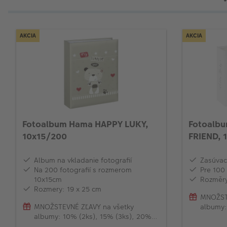
AKCIA
AKCIA
Fotoalbum Hama HAPPY LUKY,
Fotoalbu
10x15/200
FRIEND, 
Album na vkladanie fotografií
Zasúvac
Na 200 fotografií s rozmerom
Pre 100
10x15cm
Rozměry
Rozmery: 19 x 25 cm
MNOŽST
MNOŽSTEVNÉ ZĽAVY na všetky
albumy:
albumy: 10% (2ks), 15% (3ks), 20%
(od 4ks
(od 4ks)