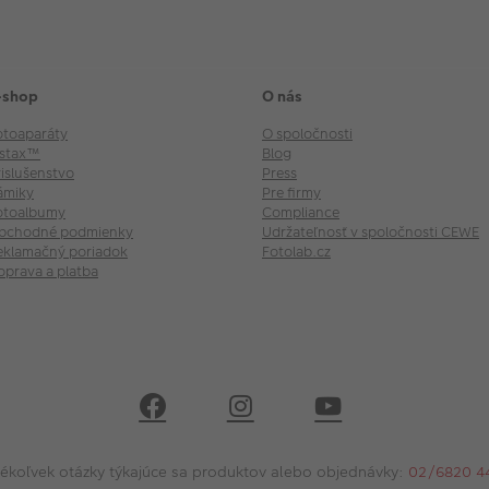
-shop
O nás
otoaparáty
O spoločnosti
nstax™
Blog
rislušenstvo
Press
ámiky
Pre firmy
otoalbumy
Compliance
bchodné podmienky
Udržateľnosť v spoločnosti CEWE
eklamačný poriadok
Fotolab.cz
oprava a platba
kékoľvek otázky týkajúce sa produktov alebo objednávky:
02/6820 4