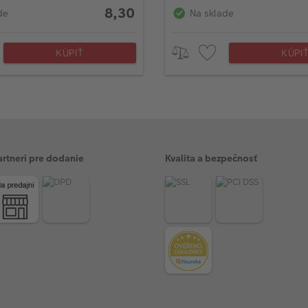
8,30
de
Na sklade
KÚPIŤ
KÚPI
artneri pre dodanie
Kvalita a bezpečnosť