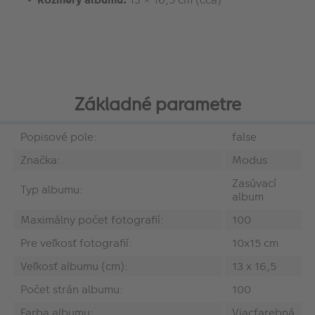
Základné parametre
Popisové pole:
false
Značka:
Modus
Zasúvací
Typ albumu:
album
Maximálny počet fotografií:
100
Pre veľkosť fotografií:
10x15 cm
Veľkosť albumu (cm):
13 x 16,5
Počet strán albumu:
100
Farba albumu:
Viacfarebná