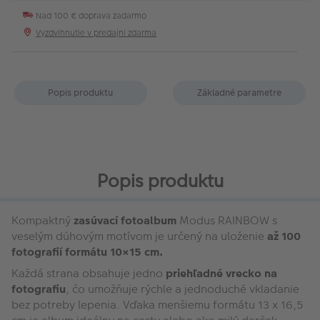
Nad 100 € doprava zadarmo
Vyzdvihnutie v predajni zdarma
Popis produktu
Základné parametre
Popis produktu
Kompaktný
zasúvací fotoalbum
Modus RAINBOW s
veselým dúhovým motívom je určený na uloženie
až 100
fotografií formátu 10×15 cm.
Každá strana obsahuje jedno
priehľadné vrecko na
fotografiu
, čo umožňuje rýchle a jednoduché vkladanie
bez potreby lepenia. Vďaka menšiemu formátu 13 x 16,5