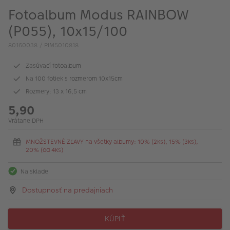
Fotoalbum Modus RAINBOW
(P055), 10x15/100
80160038 / PIM5010818
Zasúvací fotoalbum
Na 100 fotiek s rozmerom 10x15cm
Rozmery: 13 x 16,5 cm
5,90
Vrátane DPH
MNOŽSTEVNÉ ZĽAVY na všetky albumy: 10% (2ks), 15% (3ks),
20% (od 4ks)
Na sklade
Dostupnosť na predajniach
KÚPIŤ