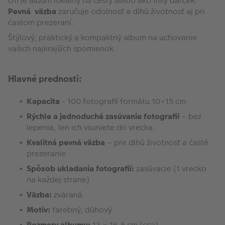
cm je album ideálny na cesty alebo ako milý darček.
Pevná väzba
zaručuje odolnosť a dlhú životnosť aj pri
častom prezeraní.
Štýlový, praktický a kompaktný album na uchovanie
vašich najkrajších spomienok.
Hlavné prednosti:
Kapacita
- 100 fotografií formátu 10×15 cm
Rýchle a jednoduché zasúvanie fotografií
– bez
lepenia, len ich vsuniete do vrecka.
Kvalitná pevná väzba
– pre dlhú životnosť a časté
prezeranie
Spôsob ukladania fotografií:
zasúvacie (1 vrecko
na každej strane)
Väzba:
zváraná
Motív:
farebný, dúhový
Rozmery albumu:
13 × 16,5 cm (cca)