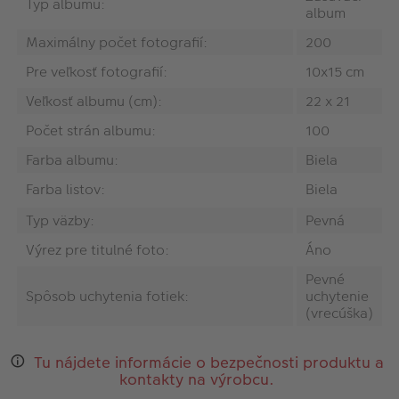
Typ albumu:
album
Maximálny počet fotografií:
200
Pre veľkosť fotografií:
10x15 cm
Veľkosť albumu (cm):
22 x 21
Počet strán albumu:
100
Farba albumu:
Biela
Farba listov:
Biela
Typ väzby:
Pevná
Výrez pre titulné foto:
Áno
Pevné
Spôsob uchytenia fotiek:
uchytenie
(vrecúška)
Tu nájdete informácie o bezpečnosti produktu a
kontakty na výrobcu.