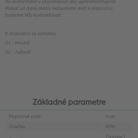
do komentára v objednávke aký uprednostňujete.
Pokiaľ už daný motív nebudeme mať k dispozícii,
budeme Vás kontaktovať.
K dispozícii sú varianty:
01 - modré
02 - ružové
Základné parametre
Popisové pole:
true
Značka:
KPH
Zasúvací