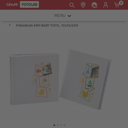
0
MENU
E-mail:
Fotoalbum KPH BABY TOYS, 10x15/200
FOTOAPARÁTY
shop@cewe.sk
INSTAX™
TLAČIARNE A SKENERY
PRÍSLUŠENSTVO
RÁMIKY
FOTOALBUMY
Akcie a zľavy
CEWE Fotoprodukty