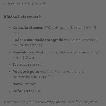
komentár alebo popisok.
Kľúčové vlastnosti:
Kapacita albumu:
200 fotografií (formát 10 × 15
cm)
Spôsob ukladania fotografií:
zasúvacie vrecká (2
na každej strane)
Rámček:
pre vlastnú fotografiu s rozmermi 4 × 4,5
× 4 × 3,5 cm
Typ väzby:
pevná
Popisové pole:
vedľa každého vrecka pre
poznámky k fotografiám
Motív:
detský
Počet strán:
100
V prípade záujmu o konkrétny motív, prosíme, pripíšte