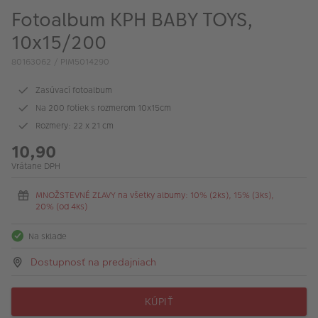
Fotoalbum KPH BABY TOYS,
10x15/200
80163062 / PIM5014290
Zasúvací fotoalbum
Na 200 fotiek s rozmerom 10x15cm
Rozmery: 22 x 21 cm
10,90
Vrátane DPH
MNOŽSTEVNÉ ZĽAVY na všetky albumy: 10% (2ks), 15% (3ks),
20% (od 4ks)
Na sklade
Dostupnosť na predajniach
KÚPIŤ