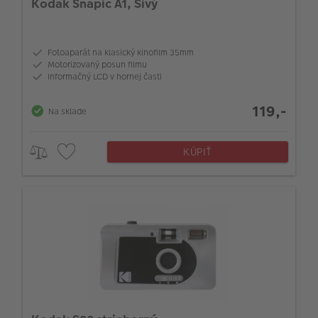
Kodak Snapic A1, Sivý
Fotoaparát na klasický kinofilm 35mm
Motorizovaný posun filmu
Informačný LCD v hornej časti
119,-
Na sklade
KÚPIŤ