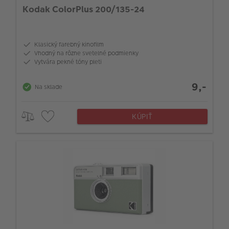
Kodak ColorPlus 200/135-24
Klasický farebný kinofilm
Vhodný na rôzne svetelné podmienky
Vytvára pekné tóny pleti
9,-
Na sklade
KÚPIŤ