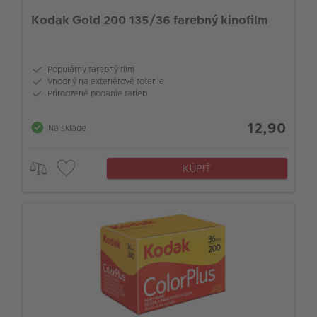
Kodak Gold 200 135/36 farebný kinofilm
Populárny farebný film
Vhodný na exteriérové fotenie
Prirodzené podanie farieb
12,90
Na sklade
KÚPIŤ