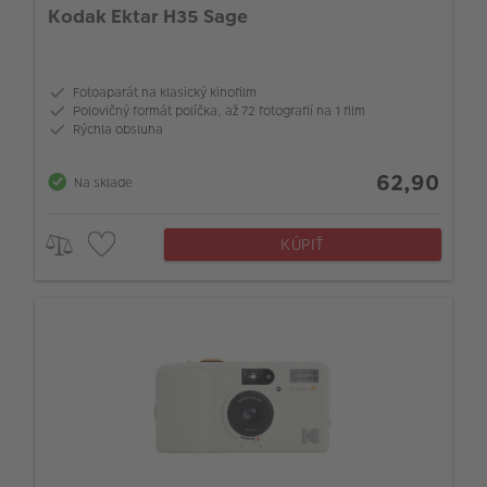
Kodak Ektar H35 Sage
Fotoaparát na klasický kinofilm
Polovičný formát políčka, až 72 fotografií na 1 film
Rýchla obsluha
62,90
Na sklade
KÚPIŤ