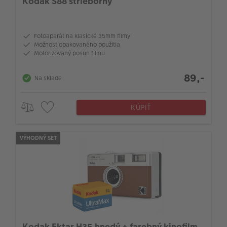
Kodak S88 strieborný
Fotoaparát na klasické 35mm filmy
Možnosť opakovaného použitia
Motorizovaný posun filmu
89,-
Na sklade
KÚPIŤ
VÝHODNÝ SET
Kodak Ektar H35 hnedý + farebný kinofilm