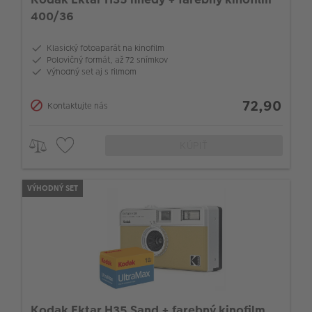
400/36
Klasický fotoaparát na kinofilm
Polovičný formát, až 72 snímkov
Výhodný set aj s filmom
72,90
Kontaktujte nás
KÚPIŤ
VÝHODNÝ SET
Kodak Ektar H35 Sand + farebný kinofilm