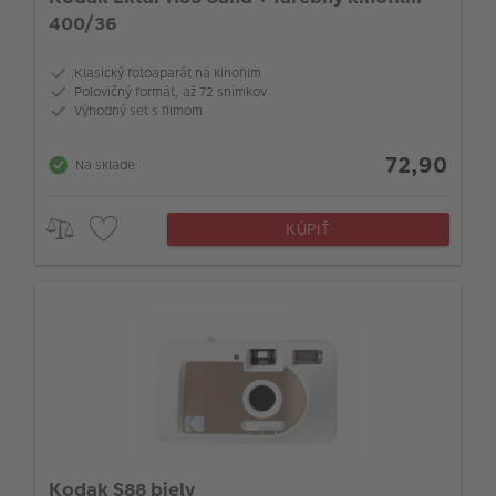
400/36
Klasický fotoaparát na kinofilm
Polovičný formát, až 72 snímkov
Výhodný set s filmom
72,90
Na sklade
KÚPIŤ
Kodak S88 biely