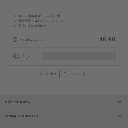
Profesionálny farebný film
ISO 100 s ultra jemným zrnom
Krásne živé farby
18,90
Kontaktujte nás
KÚPIŤ
Stránka
z
2
Možnosti platby
Partneri pre dodanie