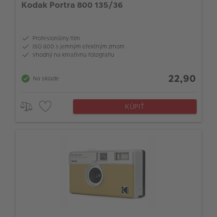
Kodak Portra 800 135/36
Profesionálny film
ISO 800 s jemným efektným zrnom
Vhodný na kreatívnu fotografiu
22,90
Na sklade
KÚPIŤ