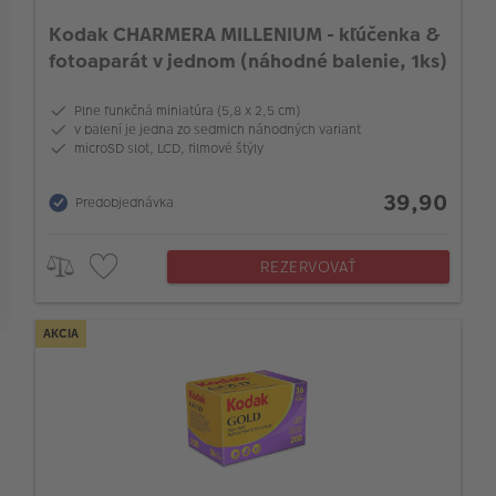
Dotyková obrazovka
Kodak CHARMERA MILLENIUM - kľúčenka &
fotoaparát v jednom (náhodné balenie, 1ks)
Typ pamäte
Plne funkčná miniatúra (5,8 x 2,5 cm)
v balení je jedna zo sedmich náhodných variant
Typ filmu
microSD slot, LCD, filmové štýly
39,90
Predobjednávka
Formát filmu
REZERVOVAŤ
Typ príslušenstva
AKCIA