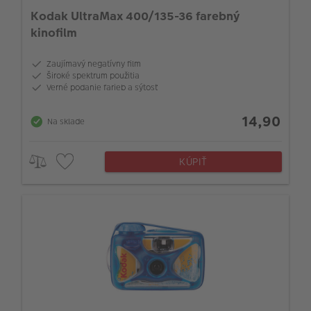
Kodak UltraMax 400/135-36 farebný
kinofilm
Zaujímavý negatívny film
Široké spektrum použitia
Verné podanie farieb a sýtosť
14,90
Na sklade
KÚPIŤ