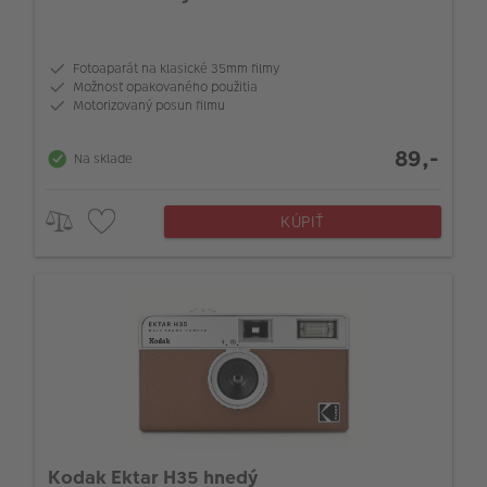
Fotoaparát na klasické 35mm filmy
Možnosť opakovaného použitia
Motorizovaný posun filmu
89,-
Na sklade
KÚPIŤ
Kodak Ektar H35 hnedý