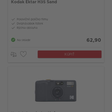
Kodak Ektar H35 Sand
Polovičné políčko filmu
Dvojnásobok fotiek
Rýchla obsluha
62,90
Na sklade
KÚPIŤ