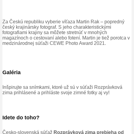
Za Českú republiku vyberie víťaza Martin Rak – popredný
český krajinársky fotograf. S jeho charakteristickými
fotografiami krajiny sa môžete stretnúť v mnohých
magazínoch o cestovaní alebo fotení. Martin je tiež porotca v
medzinárodnej súťaži CEWE Photo Award 2021.
Galéria
Inšpirujte sa snímkami, ktoré už sú v súťaži Rozprávková
zima prihlásené
a p
rihláste svoje zimné fotky aj vy
!
Idete
do toho?
Česko
-slovenská súťaž
Rozprávková zima prebieha od