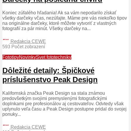
Koniec zúfalého hľadania! Ak sa vám nepodarilo získať
všetky darčeky včas, nezúfajte. Máme pre vás niekoľko tipov
na originálne darčeky, ktoré môžete vytvoriť z vlastných
fotografií za pár minút. Všetky darčeky na...
Redakcia CEWE
593 Počet zobrazení
Fototipy
Novinky
Svet fototechniky
Dôležité detaily: Špičkové
príslušenstvo Peak Design
Kalifornská značka Peak Design sa stala známou
predovšetkým svojimi premyslenými fotografickými
doplnkami pre profesionálov aj cestovateľov. Odvtedy však
uplynulo veľa času a Peak Design postupne pridal do svojej
ponuky...
Redakcia CEWE