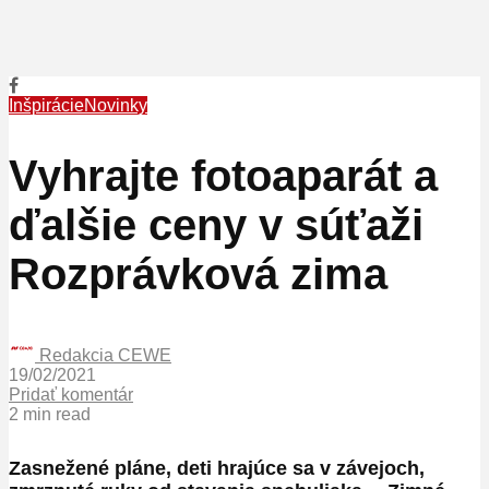
Inšpirácie
Novinky
Vyhrajte fotoaparát a
ďalšie ceny v súťaži
Rozprávková zima
Redakcia CEWE
19/02/2021
Pridať komentár
2 min read
Zasnežené pláne
, deti
hrajúce sa v závejoch
,