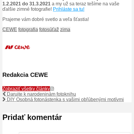
1.2.2021 do 31.3.2021
a my už sa teraz tešíme na vaše
ďalšie zimné fotografie!
Prihláste sa tu!
Prajeme
vám dobré svetlo a veľa šťastia!
CEWE
fotografia
fotosúťaž
zima
Redakcia CEWE
Zobraziť všetky články
Darujte k narodeninám fotoknihu
DIY Osobná fotonástenka s vašimi obľúbenými motívmi
Pridať komentár