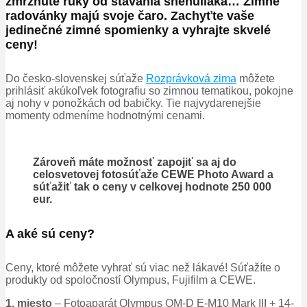
zmrznuté ruky od stavania snehuliaka… Zimné
radovánky majú svoje čaro
.
Zachyťte vaše
jedinečné zimné spomienky a vyhrajte skvelé
ceny
!
Do č
esko-slovenskej
súťaže
Rozprávková zima
môžete
prihlásiť akúkoľvek fotografiu so zimnou tematikou
,
pokojne
aj nohy v ponožkách od babičky. Tie najvydarenejšie
momenty odmeníme hodnotnými cenami
.
Zároveň máte možnosť zapojiť sa aj do
celosvetovej fotosúťaže CEWE Photo Award a
súťažiť tak o ceny v celkovej hodnote 250 000
eur.
A
aké
sú ceny
?
Ceny
,
ktoré môžete vyhrať sú viac než lákavé
!
Súťažíte o
produkty od spoločností Olympus
,
Fujifilm a CEWE
.
1. miesto
– Fotoaparát Olympus OM-D E-M10 Mark III + 14-