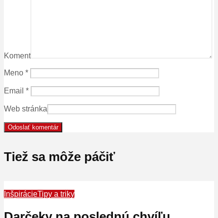
Koment
Meno
*
Email
*
Web stránka
Tiež sa môže páčiť
Inšpirácie
Tipy a triky
Darčeky na poslednú chvíľu