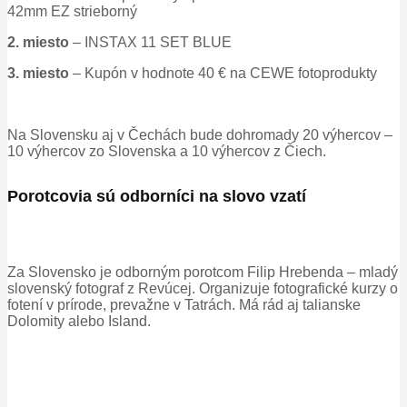
42mm EZ strieborný
2. miesto
– INSTAX 11 SET BLUE
3. miesto
– Kupón v hodnote 40 € na CEWE fotoprodukty
Na Slovensku aj v Čechách bude dohromady 20 výhercov –
10 výhercov zo
Slovenska a 10
výhercov z Čiech.
Porotcovia
sú odborníci
na slovo vzatí
Za Slovensko je odborným porotcom Filip Hrebenda – mladý
slovenský fotograf z Revúcej
.
Organizuje fotografické kurzy o
fotení v prírode
,
prevažne v Tatrách
.
Má rád aj talianske
Dolomity alebo Island
.