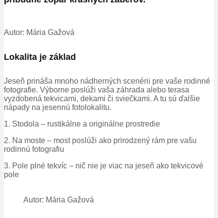
Autor: Mária Gažová
Lokalita je základ
Jeseň prináša mnoho nádherných scenérii pre vaše rodinné
fotografie. Výborne poslúži vaša záhrada alebo terasa
vyzdobená tekvicami, dekami či sviečkami. A tu sú ďalšie
nápady na jesennú fotolokalitu.
1. Stodola – rustikálne a originálne prostredie
2. Na moste – most poslúži ako prirodzený rám pre vašu
rodinnú fotografiu
3. Pole plné tekvíc – nič nie je viac na jeseň ako tekvicové
pole
Autor: Mária Gažová