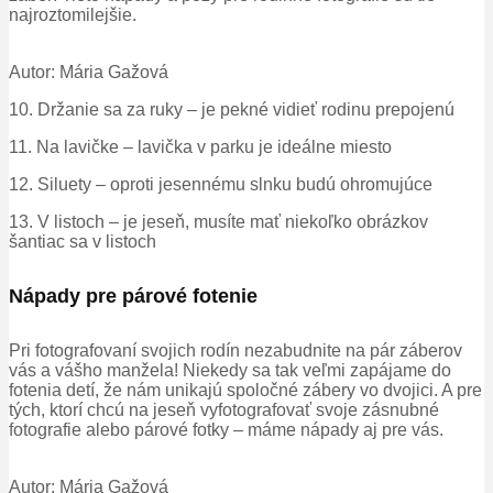
najroztomilejšie.
Autor: Mária Gažová
10. Držanie sa za ruky – je pekné vidieť rodinu prepojenú
11. Na lavičke – lavička v parku je ideálne miesto
12. Siluety – oproti jesennému slnku budú ohromujúce
13. V listoch – je jeseň, musíte mať niekoľko obrázkov
šantiac sa v listoch
Nápady pre párové fotenie
Pri fotografovaní svojich rodín nezabudnite na pár záberov
vás a vášho manžela! Niekedy sa tak veľmi zapájame do
fotenia detí, že nám unikajú spoločné zábery vo dvojici. A pre
tých, ktorí chcú na jeseň vyfotografovať svoje zásnubné
fotografie alebo párové fotky – máme nápady aj pre vás.
Autor: Mária Gažová