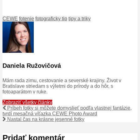
CEWE
fotenie
fotograficky tip
tipy a triky
Daniela Ružovičová
Mám rada zimu, cestovanie a severské krajiny. Život v
Bratislave striedam s výletmi do prírody a do hôr, s
fotoaparátom v ruke.
Zobraziť všetky články
Príbeh fotky si môžete domyslieť podľa vlastnej fantázie,
tvrdí mesačná víťazka CEWE Photo Award
Nastal čas na krásne jesenné fotky
Pridať komentár