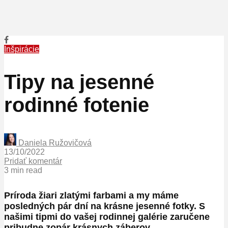
Inšpirácie
Tipy na jesenné
rodinné fotenie
Daniela Ružovičová
13/10/2022
Pridať komentár
3 min read
Príroda žiari zlatými farbami a my máme
posledných pár dní na krásne jesenné fotky. S
našimi tipmi do vašej rodinnej galérie zaručene
pribudne zopár krásnych záberov.