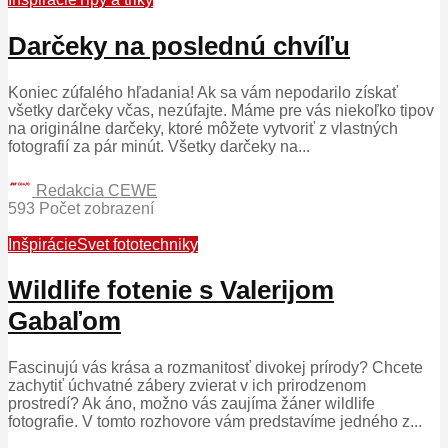
Darčeky na poslednú chvíľu
Koniec zúfalého hľadania! Ak sa vám nepodarilo získať
všetky darčeky včas, nezúfajte. Máme pre vás niekoľko tipov
na originálne darčeky, ktoré môžete vytvoriť z vlastných
fotografií za pár minút. Všetky darčeky na...
Redakcia CEWE
593 Počet zobrazení
Inšpirácie
Svet fototechniky
Wildlife fotenie s Valerijom
Gabaľom
Fascinujú vás krása a rozmanitosť divokej prírody? Chcete
zachytiť úchvatné zábery zvierat v ich prirodzenom
prostredí? Ak áno, možno vás zaujíma žáner wildlife
fotografie. V tomto rozhovore vám predstavíme jedného z...