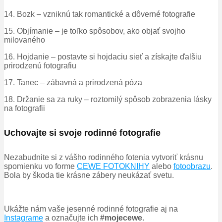
14. Bozk – vzniknú tak romantické a dôverné fotografie
15. Objímanie – je toľko spôsobov, ako objať svojho
milovaného
16. Hojdanie – postavte si hojdaciu sieť a získajte ďalšiu
prirodzenú fotografiu
17. Tanec – zábavná a prirodzená póza
18. Držanie sa za ruky – roztomilý spôsob zobrazenia lásky
na fotografii
Uchovajte si svoje rodinné fotografie
Nezabudnite si z vášho rodinného fotenia vytvoriť krásnu
spomienku vo forme
CEWE FOTOKNIHY
alebo
fotoobrazu
.
Bola by škoda tie krásne zábery neukázať svetu.
Ukážte nám vaše jesenné rodinné fotografie aj na
Instagrame
a označujte ich
#
mojecewe.