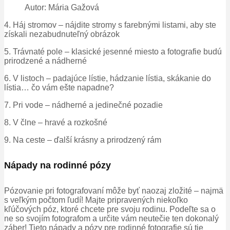
Autor: Mária Gažová
4. Háj stromov – nájdite stromy s farebnými listami, aby ste
získali nezabudnuteľný obrázok
5. Trávnaté pole – klasické jesenné miesto a fotografie budú
prirodzené a nádherné
6. V listoch – padajúce lístie, hádzanie lístia, skákanie do
lístia… čo vám ešte napadne?
7. Pri vode – nádherné a jedinečné pozadie
8. V člne – hravé a rozkošné
9. Na ceste – ďalší krásny a prirodzený rám
Nápady na rodinné pózy
Pózovanie pri fotografovaní môže byť naozaj zložité – najmä
s veľkým počtom ľudí! Majte pripravených niekoľko
kľúčových póz, ktoré chcete pre svoju rodinu. Podeľte sa o
ne so svojím fotografom a určite vám neutečie ten dokonalý
záber! Tieto nápady a pózy pre rodinné fotografie sú tie