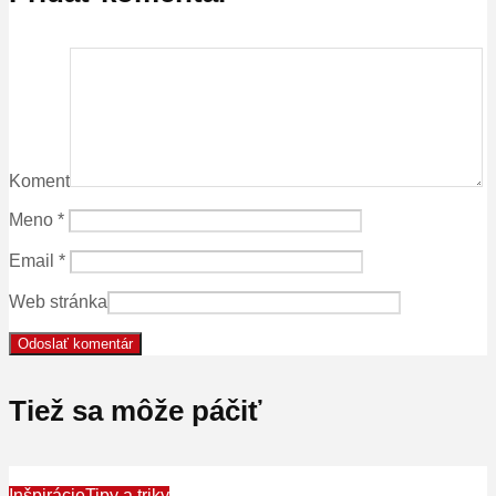
Koment
Meno
*
Email
*
Web stránka
Tiež sa môže páčiť
Inšpirácie
Tipy a triky