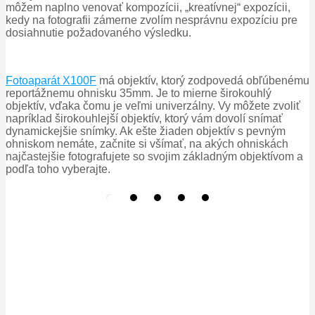
môžem naplno venovať kompozícii, „kreatívnej“ expozícii,
kedy na fotografii zámerne zvolím nesprávnu expozíciu pre
dosiahnutie požadovaného výsledku.
Fotoaparát X100F
má objektív, ktorý zodpovedá obľúbenému
reportážnemu ohnisku 35mm. Je to mierne širokouhlý
objektív, vďaka čomu je veľmi univerzálny. Vy môžete zvoliť
napríklad širokouhlejší objektív, ktorý vám dovolí snímať
dynamickejšie snímky. Ak ešte žiaden objektív s pevným
ohniskom nemáte, začnite si všímať, na akých ohniskách
najčastejšie fotografujete so svojim základným objektívom a
podľa toho vyberajte.