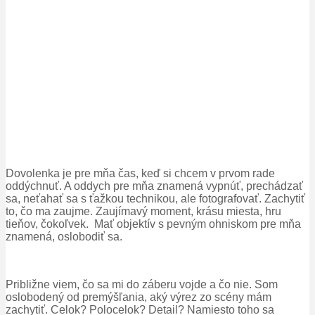
Dovolenka je pre mňa čas, keď si chcem v prvom rade
oddýchnuť. A oddych pre mňa znamená vypnúť, prechádzať
sa, neťahať sa s ťažkou technikou, ale fotografovať. Zachytiť
to, čo ma zaujme. Zaujímavý moment, krásu miesta, hru
tieňov, čokoľvek. Mať objektív s pevným ohniskom pre mňa
znamená, oslobodiť sa.
Približne viem, čo sa mi do záberu vojde a čo nie. Som
oslobodený od premýšľania, aký výrez zo scény mám
zachytiť. Celok? Polocelok? Detail? Namiesto toho sa