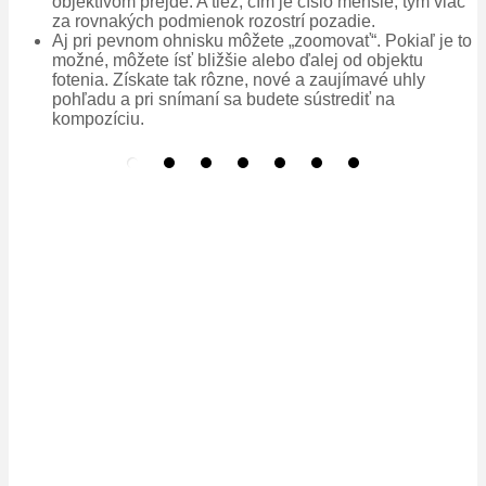
objektívom prejde. A tiež, čím je číslo menšie, tým viac
za rovnakých podmienok rozostrí pozadie.
Aj pri pevnom ohnisku môžete „zoomovať“. Pokiaľ je to
možné, môžete ísť bližšie alebo ďalej od objektu
fotenia. Získate tak rôzne, nové a zaujímavé uhly
pohľadu a pri snímaní sa budete sústrediť na
kompozíciu.