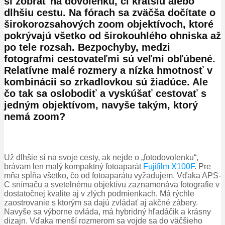
si zobrať na dovolenku, či kratšiu alebo
dlhšiu cestu. Na fórach sa zväčša dočítate o
širokorozsahových zoom objektívoch, ktoré
pokrývajú všetko od širokouhlého ohniska až
po tele rozsah. Bezpochyby, medzi
fotografmi cestovateľmi sú veľmi obľúbené.
Relatívne malé rozmery a nízka hmotnosť v
kombinácii so zrkadlovkou sú žiadúce. Ale
čo tak sa oslobodiť a vyskúšať cestovať s
jedným objektívom, navyše takým, ktorý
nemá zoom?
Už dlhšie si na svoje cesty, ak nejde o „fotodovolenku“,
brávam len malý kompaktný fotoaparát
Fujifilm X100F
. Pre
mňa spĺňa všetko, čo od fotoaparátu vyžadujem. Vďaka APS-
C snímaču a svetelnému objektívu zaznamenáva fotografie v
dostatočnej kvalite aj v zlých podmienkach. Má rýchle
zaostrovanie s ktorým sa dajú zvládať aj akčné zábery.
Navyše sa výborne ovláda, má hybridný hľadáčik a krásny
dizajn. Vďaka menší rozmerom sa vojde sa do väčšieho