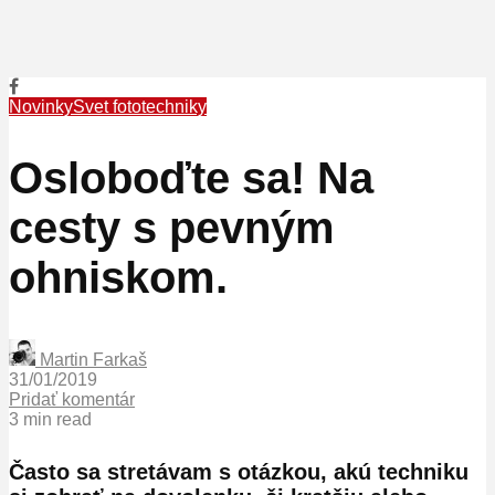
Novinky
Svet fototechniky
Osloboďte sa! Na
cesty s pevným
ohniskom.
Martin Farkaš
31/01/2019
Pridať komentár
3 min read
Často sa stretávam s otázkou, akú techniku