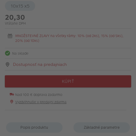
10x15 x5
20,30
Vrátane DPH
MNOŽSTEVNÉ ZĽAVY na všetky rámy: 10% (od 2ks), 15% (od 5ks),
20% (od 10ks)
Na sklade
Dostupnosť na predajniach
KÚPIŤ
Nad 100 € doprava zadarmo
Vyzdvihnutie v predajni zdarma
Popis produktu
Základné parametre