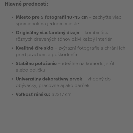
Hlavné prednosti:
Miesto pre 5 fotografií 10×15 cm
– zachyťte viac
spomienok na jednom mieste
Originálny viacfarebný dizajn
– kombinácia
rôznych drevených tónov oživí každý interiér
Kvalitné číre sklo
– zvýrazní fotografie a chráni ich
pred prachom a poškodením
Stabilné položenie
– ideálne na komodu, stôl
alebo poličku
Univerzálny dekoratívny prvok
– vhodný do
obývačky, pracovne aj ako darček
Veľkosť rámiku:
62x17 cm