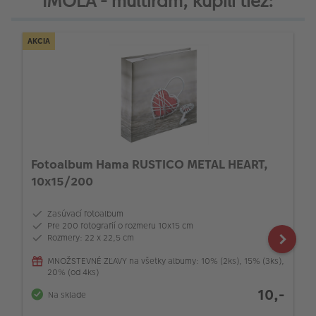
IMOLA - multirám, kúpili tiež:
AKCIA
Fotoalbum Hama RUSTICO METAL HEART,
10x15/200
Zasúvací fotoalbum
Pre 200 fotografií o rozmeru 10x15 cm
Rozmery: 22 x 22,5 cm
MNOŽSTEVNÉ ZĽAVY na všetky albumy: 10% (2ks), 15% (3ks),
20% (od 4ks)
10,-
Na sklade