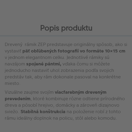
Popis produktu
Drevený rámik ZEP predstavuje originálny spôsob, ako si
vystaviť
päť obľúbených fotografií vo formáte 10×15 cm
v jednom elegantnom celku. Jednotlivé rámiky sú
navzájom
spojené pántmi,
vďaka čomu si môžete
jednoducho nastaviť uhol zobrazenia podľa svojich
predstáv tak, aby rám dokonale pasoval na konkrétne
miesto.
Vizuálne zaujme svojím
viacfarebným dreveným
prevedením
, ktoré kombinuje rôzne odtiene prírodného
dreva a pôsobí hrejivo, domácky a zároveň dizajnovo
sviežo.
Stabilná konštrukcia
na položenie robí z tohto
rámu ideálny doplnok na policu, stôl alebo komodu.