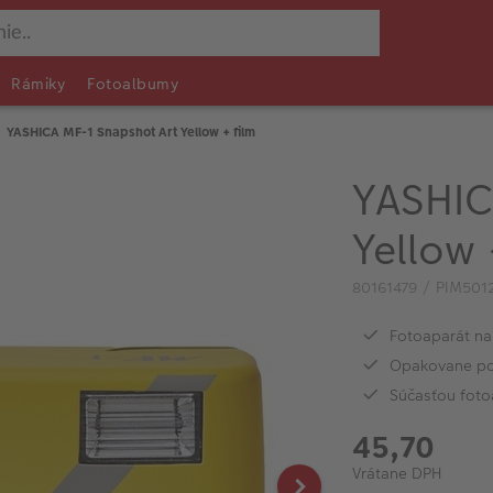
Rámiky
Fotoalbumy
YASHICA MF-1 Snapshot Art Yellow + film
YASHIC
Yellow 
80161479 / PIM501
Fotoaparát na
Opakovane po
Súčasťou foto
45,70
Vrátane DPH