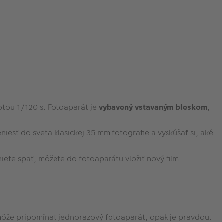
tou 1/120 s. Fotoaparát je
vybavený vstavaným bleskom
,
iesť do sveta klasickej 35 mm fotografie a vyskúšať si, aké
niete späť, môžete do fotoaparátu vložiť nový film.
môže pripomínať jednorazový fotoaparát, opak je pravdou.