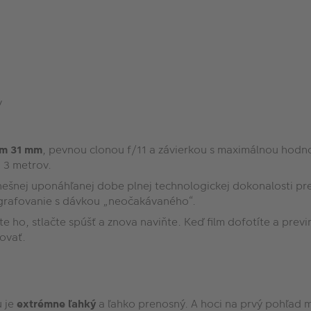
v
om 31 mm
, pevnou clonou f/11 a závierkou s maximálnou hodno
o 3 metrov.
nešnej uponáhľanej dobe plnej technologickej dokonalosti pren
tografovanie s dávkou „neočakávaného“.
te ho, stlačte spúšť a znova naviňte. Keď film dofotíte a previ
zovať.
 je
extrémne ľahký
a ľahko prenosný. A hoci na prvý pohľad 