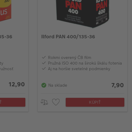
35-36
Ilford PAN 400/135-36
Rokmi overený ČB film
ty
Pružná ISO 400 na širokú škálu fotenia
ružnosť
Aj na horšie svetelné podmienky
12,90
7,90
Na sklade
Ť
KÚPIŤ