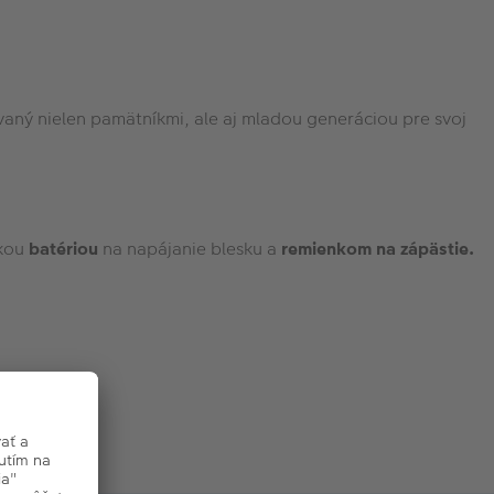
ávaný nielen pamätníkmi, ale aj mladou generáciou pre svoj
ckou
batériou
na napájanie blesku a
remienkom na zápästie.