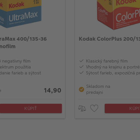
traMax 400/135-36
Kodak ColorPlus 200/1
nofilm
 negatívny film
Klasický farebný film
ektrum použitia
Vhodný na krajinu a portré
anie farieb a sýtosť
Sýtosť farieb, expozičná p
Skladom na
14,90
e
predajni
KÚPIŤ
KÚPI