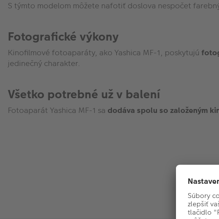
S týmto modelom môžete nafotiť doslova nespočet farebnýc
Fotografické výkony
Kinofilmové fotoaparáty, ako Yashica MF-1, poskytujú
foto
jedinečný charakter.
Všetko potrebné už v balení
Fotoaparát Yashica MF-1 sa
dodáva spolu so založeným ki