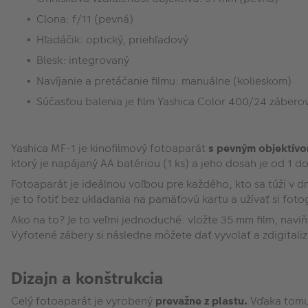
Clona: f/11 (pevná)
Hľadáčik: optický, priehľadový
Blesk: integrovaný
Navíjanie a pretáčanie filmu: manuálne (kolieskom)
Súčasťou balenia je film Yashica Color 400/24 zábero
Yashica MF-1 je kinofilmový fotoaparát
s pevným objektív
ktorý je napájaný AA batériou (1 ks) a jeho dosah je od 1 d
Fotoaparát je ideálnou voľbou pre každého, kto sa túži v d
je to fotiť bez ukladania na pamäťovú kartu a užívať si fo
Ako na to? Je to veľmi jednoduché: vložte 35 mm film, naviň
Vyfotené zábery si následne môžete dať vyvolať a zdigitali
Dizajn a konštrukcia
Celý fotoaparát je vyrobený
prevažne z plastu.
Vďaka tomu