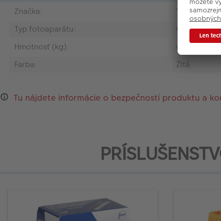
Značka:
Yashica
Typ fotoaparátu:
Opakovane p
Hmotnosť (kg):
0.17
Farba:
Žltá
Tu nájdete informácie o bezpečnosti produktu a ko
PRÍSLUŠENSTVO