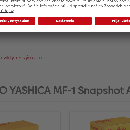
oužiteľný fotoaparát
ntakty na výrobcu.
 YASHICA MF-1 Snapshot Art