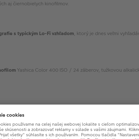
h aj čiernobielych kinofilmov.
grafie s typickým Lo-Fi vzhľadom
, ktorý je dnes veľmi vyhľad
nofilom
Yashica Color 400 ISO / 24 záberov, tužkovou alkali
Základné parametre