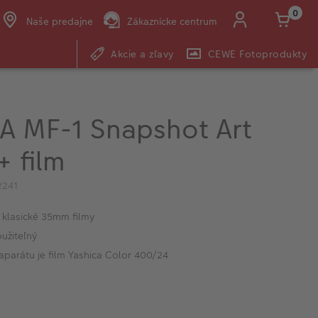
0
Naše predajne
Zákaznícke centrum
Akcie a zľavy
CEWE Fotoprodukty
E-mail:
shop@cewe.sk
A MF-1 Snapshot Art
+ film
2241
 klasické 35mm filmy
užiteľný
aparátu je film Yashica Color 400/24