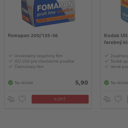
Fomapan 200/135-36
Kodak Ul
farebný ki
Univerzálny negatívny film
Zaujímavý
ISO 200 pre všestranné použitie
Široké sp
Čiernobiely film
Verné pod
5,90
Na sklade
Na sklad
KÚPIŤ