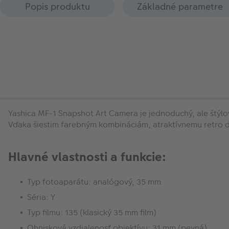
Popis produktu
Základné parametre
Yashica MF-1 Snapshot Art Camera je jednoduchý, ale štýl
Vďaka šiestim farebným kombináciám, atraktívnemu retro di
Hlavné vlastnosti a funkcie:
Typ fotoaparátu: analógový, 35 mm
Séria: Y
Typ filmu: 135 (klasický 35 mm film)
Ohnisková vzdialenosť objektívu: 31 mm (pevná)