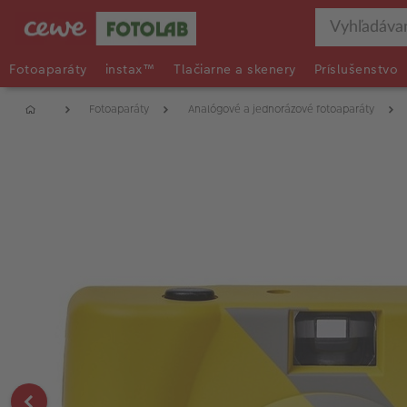
Fotoaparáty
instax™
Tlačiarne a skenery
Príslušenstvo
Fotoaparáty
Analógové a jednorázové fotoaparáty