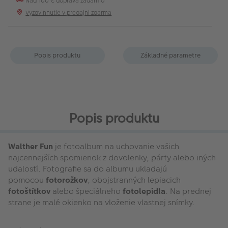
Nad 100 € doprava zadarmo
Vyzdvihnutie v predajni zdarma
Popis produktu
Základné parametre
Popis produktu
Walther Fun
je fotoalbum na uchovanie vašich
najcennejších spomienok z dovolenky, párty alebo iných
udalostí. Fotografie sa do albumu ukladajú
pomocou
fotorožkov
, obojstranných lepiacich
fotoštítkov
alebo špeciálneho
fotolepidla
. Na prednej
strane je malé okienko na vloženie vlastnej snímky.