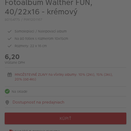
Fotoalbum Walther FUN,
40/22x16 - krémový
80154775 / PIM1201167
Samolepiaci / Nalepovací album
Na 80 fotiek s rozmerom 10x15cm
Rozmery: 22 x 16 cm
6,20
Vrátane DPH
MNOŽSTEVNÉ ZĽAVY na všetky albumy: 10% (2ks), 15% (3ks),
20% (od 4ks)
Na sklade
Dostupnosť na predajniach
KÚPIŤ