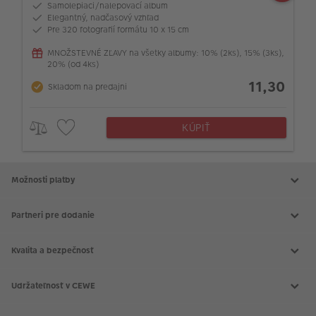
Samolepiaci/nalepovací album
Elegantný, nadčasový vzhľad
Pre 320 fotografií formátu 10 x 15 cm
MNOŽSTEVNÉ ZĽAVY na všetky albumy: 10% (2ks), 15% (3ks),
20% (od 4ks)
11,30
Skladom na predajni
KÚPIŤ
Možnosti platby
Partneri pre dodanie
Kvalita a bezpečnosť
Udržateľnosť v CEWE