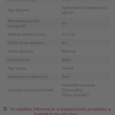
Samolepiaci/nalepovací
Typ albumu:
album
Maximálny počet
80
fotografií:
Veľkosť albumu (cm):
22 x 16
Počet strán albumu:
40
Farba albumu:
Béžová
Farba listov:
Biela
Typ väzby:
Pevná
Výrez pre titulné foto:
Áno
Voliteľné uloženie
Spôsob uchytenia fotiek:
(fotorožky/
štítky/lepidlo)
Tu nájdete informácie o bezpečnosti produktu a
kontakty na výrobcu.