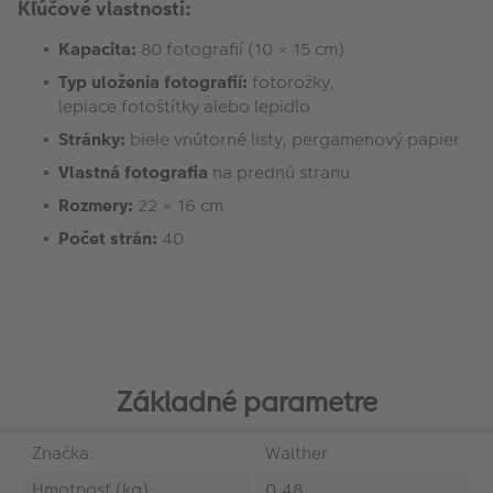
Kľúčové vlastnosti:
Kapacita:
80 fotografií (10 × 15 cm)
Typ uloženia fotografií:
fotorožky,
lepiace fotoštítky alebo lepidlo
Stránky:
biele vnútorné listy, pergamenový papier
Vlastná fotografia
na prednú stranu
Rozmery:
22 × 16 cm
Počet strán:
40
Základné parametre
Značka:
Walther
Hmotnosť (kg):
0.48