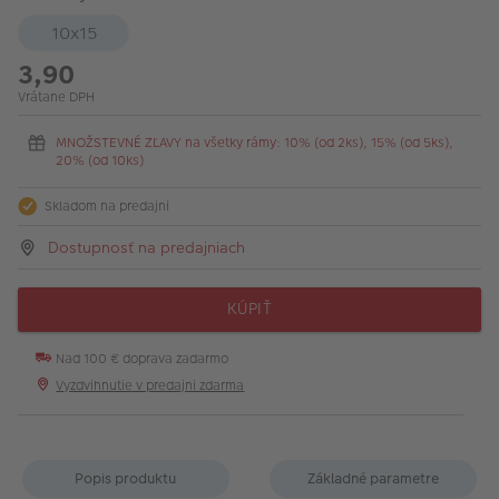
10x15
3,90
Vrátane DPH
MNOŽSTEVNÉ ZĽAVY na všetky rámy: 10% (od 2ks), 15% (od 5ks),
20% (od 10ks)
Skladom na predajni
Dostupnosť na predajniach
KÚPIŤ
Nad 100 € doprava zadarmo
Vyzdvihnutie v predajni zdarma
Popis produktu
Základné parametre