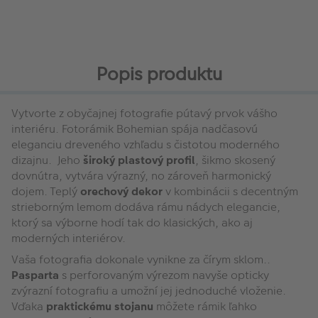
Popis produktu
Vytvorte z obyčajnej fotografie pútavý prvok vášho
interiéru. Fotorámik Bohemian spája nadčasovú
eleganciu dreveného vzhľadu s čistotou moderného
dizajnu. Jeho
široký plastový profil
, šikmo skosený
dovnútra, vytvára výrazný, no zároveň harmonický
dojem. Teplý
orechový dekor
v kombinácii s decentným
strieborným lemom dodáva rámu nádych elegancie,
ktorý sa výborne hodí tak do klasických, ako aj
moderných interiérov.
Vaša fotografia dokonale vynikne za čírym sklom..
Pasparta
s perforovaným výrezom navyše opticky
zvýrazní fotografiu a umožní jej jednoduché vloženie.
Vďaka
praktickému stojanu
môžete rámik ľahko