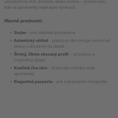
umiestniť na stôl, komodu alebo policu – presne tam,
kde sa spomienky najkrajšie vynímajú.
Hlavné prednosti:
Stojan
- pre stabilné postavenie
Autentický vzhľad
- plastový rám imituje orechové
drevo s dôrazom na detail
Široký, šikmo skosený profil
– pôsobivý a
originálny dizajn
Kvalitné číre sklo
- dokonale ochráni vaše
spomienky
Elegantná pasparta
- pre zvýraznenie fotografie