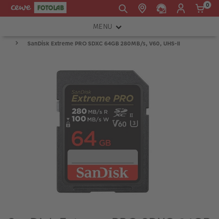
0
MENU
E-mail:
SanDisk Extreme PRO SDXC 64GB 280MB/s, V60, UHS-II
FOTOAPARÁTY
shop@cewe.sk
INSTAX™
TLAČIARNE A SKENERY
PRÍSLUŠENSTVO
RÁMIKY
FOTOALBUMY
Akcie a zľavy
CEWE Fotoprodukty