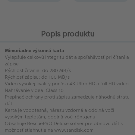
Popis produktu
Mimoriadne výkonná karta
Vylepšuje celkovú integritu dát a spoľahlivosť pri čítaní a
zápise
Rýchlosť čítania: do 280 MB/s
Rýchlosť zápisu: do 100 MB/s
Video vysokej kvality prináša 4K Ultra HD a full HD video
Nahrávanie videa: Class 10
Prepínač ochrany proti zápisu zamedzuje náhodnú stratu
dát
Karta je vodotesná, nárazu vzdorná a odolná voči
vysokým teplotám, odolná voči röntgenu
Obsahuje RescuePRO Deluxe sofvér pre obnovu dát s
možnosť stiahnutia na www.sandisk.com