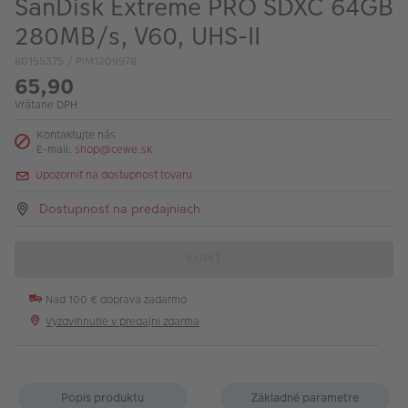
SanDisk Extreme PRO SDXC 64GB
280MB/s, V60, UHS-II
80155375 / PIM1209978
65,90
Vrátane DPH
Kontaktujte nás
E-mail:
shop@cewe.sk
Upozorniť na dostupnosť tovaru
Dostupnosť na predajniach
KÚPIŤ
Nad 100 € doprava zadarmo
Vyzdvihnutie v predajni zdarma
Popis produktu
Základné parametre