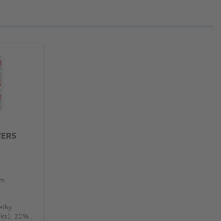
WERS
cm
etky
3ks), 20%