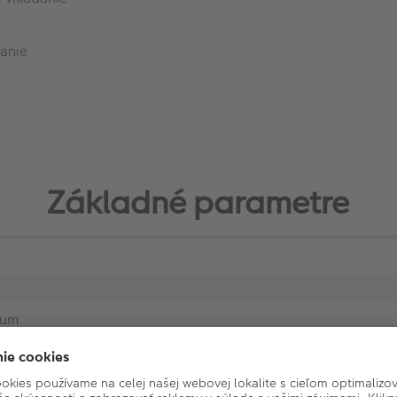
ranie
Základné parametre
bum