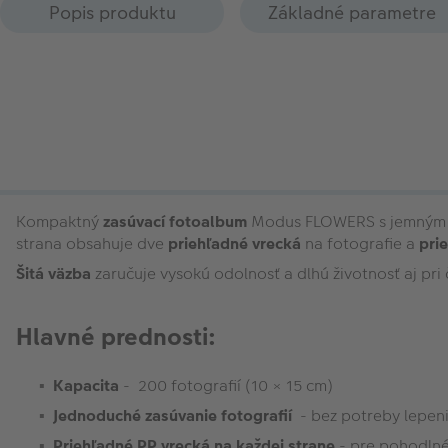
Popis produktu
Základné parametre
Kompaktný
zasúvací fotoalbum
Modus FLOWERS s jemným k
strana obsahuje dve
priehľadné vrecká
na fotografie a
prie
Šitá väzba
zaručuje vysokú odolnosť a dlhú životnosť aj pr
Hlavné prednosti:
Kapacita
- 200 fotografií (10 × 15 cm)
Jednoduché zasúvanie fotografií
- bez potreby lepen
Priehľadné PP vrecká na každej strane
- pre pohodlné