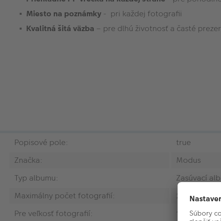
Miesto na poznámky
- pri každej fotografii
Kvalitná šitá väzba
– pre dlhú životnosť a časté preze
Popisové pole:
true
Značka:
Modus
Typ albumu:
Zasúvací al
Maximálny počet fotografií:
200
Pre veľkosť fotografií:
10x15 cm