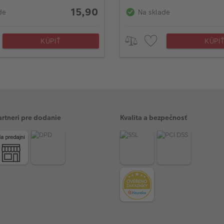
)
(od 4ks)
15,90
de
Na sklade
KÚPIŤ
KÚPI
artneri pre dodanie
Kvalita a bezpečnosť