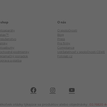
-shop
O nás
otoaparáty
O spoločnosti
nstax™
Blog
rislušenstvo
Press
ámiky
Pre firmy
otoalbumy
Compliance
bchodné podmienky
Udržateľnosť v spoločnosti CEWE
eklamačný poriadok
Fotolab.cz
oprava a platba
kékoľvek otázky týkajúce sa produktov alebo objednávky:
02/6820 4