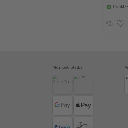
(od 4ks
Na skla
Možnosti platby
P