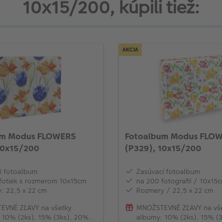
10x15/200, kúpili tiež:
AKCIA
um Modus FLOWERS
Fotoalbum Modus FLO
10x15/200
(P329), 10x15/200
í fotoalbum
Zasúvací fotoalbum
fotiek s rozmerom 10x15cm
na 200 fotografií / 10x15
: 22,5 x 22 cm
Rozmery / 22,5 x 22 cm
EVNÉ ZĽAVY na všetky
MNOŽSTEVNÉ ZĽAVY na vš
 10% (2ks), 15% (3ks), 20%
albumy: 10% (2ks), 15% (