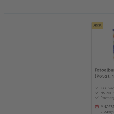
AKCIA
Fotoalb
(P652), 
Zasúvac
Na 200 
Rozmery
MNOŽST
albumy: