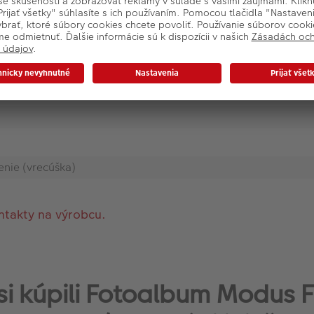
cca)
enie (vrecúška)
ntakty na výrobcu.
í si kúpili Fotoalbum Modus