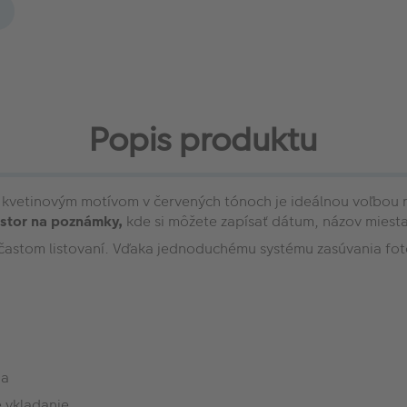
Popis produktu
vetinovým motívom v červených tónoch je ideálnou voľbou 
stor na poznámky,
kde si môžete zapísať dátum, názov miesta
i častom listovaní. Vďaka jednoduchému systému zasúvania fot
ia
 vkladanie