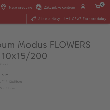
0
Naše predajne
Zákaznícke centrum
Akcie a zľavy
CEWE Fotoprodukty
E-mail:
shop@cewe.sk
lbum Modus FLOWERS
, 10x15/200
10827
album
afií / 10x15cm
5 x 22 cm