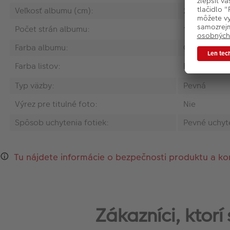
Veľkosť albumu (cm):
24 x 22 cm (
Počet strán albumu:
100
Farba albumu:
Červená
Farba listov:
Biela
Typ väzby:
Pevná
Výrez pre titulné foto:
Nie
Spôsob uchytenia fotiek:
Pevné uchyt
Tu nájdete informácie o bezpečnosti produktu a ko
Zákazníci, ktor