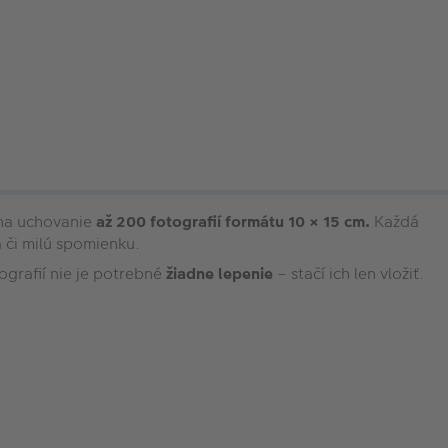
na uchovanie
až 200 fotografií formátu 10 × 15 cm.
Každá
 či milú spomienku.
ografií nie je potrebné
žiadne lepenie
– stačí ich len vložiť.