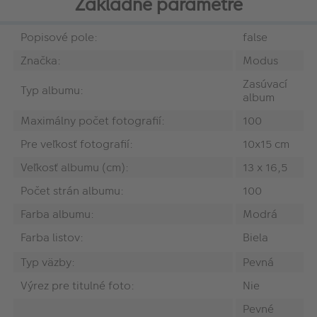
Základné parametre
Popisové pole:
false
Značka:
Modus
Zasúvací
Typ albumu:
album
Maximálny počet fotografií:
100
Pre veľkosť fotografií:
10x15 cm
Veľkosť albumu (cm):
13 x 16,5
Počet strán albumu:
100
Farba albumu:
Modrá
Farba listov:
Biela
Typ väzby:
Pevná
Výrez pre titulné foto:
Nie
Pevné