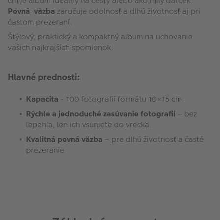
cm je album ideálny na cesty alebo ako milý darček.
Pevná väzba
zaručuje odolnosť a dlhú životnosť aj pri
častom prezeraní.
Štýlový, praktický a kompaktný album na uchovanie
vašich najkrajších spomienok.
Hlavné prednosti:
Kapacita
- 100 fotografií formátu 10×15 cm
Rýchle a jednoduché zasúvanie fotografií
– bez
lepenia, len ich vsuniete do vrecka.
Kvalitná pevná väzba
– pre dlhú životnosť a časté
prezeranie