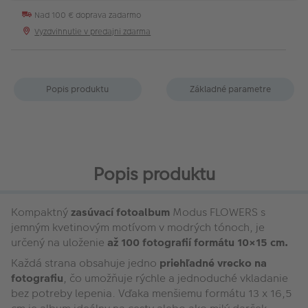
Nad 100 € doprava zadarmo
Vyzdvihnutie v predajni zdarma
Popis produktu
Základné parametre
Popis produktu
Kompaktný
zasúvací fotoalbum
Modus FLOWERS s
jemným kvetinovým motívom v modrých tónoch, je
určený na uloženie
až 100 fotografií formátu 10×15 cm.
Každá strana obsahuje jedno
priehľadné vrecko na
fotografiu
, čo umožňuje rýchle a jednoduché vkladanie
bez potreby lepenia. Vďaka menšiemu formátu 13 x 16,5