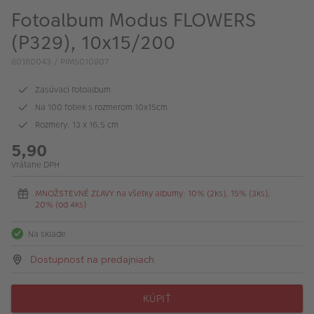
Fotoalbum Modus FLOWERS
(P329), 10x15/200
80160043 / PIM5010807
Zasúvací fotoalbum
Na 100 fotiek s rozmerom 10x15cm
Rozmery: 13 x 16,5 cm
5,90
Vrátane DPH
MNOŽSTEVNÉ ZĽAVY na všetky albumy: 10% (2ks), 15% (3ks),
20% (od 4ks)
Na sklade
Dostupnosť na predajniach
KÚPIŤ