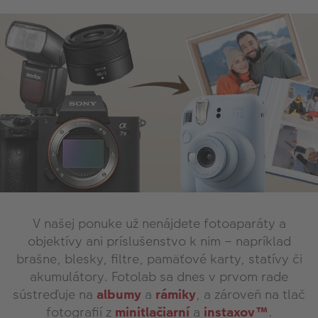
V našej ponuke už nenájdete fotoaparáty a
objektívy ani príslušenstvo k nim – napríklad
brašne, blesky, filtre, pamäťové karty, statívy či
akumulátory. Fotolab sa dnes v prvom rade
sústreďuje na
albumy
a
rámiky
, a zároveň na tlač
fotografií z
minitlačiarní
a
instaxov™
.