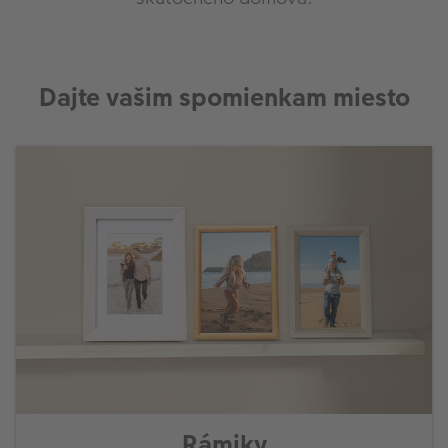
Dajte vašim spomienkam miesto
Rámiky