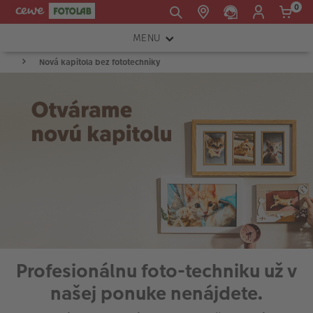
0
MENU
E-mail:
Nová kapitola bez fototechniky
FOTOAPARÁTY
shop@cewe.sk
INSTAX™
TLAČIARNE A SKENERY
PRÍSLUŠENSTVO
RÁMIKY
FOTOALBUMY
Akcie a zľavy
Profesionálnu foto-techniku už v
CEWE Fotoprodukty
našej ponuke nenájdete.