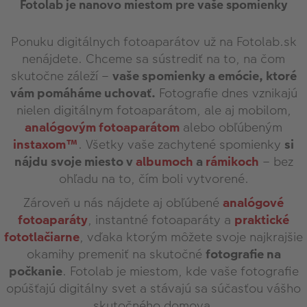
Fotolab je nanovo miestom pre vaše spomienky
Ponuku digitálnych fotoaparátov už na Fotolab.sk
nenájdete. Chceme sa sústrediť na to, na čom
skutočne záleží –
vaše spomienky a emócie, ktoré
vám pomáháme uchovať.
Fotografie dnes vznikajú
nielen digitálnym fotoaparátom, ale aj mobilom,
analógovým fotoaparátom
alebo obľúbeným
instaxom™
. Všetky vaše zachytené spomienky
si
nájdu svoje miesto v
albumoch
a
rámikoch
– bez
ohľadu na to, čím boli vytvorené.
Zároveň u nás nájdete aj obľúbené
analógové
fotoaparáty
, instantné fotoaparáty a
praktické
fototlačiarne
, vďaka ktorým môžete svoje najkrajšie
okamihy premeniť na skutočné
fotografie na
počkanie
. Fotolab je miestom, kde vaše fotografie
opúšťajú digitálny svet a stávajú sa súčasťou vášho
skutočného domova.