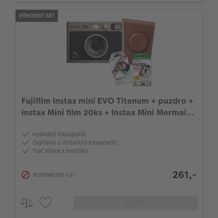
VÝHODNÝ SET
Fujifilm Instax mini EVO Titanum + puzdro +
Instax Mini film 20ks + Instax Mini Mermaid
film 10ks
Hybridný fotoaparát
Digitálny a instantný fotoaparát
Tlač fotiek z telefónu
261,-
Kontaktujte nás
KÚPIŤ