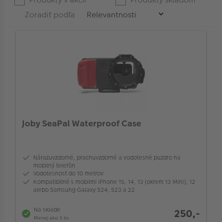
-
the
Zoradiť podľa
menu.
Značka
Veľkosť snímača
Farba
Joby SeaPal Waterproof Case
Typ produktu
Kapacita pam. karty (GB)
Nárazuvzdorné, prachuvzdorné a vodotesné puzdro na
mobilný telefón
Vodotesnosť do 10 metrov
Kompatibilné s mobilmi iPhone 15, 14, 13 (okrem 13 Mini), 12
Typ príslušenstva
alebo Samsung Galaxy S24, S23 a 22
Na sklade
250,-
Typ setu
Menej ako 3 ks