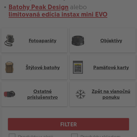
Batohy Peak Design
alebo
limitovaná edícia instax mini EVO
Fotoaparáty
Objektívy
Štýlové batohy
Pamäťové karty
Ostatné
Zpět na vianočnú
príslušenstvo
ponuku
Press
Lower
Upper
enter
Product
CENA
Bound
Bound
to
List
FILTER
collapse
or
expand
Produkty v akcii
Produkty skladom