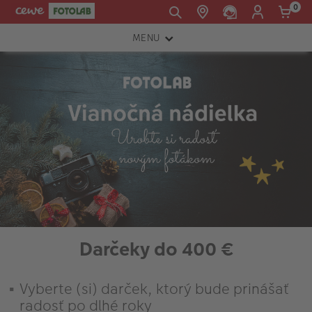
0
MENU
E-mail:
FOTOAPARÁTY
shop@cewe.sk
INSTAX™
TLAČIARNE A SKENERY
PRÍSLUŠENSTVO
RÁMIKY
FOTOALBUMY
Akcie a zľavy
Darčeky do 400 €
CEWE Fotoprodukty
Vyberte (si) darček, ktorý bude prinášať
radosť po dlhé roky