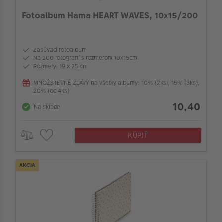
Maximálny počet fotografií
Fotoalbum Hama HEART WAVES, 10x15/200
Pre veľkosť fotografií
Zasúvací fotoalbum
Na 200 fotografií s rozmerom 10x15cm
Počet strán albumu
Rozmery: 19 x 25 cm
MNOŽSTEVNÉ ZĽAVY na všetky albumy: 10% (2ks), 15% (3ks),
20% (od 4ks)
Typ väzby
10,40
Na sklade
Výrez pre titulné foto
KÚPIŤ
Spôsob uchytenia fotiek
AKCIA
Popisové pole
Farba listov