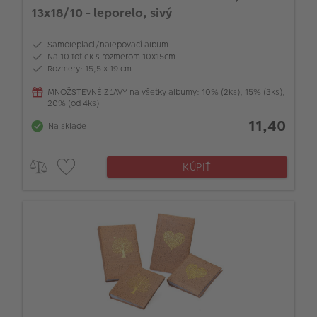
13x18/10 - leporelo, sivý
Samolepiaci/nalepovací album
Na 10 fotiek s rozmerom 10x15cm
Rozmery: 15,5 x 19 cm
MNOŽSTEVNÉ ZĽAVY na všetky albumy: 10% (2ks), 15% (3ks),
20% (od 4ks)
11,40
Na sklade
KÚPIŤ