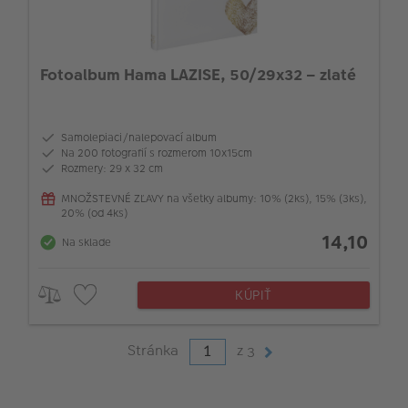
Fotoalbum Hama LAZISE, 50/29x32 – zlaté
Samolepiaci/nalepovací album
Na 200 fotografií s rozmerom 10x15cm
Rozmery: 29 x 32 cm
MNOŽSTEVNÉ ZĽAVY na všetky albumy: 10% (2ks), 15% (3ks),
20% (od 4ks)
14,10
Na sklade
KÚPIŤ
Stránka
z
3