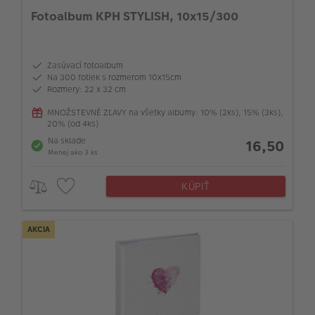
Fotoalbum KPH STYLISH, 10x15/300
Zasúvací fotoalbum
Na 300 fotiek s rozmerom 10x15cm
Rozmery: 22 x 32 cm
MNOŽSTEVNÉ ZĽAVY na všetky albumy: 10% (2ks), 15% (3ks),
20% (od 4ks)
Na sklade
16,50
Menej ako 3 ks
KÚPIŤ
AKCIA