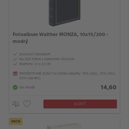
Fotoalbum Walther MONZA, 10x15/200 -
modrý
Zasúvací fotoalbum
Na 200 fotiek s rozmerom 10x15cm
Rozmery: 21 x 22 cm
MNOŽSTEVNÉ ZĽAVY na všetky albumy: 10% (2ks), 15% (3ks),
20% (od 4ks)
14,60
Na sklade
KÚPIŤ
AKCIA