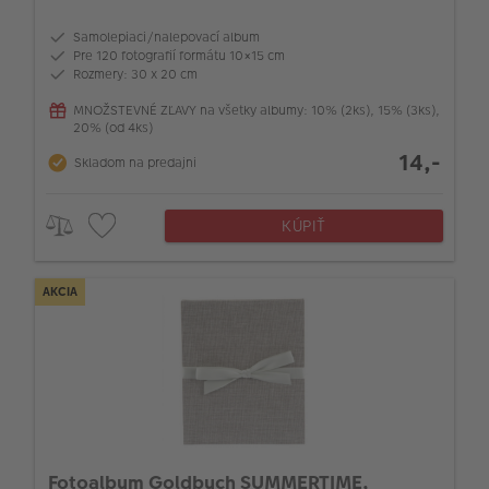
Samolepiaci/nalepovací album
Pre 120 fotografií formátu 10×15 cm
Rozmery: 30 x 20 cm
MNOŽSTEVNÉ ZĽAVY na všetky albumy: 10% (2ks), 15% (3ks),
20% (od 4ks)
14,-
Skladom na predajni
KÚPIŤ
AKCIA
Fotoalbum Goldbuch SUMMERTIME,