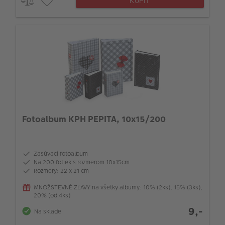
KÚPIŤ
Fotoalbum KPH PEPITA, 10x15/200
Zasúvací fotoalbum
Na 200 fotiek s rozmerom 10x15cm
Rozmery: 22 x 21 cm
MNOŽSTEVNÉ ZĽAVY na všetky albumy: 10% (2ks), 15% (3ks),
20% (od 4ks)
9,-
Na sklade