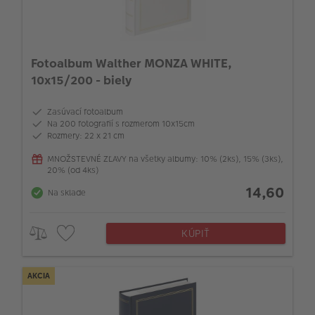
Fotoalbum Walther MONZA WHITE,
10x15/200 - biely
Zasúvací fotoalbum
Na 200 fotografií s rozmerom 10x15cm
Rozmery: 22 x 21 cm
MNOŽSTEVNÉ ZĽAVY na všetky albumy: 10% (2ks), 15% (3ks),
20% (od 4ks)
14,60
Na sklade
KÚPIŤ
AKCIA