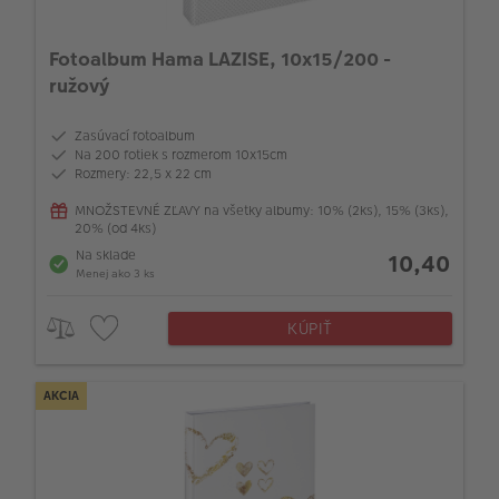
Fotoalbum Hama LAZISE, 10x15/200 -
ružový
Zasúvací fotoalbum
Na 200 fotiek s rozmerom 10x15cm
Rozmery: 22,5 x 22 cm
MNOŽSTEVNÉ ZĽAVY na všetky albumy: 10% (2ks), 15% (3ks),
20% (od 4ks)
Na sklade
10,40
Menej ako 3 ks
KÚPIŤ
AKCIA