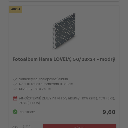
AKCIA
Fotoalbum Hama LOVELY, 50/28x24 - modrý
Samolepiaci/nalepovací album
Na 100 fotiek s rozmerom 10x15cm
Rozmery: 28 x 24 cm
MNOŽSTEVNÉ ZĽAVY na všetky albumy: 10% (2ks), 15% (3ks),
20% (od 4ks)
9,60
Na sklade