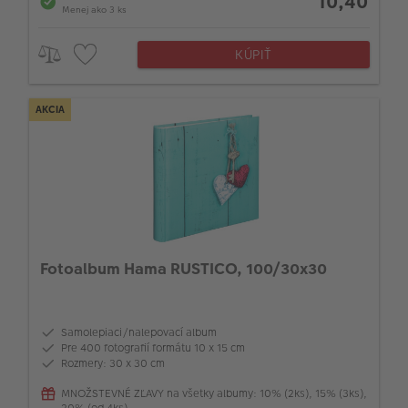
10,40
Menej ako 3 ks
KÚPIŤ
AKCIA
Fotoalbum Hama RUSTICO, 100/30x30
Samolepiaci/nalepovací album
Pre 400 fotografií formátu 10 x 15 cm
Rozmery: 30 x 30 cm
MNOŽSTEVNÉ ZĽAVY na všetky albumy: 10% (2ks), 15% (3ks),
20% (od 4ks)