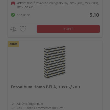
MNOŽSTEVNÉ ZĽAVY na všetky albumy: 10% (2ks), 15% (3ks),
20% (od 4ks)
5,10
Na sklade
KÚPIŤ
AKCIA
Fotoalbum Hama BELA, 10x15/200
Zasúvací fotoalbum
Na 200 fotiek s rozmerom 10x15cm