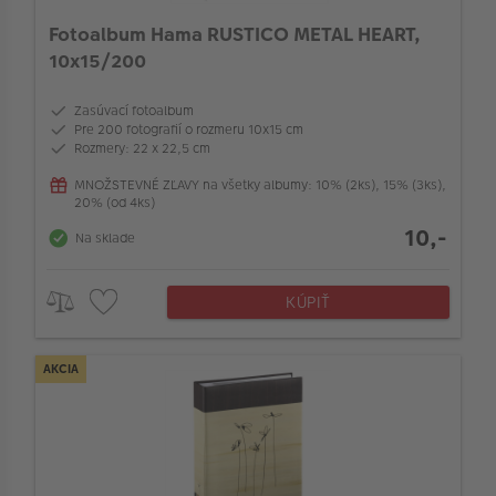
Maximálny počet fotografií
Fotoalbum Hama RUSTICO METAL HEART,
10x15/200
Pre veľkosť fotografií
Zasúvací fotoalbum
Pre 200 fotografií o rozmeru 10x15 cm
Počet strán albumu
Rozmery: 22 x 22,5 cm
MNOŽSTEVNÉ ZĽAVY na všetky albumy: 10% (2ks), 15% (3ks),
20% (od 4ks)
Typ väzby
10,-
Na sklade
Výrez pre titulné foto
KÚPIŤ
Spôsob uchytenia fotiek
AKCIA
Popisové pole
Farba listov