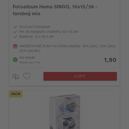
Fotoalbum Hama SINGO, 10x15/36 -
farebný mix
Zasúvací fotoalbum
Pre 36 fotografií o rozměru 10 x 15 cm
Rozmery: 12 x 16,5 cm
MNOŽSTEVNÉ ZĽAVY na všetky albumy: 10% (2ks), 15% (3ks),
20% (od 4ks)
Na sklade
1,90
Menej ako 3 ks
KÚPIŤ
AKCIA