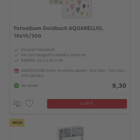
Fotoalbum Goldbuch AQUARELLIO,
10x15/200
Zasúvací fotoalbum
Pre 200 fotografií o rozměru 10x15 cm
Rozměry: 22,5 x 22,5 cm
MNOŽSTEVNÉ ZĽAVY na všetky albumy: 10% (2ks), 15% (3ks),
20% (od 4ks)
9,30
Na sklade
KÚPIŤ
AKCIA