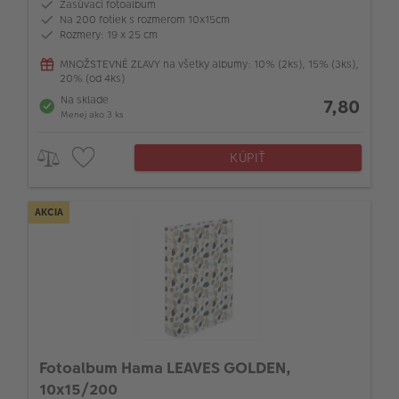
Zasúvací fotoalbum
Na 200 fotiek s rozmerom 10x15cm
Rozmery: 19 x 25 cm
MNOŽSTEVNÉ ZĽAVY na všetky albumy: 10% (2ks), 15% (3ks),
20% (od 4ks)
Na sklade
7,80
Menej ako 3 ks
KÚPIŤ
AKCIA
Fotoalbum Hama LEAVES GOLDEN,
10x15/200