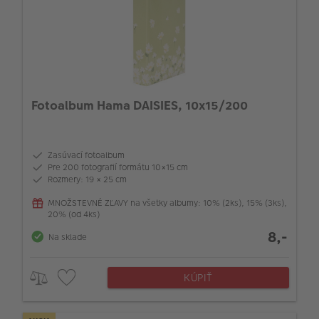
Fotoalbum Hama DAISIES, 10x15/200
Zasúvací fotoalbum
Pre 200 fotografií formátu 10×15 cm
Rozmery: 19 × 25 cm
MNOŽSTEVNÉ ZĽAVY na všetky albumy: 10% (2ks), 15% (3ks),
20% (od 4ks)
8,-
Na sklade
KÚPIŤ