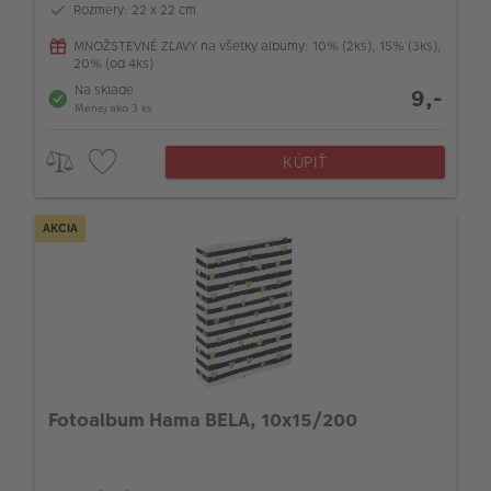
Rozmery: 22 x 22 cm
MNOŽSTEVNÉ ZĽAVY na všetky albumy: 10% (2ks), 15% (3ks),
20% (od 4ks)
Na sklade
9,-
Menej ako 3 ks
KÚPIŤ
AKCIA
Fotoalbum Hama BELA, 10x15/200