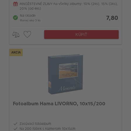
MNOŽSTEVNÉ ZĽAVY na všetky albumy: 10% (2ks), 15% (3ks),
20% (od 4ks)
Na sklade
7,80
Menej ako 3 ks
KÚPIŤ
AKCIA
Fotoalbum Hama LIVORNO, 10x15/200
Zasúvací fotoalbum
Na 200 fotiek s rozmerom 10x15cm