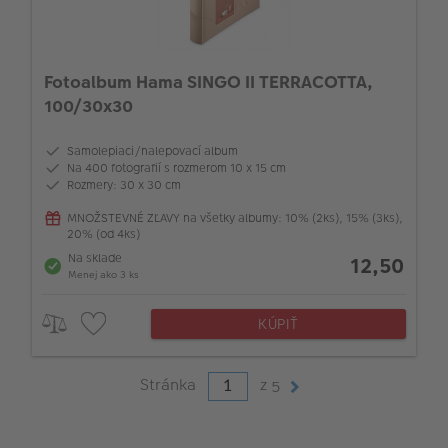
Fotoalbum Hama SINGO II TERRACOTTA,
100/30x30
Samolepiaci/nalepovací album
Na 400 fotografií s rozmerom 10 x 15 cm
Rozmery: 30 x 30 cm
MNOŽSTEVNÉ ZĽAVY na všetky albumy: 10% (2ks), 15% (3ks),
20% (od 4ks)
Na sklade
12,50
Menej ako 3 ks
KÚPIŤ
Stránka
z
5