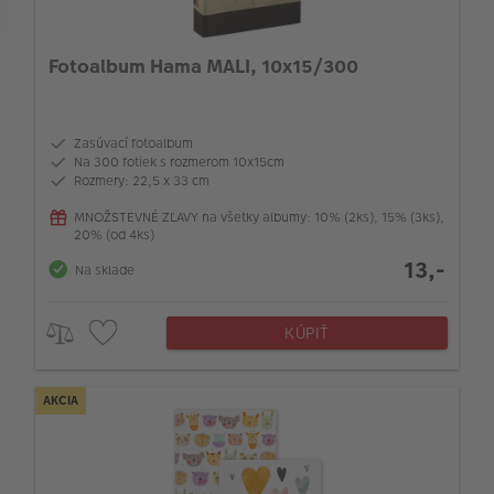
Fotoalbum Hama MALI, 10x15/300
Zasúvací fotoalbum
Na 300 fotiek s rozmerom 10x15cm
Rozmery: 22,5 x 33 cm
MNOŽSTEVNÉ ZĽAVY na všetky albumy: 10% (2ks), 15% (3ks),
20% (od 4ks)
13,-
Na sklade
KÚPIŤ
AKCIA