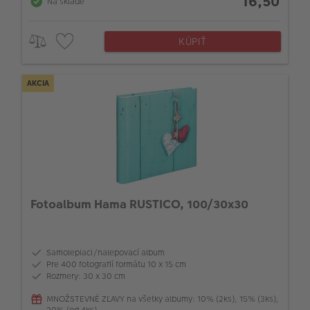
16,50
Na sklade
KÚPIŤ
AKCIA
Fotoalbum Hama RUSTICO, 100/30x30
Samolepiaci/nalepovací album
Pre 400 fotografií formátu 10 x 15 cm
Rozmery: 30 x 30 cm
MNOŽSTEVNÉ ZĽAVY na všetky albumy: 10% (2ks), 15% (3ks),
20% (od 4ks)