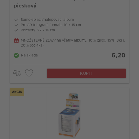
pieskový
Samolepiaci/nalepovací album
Pre 80 fotografií formátu 10 x 15 cm
Rozmery: 22 x 16 cm
MNOŽSTEVNÉ ZĽAVY na všetky albumy: 10% (2ks), 15% (3ks),
20% (od 4ks)
6,20
Na sklade
KÚPIŤ
AKCIA