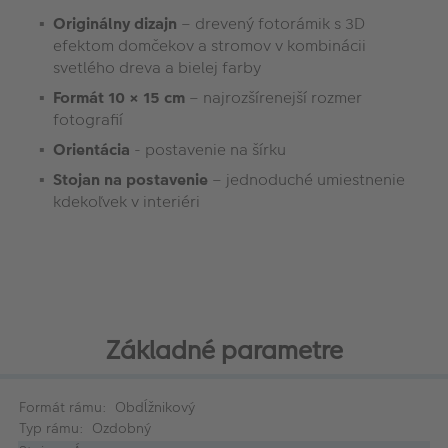
Originálny dizajn
– drevený fotorámik s 3D
efektom domčekov a stromov v kombinácii
svetlého dreva a bielej farby
Formát 10 × 15 cm
– najrozšírenejší rozmer
fotografií
Orientácia
- postavenie na šírku
Stojan na postavenie
– jednoduché umiestnenie
kdekoľvek v interiéri
Základné parametre
Formát rámu: Obdĺžnikový
Typ rámu: Ozdobný