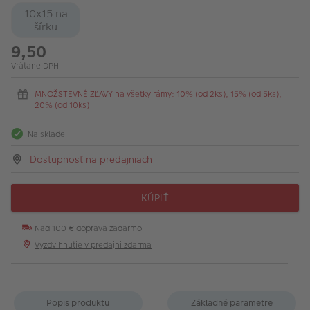
10x15 na
šírku
9,50
Vrátane DPH
MNOŽSTEVNÉ ZĽAVY na všetky rámy: 10% (od 2ks), 15% (od 5ks),
20% (od 10ks)
Na sklade
Dostupnosť na predajniach
KÚPIŤ
Nad 100 € doprava zadarmo
Vyzdvihnutie v predajni zdarma
Popis produktu
Základné parametre