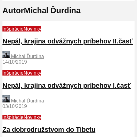
AutorMichal Ďurdina
Inšpirácie
Novinky
Nepál, krajina odvážnych príbehov II.časť
Michal Ďurdina
14/10/2019
Inšpirácie
Novinky
Nepál, krajina odvážnych príbehov I.časť
Michal Ďurdina
03/10/2019
Inšpirácie
Novinky
Za dobrodružstvom do Tibetu