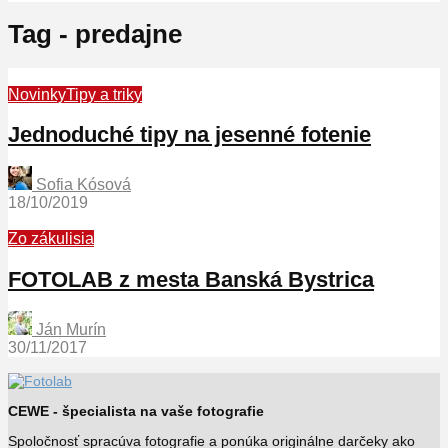
Tag - predajne
Novinky
Tipy a triky
Jednoduché tipy na jesenné fotenie
Sofia Kósová
18/10/2019
Zo zákulisia
FOTOLAB z mesta Banská Bystrica
Ján Murín
30/11/2017
CEWE - špecialista na vaše fotografie
Spoločnosť spracúva fotografie a ponúka originálne darčeky ako