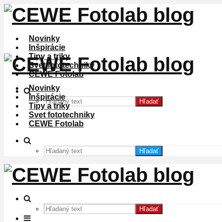
Novinky
Inšpirácie
Tipy a triky
Svet fototechniky
CEWE Fotolab
Novinky
Inšpirácie
Hľadať
Tipy a triky
Svet fototechniky
CEWE Fotolab
Hľadať
Hľadať