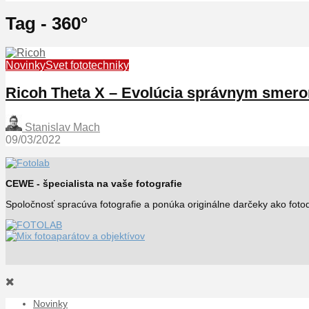
Tag - 360°
Novinky
Svet fototechniky
Ricoh Theta X – Evolúcia správnym smer
Stanislav Mach
09/03/2022
CEWE - špecialista na vaše fotografie
Spoločnosť spracúva fotografie a ponúka originálne darčeky ako fo
Novinky