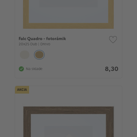
Falc Quadro - fotorámik
20x25 Dub | Drevo
8,30
Na sklade
AKCIA