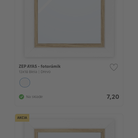
ZEP AYAS - fotorámik
13x18 Biela | Drevo
7,20
Na sklade
AKCIA