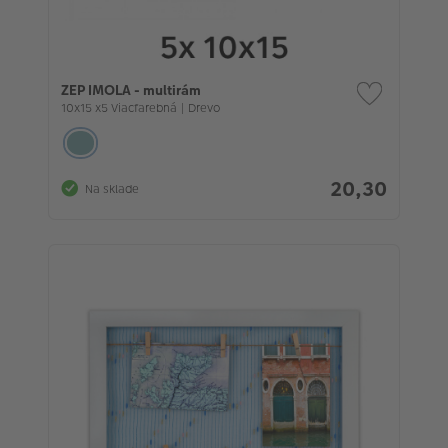
ZEP IMOLA - multirám
10x15 x5 Viacfarebná | Drevo
20,30
Na sklade