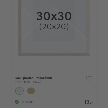
Falc Quadro - fotorámik
30x30 Biela | Drevo
13,-
Na sklade