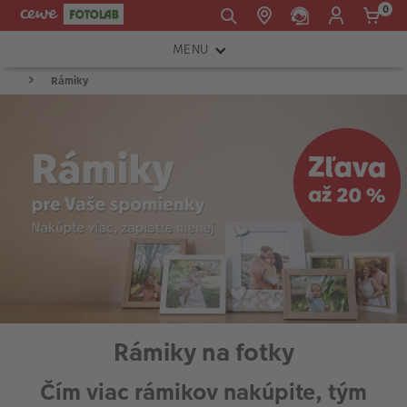
0
MENU
E-mail:
Rámiky
FOTOAPARÁTY
shop@cewe.sk
INSTAX™
TLAČIARNE A SKENERY
PRÍSLUŠENSTVO
RÁMIKY
FOTOALBUMY
Akcie a zľavy
Product
Rámiky na fotky
CEWE Fotoprodukty
List
Čím viac rámikov nakúpite, tým