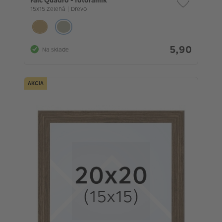
Falc Quadro - fotorámik
15x15 Zelená | Drevo
5,90
Na sklade
AKCIA