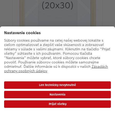
Hama PHOENIX - fotorámik
30x45 Prírodná | Drevo
Na sklade
12,50
Menej ako 3 ks
AKCIA