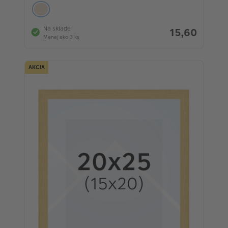
Na sklade
15,60
Menej ako 3 ks
AKCIA