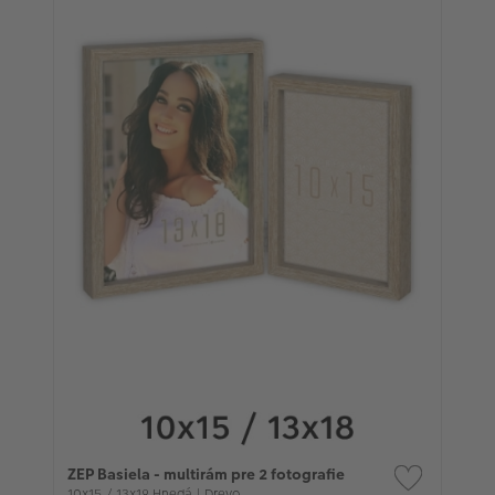
ZEP Basiela - multirám pre 2 fotografie
10x15 / 13x18 Hnedá | Drevo