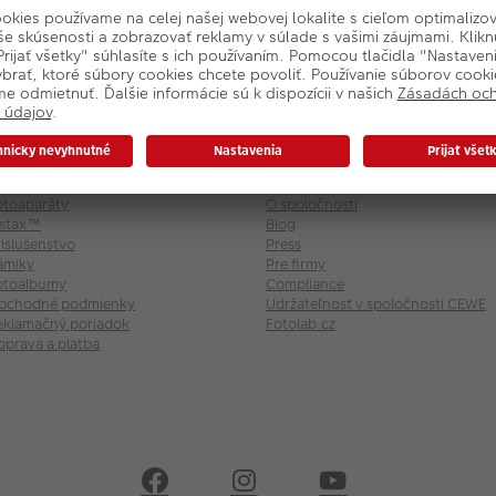
-shop
O nás
otoaparáty
O spoločnosti
nstax™
Blog
rislušenstvo
Press
ámiky
Pre firmy
otoalbumy
Compliance
bchodné podmienky
Udržateľnosť v spoločnosti CEWE
eklamačný poriadok
Fotolab.cz
oprava a platba