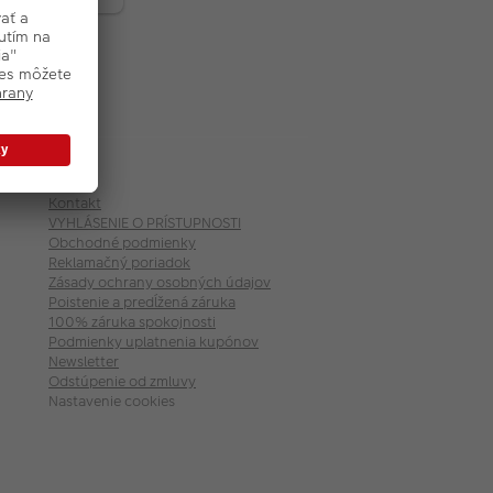
Servis
Kontakt
VYHLÁSENIE O PRÍSTUPNOSTI
Obchodné podmienky
Reklamačný poriadok
Zásady ochrany osobných údajov
Poistenie a predĺžená záruka
100% záruka spokojnosti
Podmienky uplatnenia kupónov
Newsletter
Odstúpenie od zmluvy
Nastavenie cookies