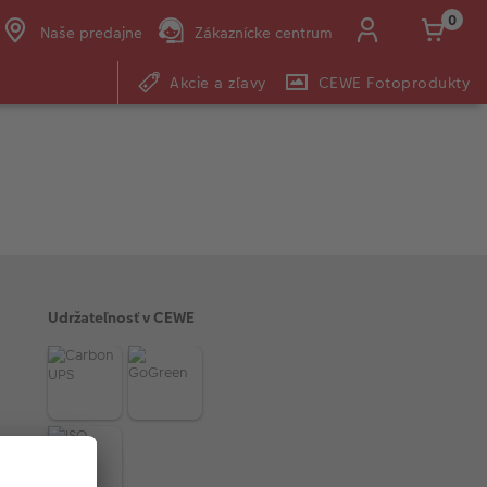
0
Naše predajne
Zákaznícke centrum
Akcie a zľavy
CEWE Fotoprodukty
E-mail:
shop@cewe.sk
Udržateľnosť v CEWE