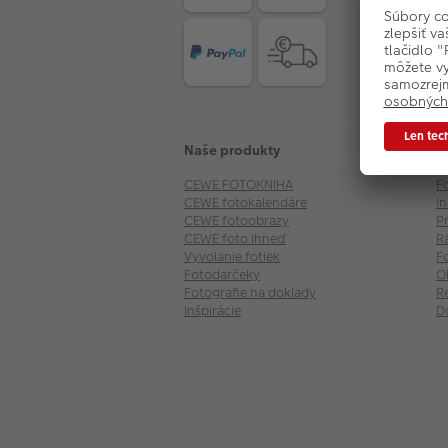
Naše produkty
E
CEWE FOTOKNIHA
F
CEWE fotokalendáre
I
CEWE fotoobrazy
P
CEWE foto ihneď
R
Vyvolanie fotiek
F
Fotodarčeky
O
Fotografie na doklady
R
Inšpirácie
D