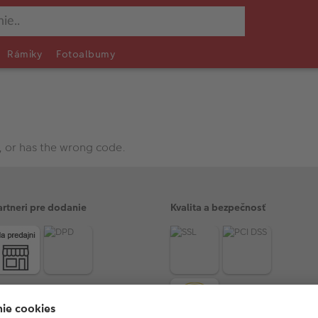
Rámiky
Fotoalbumy
, or has the wrong code.
artneri pre dodanie
Kvalita a bezpečnosť