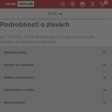
0
MENU
E-mail:
Podrobnosti o zľavách
FOTOAPARÁTY
shop@cewe.sk
INSTAX™
ror: The URL of the Marketing Ad Copy has no code
ecified, or has the wrong code.
TLAČIARNE A SKENERY
Možnosti platby
PRÍSLUŠENSTVO
RÁMIKY
Partneri pre dodanie
FOTOALBUMY
Kvalita a bezpečnosť
Akcie a zľavy
Udržateľnosť v CEWE
CEWE Fotoprodukty
Naše produkty
CEWE FOTOKNIHA