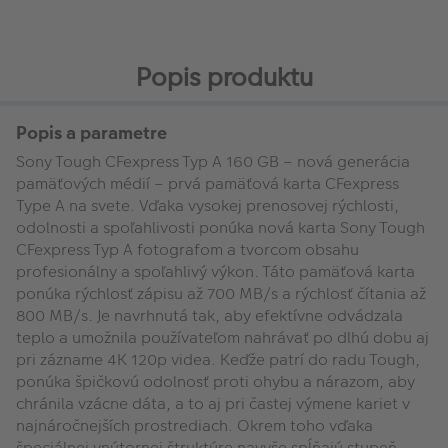
Popis produktu
Popis a parametre
Sony Tough CFexpress Typ A 160 GB – nová generácia
pamäťových médií – prvá pamäťová karta CFexpress
Type A na svete. Vďaka vysokej prenosovej rýchlosti,
odolnosti a spoľahlivosti ponúka nová karta Sony Tough
CFexpress Typ A fotografom a tvorcom obsahu
profesionálny a spoľahlivý výkon. Táto pamäťová karta
ponúka rýchlosť zápisu až 700 MB/s a rýchlosť čítania až
800 MB/s. Je navrhnutá tak, aby efektívne odvádzala
teplo a umožnila používateľom nahrávať po dlhú dobu aj
pri zázname 4K 120p videa. Keďže patrí do radu Tough,
ponúka špičkovú odolnosť proti ohybu a nárazom, aby
chránila vzácne dáta, a to aj pri častej výmene kariet v
najnáročnejších prostrediach. Okrem toho vďaka
špeciálnej vnútornej štruktúre navyše spĺňajú stupeň