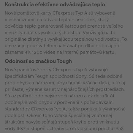
Konštrukcia efektívne odvádzajúca teplo
Nové pamäťové karty CFexpress Typ A sú vybavené
mechanizmom na odvod tepla – heat sink, ktorý
odvádza teplo generované kartou pri prenose veľkého
množstva dát s vysokou rýchlosťou. Využívajú na to
originálne zliatiny s vynikajúcou tepelnou vodivosťou. To
umožňuje používateľom nahrávať po dlhú dobu aj pri
zázname 4K 120p videa na internú pamäťovú kartu.
Odolnosť so značkou Tough
Nové pamäťové karty CFexpress Typ A vyhovujú
špecifikáciám Tough spoločnosti Sony. Sú teda odolné
proti ohybu a nárazom, aby chránili vzácne dáta, a to aj
pri častej výmene kariet v najnáročnejších prostrediach.
Sú až päťkrát odolnejšie voči nárazu a až desaťkrát
odolnejšie voči ohybu v porovnaní s požiadavkami
štandardov CFexpress Typ A, takže ponúkajú výnimočnú
odolnosť. Okrem toho vďaka špeciálnej vnútornej
štruktúre navyše spĺňajú stupeň krytia proti vniknutiu
vody IPX7 a stupeň ochrany proti vniknutiu prachu IP5X