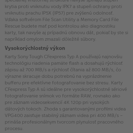
krytia proti vniknutiu vody IPX7 a stupeň ochrany proti
vniknutiu prachu IP5X (IP57) pre zvýšenú odolnosť.
Vďaka softvérom File Scan Utility a Memory Card File
Rescue budete mať pod kontrolou ako diagnostiku
karty, tak navyše aj prípadnú obnovu dát, pokiaľ by ste si
napríklad omylom zmazali dôležité súbory.
Vysokorýchlostný výkon
Karty Sony Tough CFexpress Typ A používajú najnovšiu
technológiu riadenia pamäte flash a dosahujú rýchlosť
zápisu až 700 MB/s a rýchlosť čítania až 800 MB/s, čo
výrazne skracuje dobu potrebnú na vyprázdnenie
bufferu pre efektívne fotografovanie bez stresu. Karty
CFexpress Typ A sú ideálne pre vysokorýchlostné sériové
fotografovanie snímok vo formáte RAW, rovnako ako
pre záznam videosekvencií 4K 120p pri vysokých
dátových tokoch. Zhoda s garantovanými profilmi videa
VPG400 zaisťuje stabilný záznam videa pri 400 MB/s –
prináša profesionálnym tvorcom plynulosť pracovného
procesu.