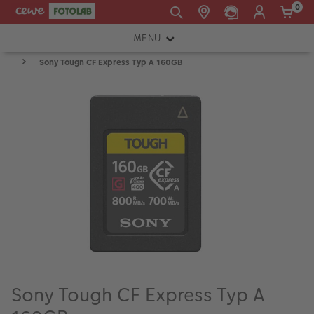
0
MENU
E-mail:
Sony Tough CF Express Typ A 160GB
FOTOAPARÁTY
shop@cewe.sk
INSTAX™
TLAČIARNE A SKENERY
PRÍSLUŠENSTVO
RÁMIKY
FOTOALBUMY
Akcie a zľavy
CEWE Fotoprodukty
Sony Tough CF Express Typ A