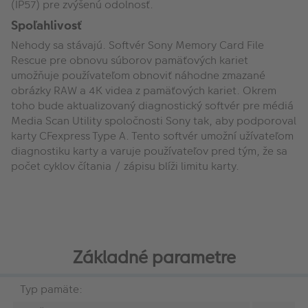
(IP57) pre zvýšenú odolnosť.
Spoľahlivosť
Nehody sa stávajú. Softvér Sony Memory Card File
Rescue pre obnovu súborov pamäťových kariet
umožňuje používateľom obnoviť náhodne zmazané
obrázky RAW a 4K videa z pamäťových kariet. Okrem
toho bude aktualizovaný diagnostický softvér pre médiá
Media Scan Utility spoločnosti Sony tak, aby podporoval
karty CFexpress Type A. Tento softvér umožní užívateľom
diagnostiku karty a varuje používateľov pred tým, že sa
počet cyklov čítania / zápisu blíži limitu karty.
Základné parametre
Typ pamäte: