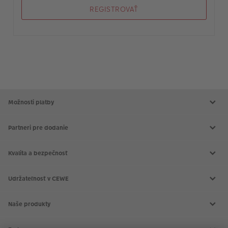
REGISTROVAŤ
Možnosti platby
Partneri pre dodanie
Kvalita a bezpečnosť
Udržateľnosť v CEWE
Naše produkty
CEWE FOTOKNIHA
CEWE fotokalendáre