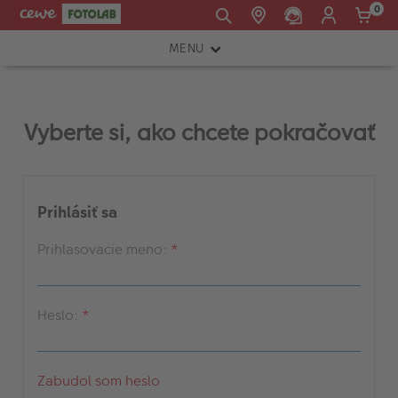
0
MENU
E-mail:
FOTOAPARÁTY
shop@cewe.sk
INSTAX™
Vyberte si, ako chcete pokračovať
TLAČIARNE A SKENERY
PRÍSLUŠENSTVO
Prihlásiť sa
RÁMIKY
Prihlasovacie meno:
FOTOALBUMY
Akcie a zľavy
Heslo:
CEWE Fotoprodukty
Zabudol som heslo